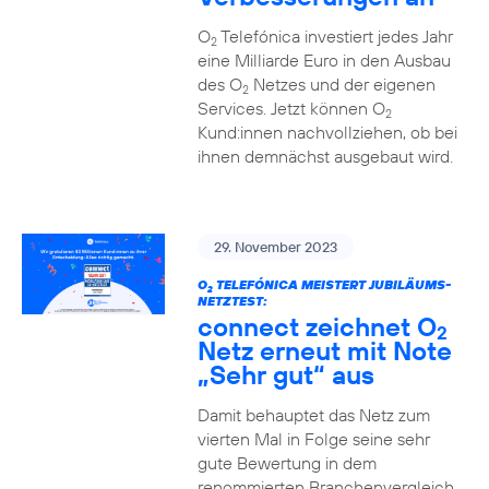
O
Telefónica investiert jedes Jahr
2
eine Milliarde Euro in den Ausbau
des O
Netzes und der eigenen
2
Services. Jetzt können O
2
Kund:innen nachvollziehen, ob bei
ihnen demnächst ausgebaut wird.
29. November 2023
O
TELEFÓNICA MEISTERT JUBILÄUMS-
2
NETZTEST:
connect zeichnet O
2
Netz erneut mit Note
„Sehr gut“ aus
Damit behauptet das Netz zum
vierten Mal in Folge seine sehr
gute Bewertung in dem
renommierten Branchenvergleich.