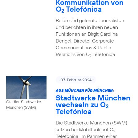
Kommunikation von
O
Telefónica
2
Beide sind gelernte Journalisten
und berichten in ihren neuen
Funktionen an Birgit Carolina
Dengel, Director Corporate
Communications & Public
Relations von O
Telefónica.
2
07. Februar 2024
AUS MÜNCHEN FÜR MÜNCHEN:
Stadtwerke München
Credits: Stadtwerke
wechseln zu O
2
München (SWM)
Telefónica
Die Stadtwerke München (SWM)
setzen bei Mobilfunk auf O
2
Telefónica. Im Rahmen einer