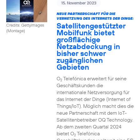
15. November 2023
NEUE PARTNERSCHAFT FÜR DIE
VERNETZUNG DES INTERNETS DER DINGE:
Satellitengestützter
Credits: Gettyimages
Mobilfunk bietet
(Montage)
großflächige
Netzabdeckung in
bisher schwer
zugänglichen
Gebieten
O
Telefónica erweitert für seine
2
Geschäftskunden die
internationale Netzversorgung für
das Internet der Dinge (Internet of
Things/IoT). Möglich macht dies die
neue Partnerschaft mit dem IoT-
Satellitenbetreiber OQ Technology.
Ab dem zweiten Quartal 2024
bietet O
Telefónica
2