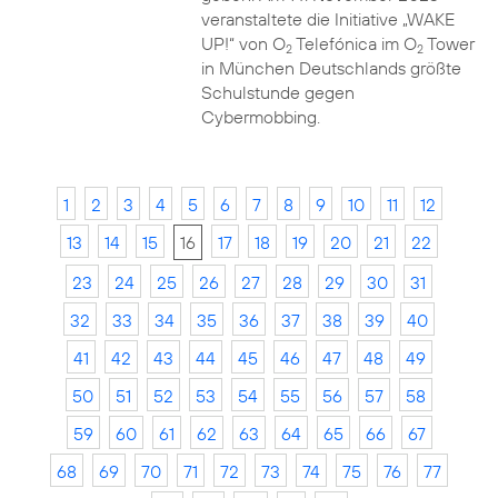
veranstaltete die Initiative „WAKE
UP!“ von O
Telefónica im O
Tower
2
2
in München Deutschlands größte
Schulstunde gegen
Cybermobbing.
1
2
3
4
5
6
7
8
9
10
11
12
13
14
15
16
17
18
19
20
21
22
23
24
25
26
27
28
29
30
31
32
33
34
35
36
37
38
39
40
41
42
43
44
45
46
47
48
49
50
51
52
53
54
55
56
57
58
59
60
61
62
63
64
65
66
67
68
69
70
71
72
73
74
75
76
77