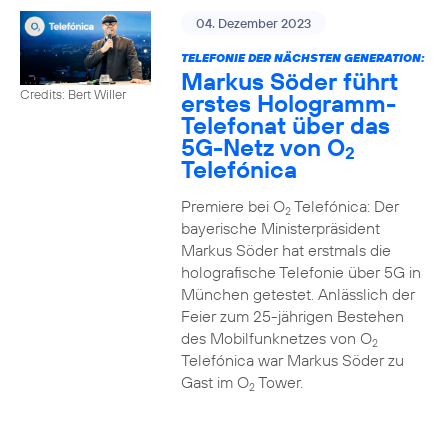
04. Dezember 2023
TELEFONIE DER NÄCHSTEN GENERATION:
Markus Söder führt
Credits: Bert Willer
erstes Hologramm-
Telefonat über das
5G-Netz von O
2
Telefónica
Premiere bei O
Telefónica: Der
2
bayerische Ministerpräsident
Markus Söder hat erstmals die
holografische Telefonie über 5G in
München getestet. Anlässlich der
Feier zum 25-jährigen Bestehen
des Mobilfunknetzes von O
2
Telefónica war Markus Söder zu
Gast im O
Tower.
2