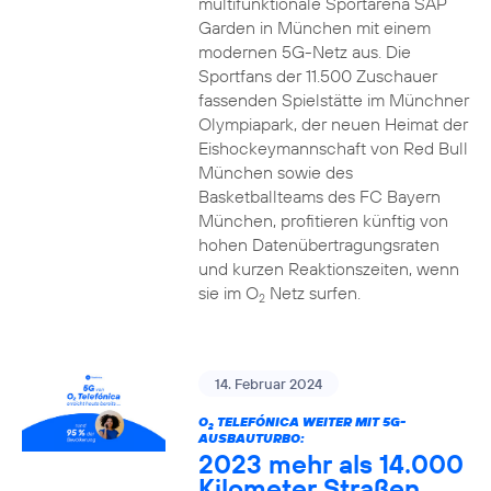
multifunktionale Sportarena SAP
Garden in München mit einem
modernen 5G-Netz aus. Die
Sportfans der 11.500 Zuschauer
fassenden Spielstätte im Münchner
Olympiapark, der neuen Heimat der
Eishockeymannschaft von Red Bull
München sowie des
Basketballteams des FC Bayern
München, profitieren künftig von
hohen Datenübertragungsraten
und kurzen Reaktionszeiten, wenn
sie im O
Netz surfen.
2
14. Februar 2024
O
TELEFÓNICA WEITER MIT 5G-
2
AUSBAUTURBO:
2023 mehr als 14.000
Kilometer Straßen