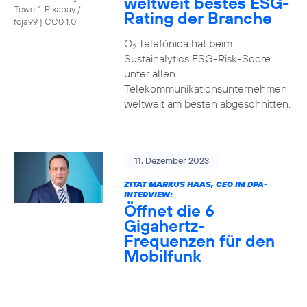
weltweit bestes ESG-
Tower": Pixabay /
Rating der Branche
fcja99
|
CC0 1.0
O
Telefónica hat beim
2
Sustainalytics ESG-Risk-Score
unter allen
Telekommunikationsunternehmen
weltweit am besten abgeschnitten.
11. Dezember 2023
ZITAT MARKUS HAAS, CEO IM DPA-
INTERVIEW:
Öffnet die 6
Gigahertz-
Frequenzen für den
Mobilfunk