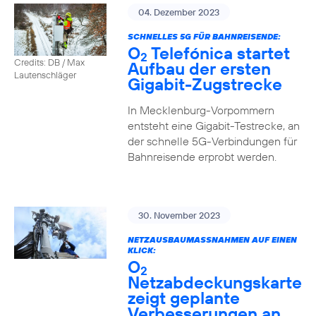
04. Dezember 2023
SCHNELLES 5G FÜR BAHNREISENDE:
O
Telefónica startet
2
Credits: DB / Max
Aufbau der ersten
Lautenschläger
Gigabit-Zugstrecke
In Mecklenburg-Vorpommern
entsteht eine Gigabit-Testrecke, an
der schnelle 5G-Verbindungen für
Bahnreisende erprobt werden.
30. November 2023
NETZAUSBAUMASSNAHMEN AUF EINEN K
LICK:
O
2
Netzabdeckungskarte
zeigt geplante
Verbesserungen an