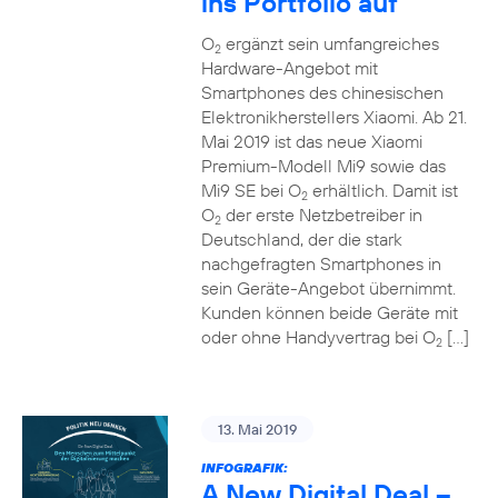
ins Portfolio auf
O
ergänzt sein umfangreiches
2
Hardware-Angebot mit
Smartphones des chinesischen
Elektronikherstellers Xiaomi. Ab 21.
Mai 2019 ist das neue Xiaomi
Premium-Modell Mi9 sowie das
Mi9 SE bei O
erhältlich. Damit ist
2
O
der erste Netzbetreiber in
2
Deutschland, der die stark
nachgefragten Smartphones in
sein Geräte-Angebot übernimmt.
Kunden können beide Geräte mit
oder ohne Handyvertrag bei O
[…]
2
13. Mai 2019
INFOGRAFIK:
A New Digital Deal –