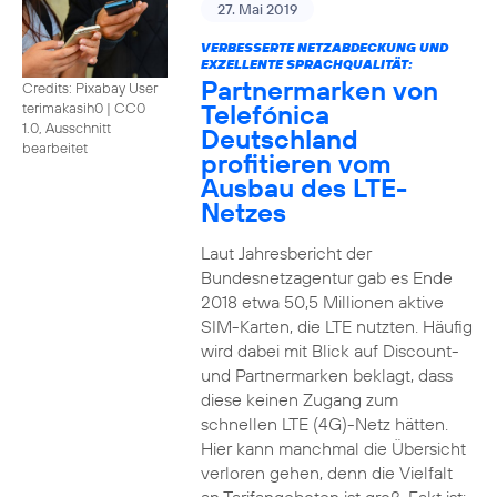
27. Mai 2019
VERBESSERTE NETZABDECKUNG UND
EXZELLENTE SPRACHQUALITÄT:
Partnermarken von
Credits: Pixabay User
Telefónica
terimakasih0
|
CC0
1.0, Ausschnitt
Deutschland
bearbeitet
profitieren vom
Ausbau des LTE-
Netzes
Laut Jahresbericht der
Bundesnetzagentur gab es Ende
2018 etwa 50,5 Millionen aktive
SIM-Karten, die LTE nutzten. Häufig
wird dabei mit Blick auf Discount-
und Partnermarken beklagt, dass
diese keinen Zugang zum
schnellen LTE (4G)-Netz hätten.
Hier kann manchmal die Übersicht
verloren gehen, denn die Vielfalt