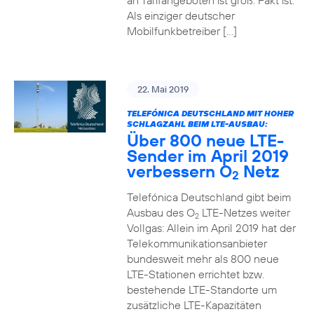
an Tarifangeboten ist groß. Fakt ist:
Als einziger deutscher
Mobilfunkbetreiber […]
22. Mai 2019
TELEFÓNICA DEUTSCHLAND MIT HOHER
SCHLAGZAHL BEIM LTE-AUSBAU:
Über 800 neue LTE-
Sender im April 2019
verbessern O
Netz
2
Telefónica Deutschland gibt beim
Ausbau des O
LTE-Netzes weiter
2
Vollgas: Allein im April 2019 hat der
Telekommunikationsanbieter
bundesweit mehr als 800 neue
LTE-Stationen errichtet bzw.
bestehende LTE-Standorte um
zusätzliche LTE-Kapazitäten