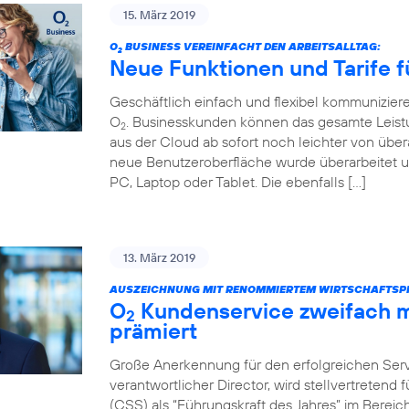
15. März 2019
O
BUSINESS VEREINFACHT DEN ARBEITSALLTAG:
2
Neue Funktionen und Tarife f
Geschäftlich einfach und flexibel kommunizier
O
. Businesskunden können das gesamte Leist
2
aus der Cloud ab sofort noch leichter von über
neue Benutzeroberfläche wurde überarbeitet u
PC, Laptop oder Tablet. Die ebenfalls […]
13. März 2019
AUSZEICHNUNG MIT RENOMMIERTEM WIRTSCHAFTSPR
O
Kundenservice zweifach m
2
prämiert
Große Anerkennung für den erfolgreichen Servi
verantwortlicher Director, wird stellvertretend
(CSS) als “Führungskraft des Jahres” im Bere