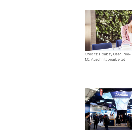
Credits: Pixabay User Free-
1.0, Auschnitt bearbeitet