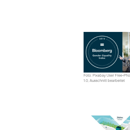
Foto: Pixabay User Free-Pho
1.0, Ausschnitt bearbeitet