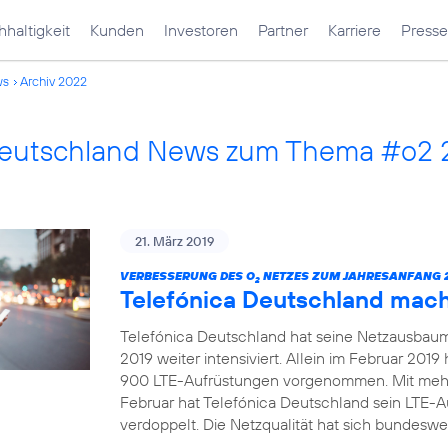
haltigkeit
Kunden
Investoren
Partner
Karriere
Presse
ws
Archiv 2022
Deutschland News zum Thema #o2
21. März 2019
VERBESSERUNG DES O
NETZES ZUM JAHRESANFANG 2
2
Telefónica Deutschland mac
Telefónica Deutschland hat seine Netzausbau
2019 weiter intensiviert. Allein im Februar 20
900 LTE-Aufrüstungen vorgenommen. Mit mehr
Februar hat Telefónica Deutschland sein LTE-
verdoppelt. Die Netzqualität hat sich bundeswei