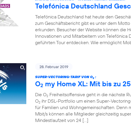
Telefónica Deutschland Gesc
Telefónica Deutschland hat heute den Geschäfts
zum Geschäftsbericht gibt es unter dem Motto
erkunden. Besucher der Website können die Hot
Innovationen und Mitarbeitern von Telefónica D
geführten Tour entdecken. Wie ermöglicht Mobi
28. Februar 2019
SUPER-VECTORING-TARIF VON O
:
2
O
my Home XL: Mit bis zu 25
2
Die O
Freiheitsoffensive geht in die nächste 
2
O
ihr DSL-Portfolio um einen Super-Vectoring-
2
für Familien und Wohngemeinschaften. Denn mi
Mbit/s können alle Mitglieder gleichzeitig supe
Mindestlaufzeit von 24 […]