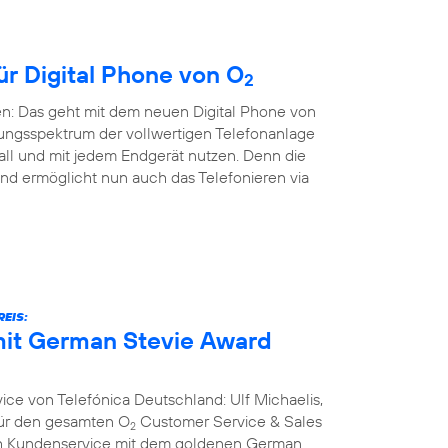
ür Digital Phone von O
2
en: Das geht mit dem neuen Digital Phone von
ungsspektrum der vollwertigen Telefonanlage
all und mit jedem Endgerät nutzen. Denn die
nd ermöglicht nun auch das Telefonieren via
EIS:
it German Stevie Award
ce von Telefónica Deutschland: Ulf Michaelis,
 für den gesamten O
Customer Service & Sales
2
ich Kundenservice mit dem goldenen German