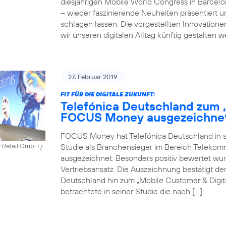
diesjährigen Mobile World Congress in Barcel
– wieder faszinierende Neuheiten präsentiert 
schlagen lassen. Die vorgestellten Innovatione
wir unseren digitalen Alltag künftig gestalten 
27. Februar 2019
FIT FÜR DIE DIGITALE ZUKUNFT:
Telefónica Deutschland zum 
FOCUS Money ausgezeichne
FOCUS Money hat Telefónica Deutschland in sei
Studie als Branchensieger im Bereich Telekomm
y Retail GmbH /
ausgezeichnet. Besonders positiv bewertet wu
Vertriebsansatz. Die Auszeichnung bestätigt 
Deutschland hin zum „Mobile Customer & Dig
betrachtete in seiner Studie die nach […]