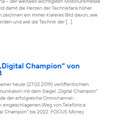
ona – der weltweit wichtigsten Mobilfunkmesse
und damit die Herzen der Technikfans höher
n zeichnen ein immer klareres Bild davon, wie
werden und wie die Technik der […]
„Digital Champion“ von
t
ner heute (27.02.2019) veröffentlichten
unikation mit dem Siegel „Digital Champion“
rde der erfolgreiche Omnichannel-
den eingeschlagenen Weg von Telefónica
ital Champion“ bis 2022. FOCUS Money