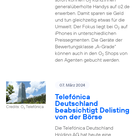
2
generalüberholte Handys auf o2.de
erwerben. Damit sparen sie Geld
und tun gleichzeitig etwas für die
Umwelt. Der Fokus liegt bei O
auf
2
iPhones in unterschiedlichen
Preissegmenten. Die Geräte der
Bewertungsklasse „A-Grade“
können auch in den O
Shops von
2
den Agenten gebucht werden.
07. März 2024
Telefónica
Deutschland
Credits: O
Telefónica
beabsichtigt Delisting
2
von der Börse
Die Telefónica Deutschland
Holding AG hat heute eine