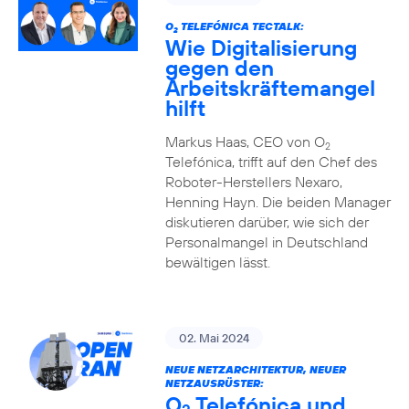
O
TELEFÓNICA TECTALK:
2
Wie Digitalisierung
gegen den
Arbeitskräftemangel
hilft
Markus Haas, CEO von O
2
Telefónica, trifft auf den Chef des
Roboter-Herstellers Nexaro,
Henning Hayn. Die beiden Manager
diskutieren darüber, wie sich der
Personalmangel in Deutschland
bewältigen lässt.
02. Mai 2024
NEUE NETZARCHITEKTUR, NEUER
NETZAUSRÜSTER:
O
Telefónica und