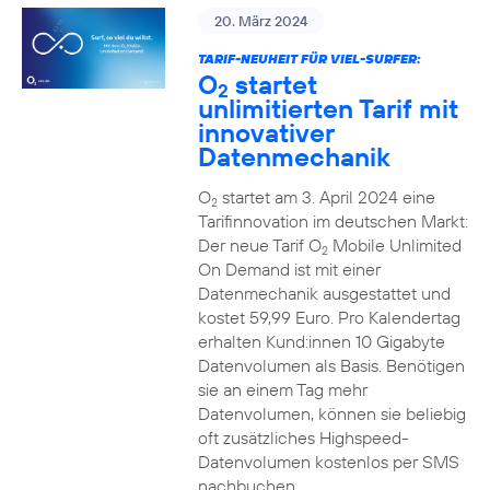
20. März 2024
TARIF-NEUHEIT FÜR VIEL-SURFER:
O
startet
2
unlimitierten Tarif mit
innovativer
Datenmechanik
O
startet am 3. April 2024 eine
2
Tarifinnovation im deutschen Markt:
Der neue Tarif O
Mobile Unlimited
2
On Demand ist mit einer
Datenmechanik ausgestattet und
kostet 59,99 Euro. Pro Kalendertag
erhalten Kund:innen 10 Gigabyte
Datenvolumen als Basis. Benötigen
sie an einem Tag mehr
Datenvolumen, können sie beliebig
oft zusätzliches Highspeed-
Datenvolumen kostenlos per SMS
nachbuchen.