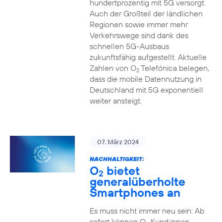
hundertprozentig mit 5G versorgt.
Auch der Großteil der ländlichen
Regionen sowie immer mehr
Verkehrswege sind dank des
schnellen 5G-Ausbaus
zukunftsfähig aufgestellt. Aktuelle
Zahlen von O
Telefónica belegen,
2
dass die mobile Datennutzung in
Deutschland mit 5G exponentiell
weiter ansteigt.
07. März 2024
NACHHALTIGKEIT:
O
bietet
2
generalüberholte
Smartphones an
Es muss nicht immer neu sein: Ab
sofort können O
Kund:innen