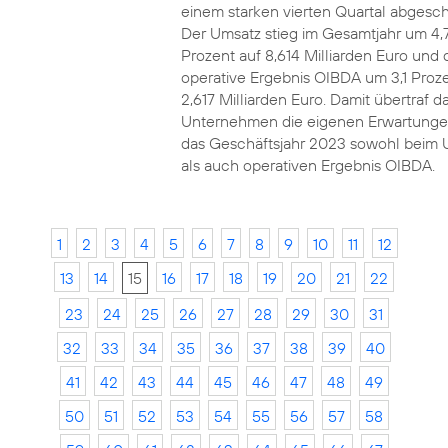
einem starken vierten Quartal abgesch
Der Umsatz stieg im Gesamtjahr um 4,
Prozent auf 8,614 Milliarden Euro und 
operative Ergebnis OIBDA um 3,1 Proze
2,617 Milliarden Euro. Damit übertraf d
Unternehmen die eigenen Erwartunge
das Geschäftsjahr 2023 sowohl beim 
als auch operativen Ergebnis OIBDA.
1
2
3
4
5
6
7
8
9
10
11
12
13
14
15
16
17
18
19
20
21
22
23
24
25
26
27
28
29
30
31
32
33
34
35
36
37
38
39
40
41
42
43
44
45
46
47
48
49
50
51
52
53
54
55
56
57
58