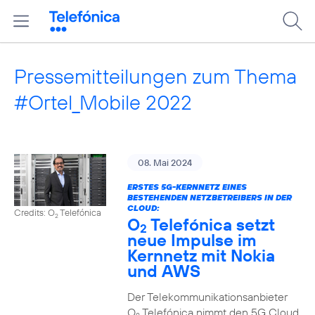
Pressemitteilungen zum Thema
#Ortel_Mobile 2022
08. Mai 2024
ERSTES 5G-KERNNETZ EINES
BESTEHENDEN NETZBETREIBERS IN DER
CLOUD:
Credits: O
Telefónica
2
O
Telefónica setzt
2
neue Impulse im
Kernnetz mit Nokia
und AWS
Der Telekommunikationsanbieter
O
Telefónica nimmt den 5G Cloud