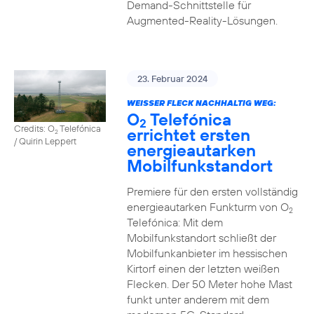
Demand-Schnittstelle für
Augmented-Reality-Lösungen.
23. Februar 2024
WEISSER FLECK NACHHALTIG WEG:
O
Telefónica
2
Credits: O
Telefónica
errichtet ersten
2
/ Quirin Leppert
energieautarken
Mobilfunkstandort
Premiere für den ersten vollständig
energieautarken Funkturm von O
2
Telefónica: Mit dem
Mobilfunkstandort schließt der
Mobilfunkanbieter im hessischen
Kirtorf einen der letzten weißen
Flecken. Der 50 Meter hohe Mast
funkt unter anderem mit dem