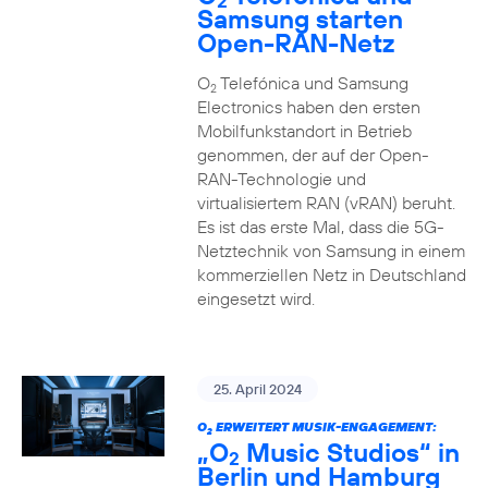
2
Samsung starten
Open-RAN-Netz
O
Telefónica und Samsung
2
Electronics haben den ersten
Mobilfunkstandort in Betrieb
genommen, der auf der Open-
RAN-Technologie und
virtualisiertem RAN (vRAN) beruht.
Es ist das erste Mal, dass die 5G-
Netztechnik von Samsung in einem
kommerziellen Netz in Deutschland
eingesetzt wird.
25. April 2024
O
ERWEITERT MUSIK-ENGAGEMENT:
2
„O
Music Studios“ in
2
Berlin und Hamburg