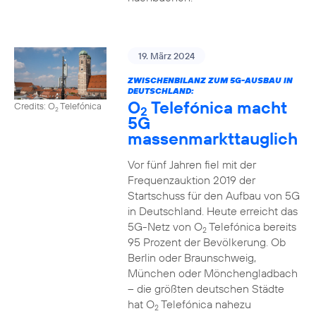
19. März 2024
ZWISCHENBILANZ ZUM 5G-AUSBAU IN
DEUTSCHLAND:
O
Telefónica macht
Credits: O
Telefónica
2
2
5G
massenmarkttauglich
Vor fünf Jahren fiel mit der
Frequenzauktion 2019 der
Startschuss für den Aufbau von 5G
in Deutschland. Heute erreicht das
5G-Netz von O
Telefónica bereits
2
95 Prozent der Bevölkerung. Ob
Berlin oder Braunschweig,
München oder Mönchengladbach
– die größten deutschen Städte
hat O
Telefónica nahezu
2