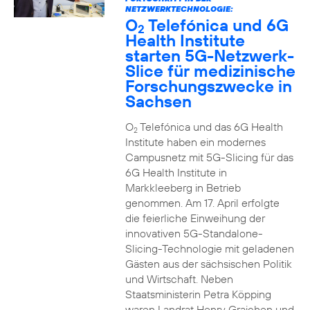
NETZWERKTECHNOLOGIE:
O
Telefónica und 6G
2
Health Institute
starten 5G-Netzwerk-
Slice für medizinische
Forschungszwecke in
Sachsen
O
Telefónica und das 6G Health
2
Institute haben ein modernes
Campusnetz mit 5G-Slicing für das
6G Health Institute in
Markkleeberg in Betrieb
genommen. Am 17. April erfolgte
die feierliche Einweihung der
innovativen 5G-Standalone-
Slicing-Technologie mit geladenen
Gästen aus der sächsischen Politik
und Wirtschaft. Neben
Staatsministerin Petra Köpping
waren Landrat Henry Graichen und