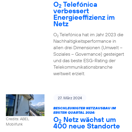
O
Telefónica
2
verbessert
Energieeffizienz im
Netz
O
Telefónica hat im Jahr 2023 die
2
Nachhaltigkeitsperformance in
allen drei Dimensionen (Umwelt –
Soziales – Governance) gesteigert
und das beste ESG-Rating der
Telekommunikationsbranche
weltweit erzielt.
27. März 2024
BESCHLEUNIGTER NETZAUSBAU IM
ERSTEN QUARTAL 2024:
O
Netz wächst um
Credits: ABEL
2
400 neue Standorte
Mobilfunk