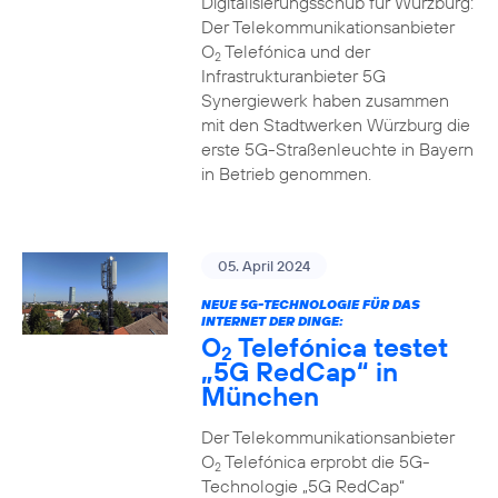
Digitalisierungsschub für Würzburg:
Der Telekommunikationsanbieter
O
Telefónica und der
2
Infrastrukturanbieter 5G
Synergiewerk haben zusammen
mit den Stadtwerken Würzburg die
erste 5G-Straßenleuchte in Bayern
in Betrieb genommen.
05. April 2024
NEUE 5G-TECHNOLOGIE FÜR DAS
INTERNET DER DINGE:
O
Telefónica testet
2
„5G RedCap“ in
München
Der Telekommunikationsanbieter
O
Telefónica erprobt die 5G-
2
Technologie „5G RedCap“