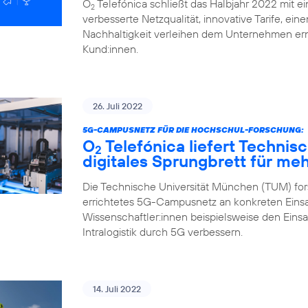
O
Telefónica schließt das Halbjahr 2022 mit ei
2
verbesserte Netzqualität, innovative Tarife, ei
Nachhaltigkeit verleihen dem Unternehmen ern
Kund:innen.
26. Juli 2022
5G-CAMPUSNETZ FÜR DIE HOCHSCHUL-FORSCHUNG:
O
Telefónica liefert Technis
2
digitales Sprungbrett für me
Die Technische Universität München (TUM) fors
errichtetes 5G-Campusnetz an konkreten Einsa
Wissenschaftler:innen beispielsweise den Eins
Intralogistik durch 5G verbessern.
14. Juli 2022