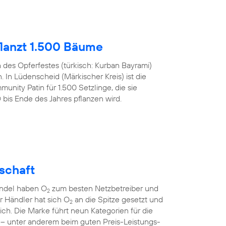
lanzt 1.500 Bäume
h des Opferfestes (türkisch: Kurban Bayrami)
 In Lüdenscheid (Märkischer Kreis) ist die
nity Patin für 1.500 Setzlinge, die sie
s Ende des Jahres pflanzen wird.
lschaft
andel haben O
zum besten Netzbetreiber und
2
er Händler hat sich O
an die Spitze gesetzt und
2
sich. Die Marke führt neun Kategorien für die
 – unter anderem beim guten Preis-Leistungs-