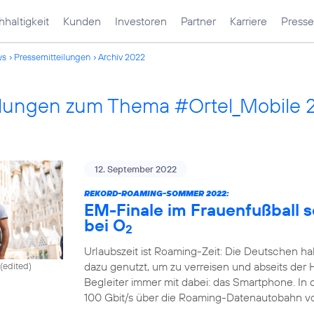
haltigkeit
Kunden
Investoren
Partner
Karriere
Presse
ws
Pressemitteilungen
Archiv 2022
ilungen zum Thema #Ortel_Mobile 
12. September 2022
REKORD-ROAMING-SOMMER 2022:
EM-Finale im Frauenfußball 
bei O
2
Urlaubszeit ist Roaming-Zeit: Die Deutschen ha
dazu genutzt, um zu verreisen und abseits der 
(edited)
Begleiter immer mit dabei: das Smartphone. In
100 Gbit/s über die Roaming-Datenautobahn v