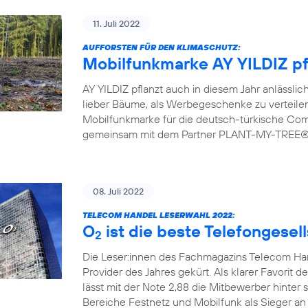
11. Juli 2022
AUFFORSTEN FÜR DEN KLIMASCHUTZ:
Mobilfunkmarke AY YILDIZ pf
AY YILDIZ pflanzt auch in diesem Jahr anlässlic
lieber Bäume, als Werbegeschenke zu verteilen.
Mobilfunkmarke für die deutsch-türkische Commu
gemeinsam mit dem Partner PLANT-MY-TREE® bi
08. Juli 2022
TELECOM HANDEL LESERWAHL 2022:
O
ist die beste Telefongesel
2
Die Leser:innen des Fachmagazins Telecom H
Provider des Jahres gekürt. Als klarer Favorit d
lässt mit der Note 2,88 die Mitbewerber hinter 
Bereiche Festnetz und Mobilfunk als Sieger an