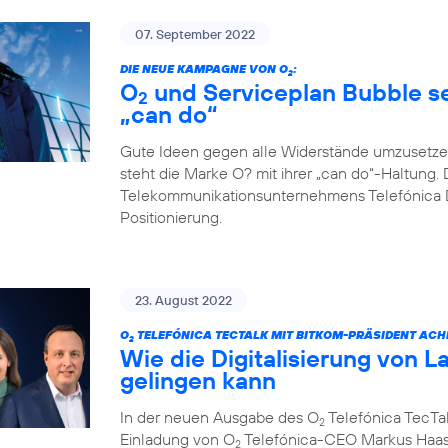
07. September 2022
DIE NEUE KAMPAGNE VON O
:
2
O
und Serviceplan Bubble set
2
„can do“
Gute Ideen gegen alle Widerstände umzusetze
steht die Marke O? mit ihrer „can do“-Haltung. 
Telekommunikationsunternehmens Telefónica D
Positionierung.
23. August 2022
O
TELEFÓNICA TECTALK MIT BITKOM-PRÄSIDENT ACH
2
Wie die Digitalisierung von L
gelingen kann
In der neuen Ausgabe des O
Telefónica TecTal
2
Einladung von O
Telefónica-CEO Markus Haas
2