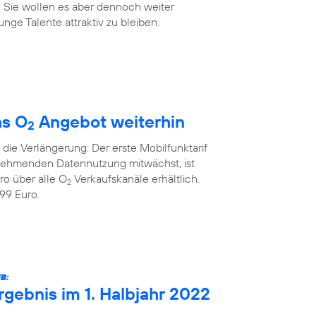
. Sie wollen es aber dennoch weiter
nge Talente attraktiv zu bleiben.
as O
Angebot weiterhin
2
die Verlängerung: Der erste Mobilfunktarif
unehmenden Datennutzung mitwächst, ist
ro über alle O
Verkaufskanäle erhältlich.
2
99 Euro.
B:
rgebnis im 1. Halbjahr 2022