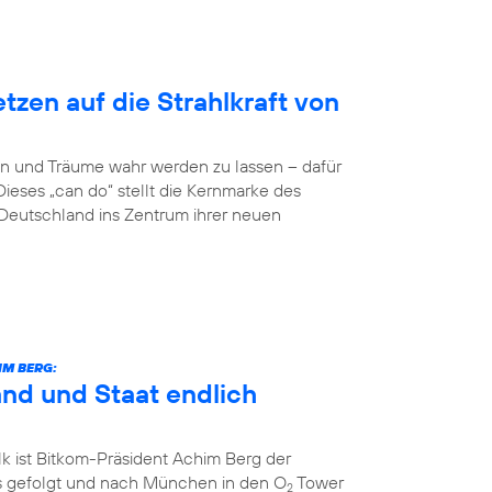
zen auf die Strahlkraft von
n und Träume wahr werden zu lassen – dafür
Dieses „can do“ stellt die Kernmarke des
eutschland ins Zentrum ihrer neuen
IM BERG:
and und Staat endlich
k ist Bitkom-Präsident Achim Berg der
 gefolgt und nach München in den O
Tower
2