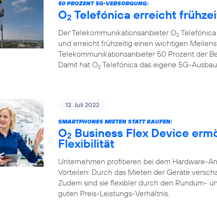
50 PROZENT 5G-VERSORGUNG:
O
Telefónica erreicht frühze
2
Der Telekommunikationsanbieter O
Telefónica
2
und erreicht frühzeitig einen wichtigen Meilenst
Telekommunikationsanbieter 50 Prozent der B
Damit hat O
Telefónica das eigene 5G-Ausbauzi
2
12. Juli 2022
SMARTPHONES MIETEN STATT KAUFEN:
O
Business Flex Device erm
2
Flexibilität
Unternehmen profitieren bei dem Hardware-A
Vorteilen: Durch das Mieten der Geräte verschaf
Zudem sind sie flexibler durch den Rundum- u
guten Preis-Leistungs-Verhältnis.