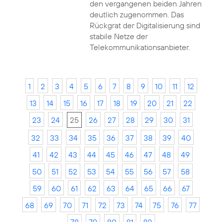
den vergangenen beiden Jahren
deutlich zugenommen. Das
Rückgrat der Digitalisierung sind
stabile Netze der
Telekommunikationsanbieter.
1
2
3
4
5
6
7
8
9
10
11
12
13
14
15
16
17
18
19
20
21
22
23
24
25
26
27
28
29
30
31
32
33
34
35
36
37
38
39
40
41
42
43
44
45
46
47
48
49
50
51
52
53
54
55
56
57
58
59
60
61
62
63
64
65
66
67
68
69
70
71
72
73
74
75
76
77