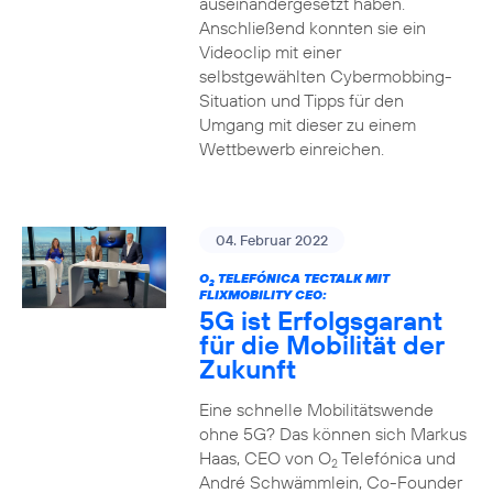
auseinandergesetzt haben.
Anschließend konnten sie ein
Videoclip mit einer
selbstgewählten Cybermobbing-
Situation und Tipps für den
Umgang mit dieser zu einem
Wettbewerb einreichen.
04. Februar 2022
O
TELEFÓNICA TECTALK MIT
2
FLIXMOBILITY CEO:
5G ist Erfolgsgarant
für die Mobilität der
Zukunft
Eine schnelle Mobilitätswende
ohne 5G? Das können sich Markus
Haas, CEO von O
Telefónica und
2
André Schwämmlein, Co-Founder