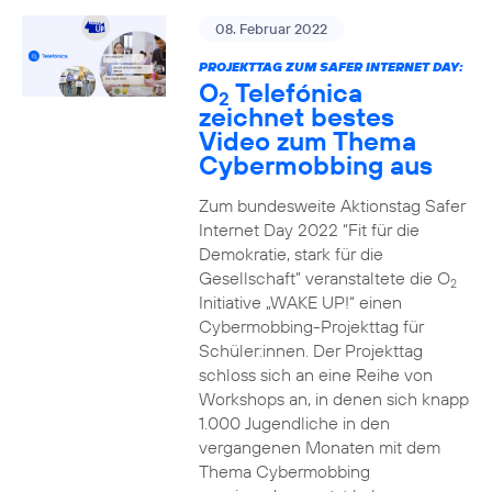
08. Februar 2022
PROJEKTTAG ZUM SAFER INTERNET DAY:
O
Telefónica
2
zeichnet bestes
Video zum Thema
Cybermobbing aus
Zum bundesweite Aktionstag Safer
Internet Day 2022 “Fit für die
Demokratie, stark für die
Gesellschaft” veranstaltete die O
2
Initiative „WAKE UP!“ einen
Cybermobbing-Projekttag für
Schüler:innen. Der Projekttag
schloss sich an eine Reihe von
Workshops an, in denen sich knapp
1.000 Jugendliche in den
vergangenen Monaten mit dem
Thema Cybermobbing