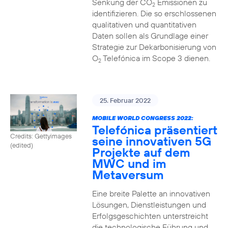
Senkung der CO
Emissionen zu
2
identifizieren. Die so erschlossenen
qualitativen und quantitativen
Daten sollen als Grundlage einer
Strategie zur Dekarbonisierung von
O
Telefónica im Scope 3 dienen.
2
25. Februar 2022
MOBILE WORLD CONGRESS 2022:
Telefónica präsentiert
Credits: Gettyimages
seine innovativen 5G
(edited)
Projekte auf dem
MWC und im
Metaversum
Eine breite Palette an innovativen
Lösungen, Dienstleistungen und
Erfolgsgeschichten unterstreicht
die technologische Führung und