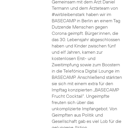
Gemeinsam mit dem Arzt Daniel
Termann und dem Ärzteteam von
#wirbleibenstark haben wir im
BASECAMP in Berlin an einem Tag
Dutzende Menschen gegen
Corona geimpft. Bürger:innen, die
das 30. Lebensjahr abgeschlossen
haben und Kinder zwischen fünf
und elf Jahren, kamen zur
kostenlosen Erst- und
Zweitimpfung sowie zum Boostern
in die Telefónica Digital Lounge im
BASECAMP. Anschließend stärkten
sie sich mit einem extra für den
Impftag konzipierten „BASECAMP
Frucht Cocktail“. Ungeimpfte
freuten sich über das
unkomplizierte Impfangebot. Von
Geimpften aus Politik und
Gesellschaft gab es viel Lob für die
gelungene Aktion.