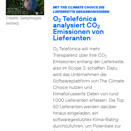
MIT THE CLIMATE CHOICE DIE
LIEFERKETTE DEKARBONISIEREN:
O
Telefónica
Credits: Gettyimages
2
analysiert CO
(edited)
2
Emissionen von
Lieferanten
O
Telefónica will mehr
2
Transparenz über ihre CO
2
Emissionen entlang der Lieferkette,
also im Scope 3, schaffen. Dazu
wird das Unternehmen die
Softwareplattform von The Climate
Choice nutzen und
klimafokussierte Daten von rund
1.000 Lieferanten erfassen. Die Top
50 Lieferanten werden darüber
hinaus eingeladen, ein
softwaregestütztes Klima-Rating
durchzuführen, um Potentiale zur