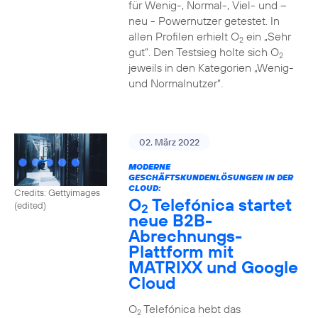
für Wenig-, Normal-, Viel- und –
neu - Powernutzer getestet. In
allen Profilen erhielt O
ein „Sehr
2
gut“. Den Testsieg holte sich O
2
jeweils in den Kategorien „Wenig-
und Normalnutzer“.
02. März 2022
MODERNE
GESCHÄFTSKUNDENLÖSUNGEN IN DER
CLOUD:
Credits: Gettyimages
O
Telefónica startet
(edited)
2
neue B2B-
Abrechnungs-
Plattform mit
MATRIXX und Google
Cloud
O
Telefónica hebt das
2