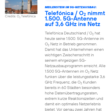
MEILENSTEIN IM 5G-NETZAUSBAU:
Telefónica / O
nimmt
2
Credits: O
Telefónica
1.500. 5G-Antenne
2
auf 3,6 GHz ins Netz
Telefónica Deutschland / O
hat
2
heute seine 1.500. 5G-Antenne im
O
Netz in Betrieb genommen.
2
Damit hat das Unternehmen einen
wichtigen Zwischenschritt in
seinem ehrgeizigen 5G-
Netzausbauprogramm erreicht. Alle
1.500 5G-Antennen im O
Netz
2
funken über die leistungsstarke 3,6
GHz Frequenz, die O
Kunden
2
bereits in 60 Städten besonders
hohe Datenübertragungsraten,
extrem kurze Reaktionszeiten und
damit ein optimales Netzerlebnis
bietet. Vor genau zwei Jahren hat