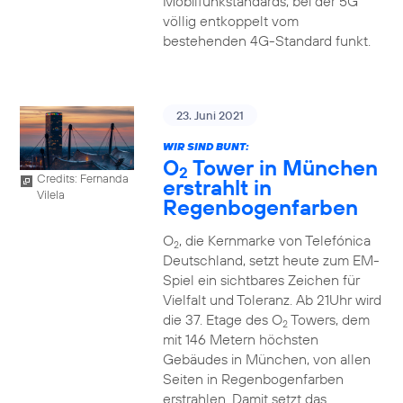
Mobilfunkstandards, bei der 5G
völlig entkoppelt vom
bestehenden 4G-Standard funkt.
23. Juni 2021
WIR SIND BUNT:
O
Tower in München
2
Credits: Fernanda
erstrahlt in
Vilela
Regenbogenfarben
O
, die Kernmarke von Telefónica
2
Deutschland, setzt heute zum EM-
Spiel ein sichtbares Zeichen für
Vielfalt und Toleranz. Ab 21Uhr wird
die 37. Etage des O
Towers, dem
2
mit 146 Metern höchsten
Gebäudes in München, von allen
Seiten in Regenbogenfarben
erstrahlen. Damit setzt das