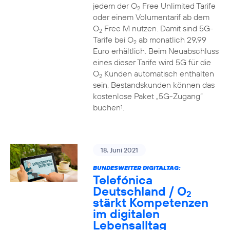
jedem der O
Free Unlimited Tarife
2
oder einem Volumentarif ab dem
O
Free M nutzen. Damit sind 5G-
2
Tarife bei O
ab monatlich 29,99
2
Euro erhältlich. Beim Neuabschluss
eines dieser Tarife wird 5G für die
O
Kunden automatisch enthalten
2
sein, Bestandskunden können das
kostenlose Paket „5G-Zugang“
buchen
.
1
18. Juni 2021
BUNDESWEITER DIGITALTAG:
Telefónica
Deutschland / O
2
stärkt Kompetenzen
im digitalen
Lebensalltag