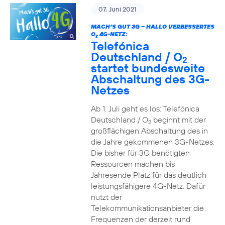
07. Juni 2021
MACH’S GUT 3G – HALLO VERBESSERTES
O
4G-NETZ:
2
Telefónica
Deutschland / O
2
startet bundesweite
Abschaltung des 3G-
Netzes
Ab 1. Juli geht es los: Telefónica
Deutschland / O
beginnt mit der
2
großflächigen Abschaltung des in
die Jahre gekommenen 3G-Netzes.
Die bisher für 3G benötigten
Ressourcen machen bis
Jahresende Platz für das deutlich
leistungsfähigere 4G-Netz. Dafür
nutzt der
Telekommunikationsanbieter die
Frequenzen der derzeit rund