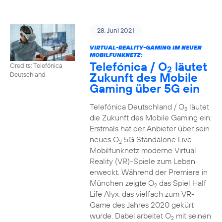
28. Juni 2021
VIRTUAL-REALITY-GAMING IM NEUEN
MOBILFUNKNETZ:
Telefónica / O
läutet
Credits: Telefónica
2
Zukunft des Mobile
Deutschland
Gaming über 5G ein
Telefónica Deutschland / O
läutet
2
die Zukunft des Mobile Gaming ein:
Erstmals hat der Anbieter über sein
neues O
5G Standalone Live-
2
Mobilfunknetz moderne Virtual
Reality (VR)-Spiele zum Leben
erweckt. Während der Premiere in
München zeigte O
das Spiel Half
2
Life Alyx, das vielfach zum VR-
Game des Jahres 2020 gekürt
wurde. Dabei arbeitet O
mit seinen
2