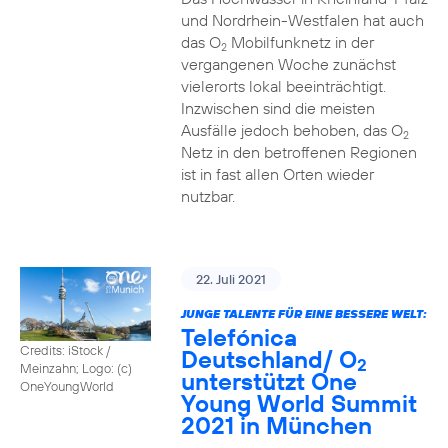
und Nordrhein-Westfalen hat auch
das O
Mobilfunknetz in der
2
vergangenen Woche zunächst
vielerorts lokal beeinträchtigt.
Inzwischen sind die meisten
Ausfälle jedoch behoben, das O
2
Netz in den betroffenen Regionen
ist in fast allen Orten wieder
nutzbar.
22. Juli 2021
JUNGE TALENTE FÜR EINE BESSERE WELT:
Telefónica
Credits: iStock /
Deutschland/ O
2
Meinzahn; Logo: (c)
unterstützt One
OneYoungWorld
Young World Summit
2021 in München