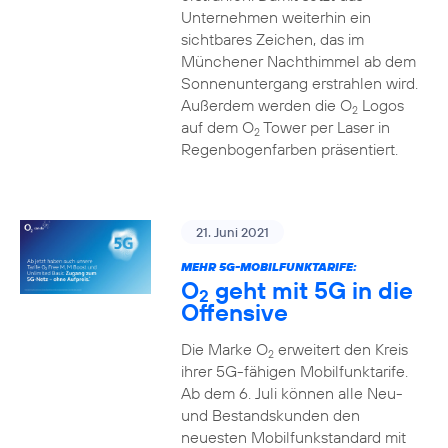
Unternehmen weiterhin ein
sichtbares Zeichen, das im
Münchener Nachthimmel ab dem
Sonnenuntergang erstrahlen wird.
Außerdem werden die O
Logos
2
auf dem O
Tower per Laser in
2
Regenbogenfarben präsentiert.
21. Juni 2021
MEHR 5G-MOBILFUNKTARIFE:
O
geht mit 5G in die
2
Offensive
Die Marke O
erweitert den Kreis
2
ihrer 5G-fähigen Mobilfunktarife.
Ab dem 6. Juli können alle Neu-
und Bestandskunden den
neuesten Mobilfunkstandard mit