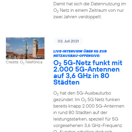
Damit hat sich die Datennutzung im
O
Netz in einem Zeitraum von nur
2
zwei Jahren verdoppelt.
02. Juli 2021
LIVE-INTERVIEW ÜBER 5G ZUR
NETZAUSBAU-OFFENSIVE:
O
5G-Netz funkt mit
Credits: O
Telefónica
2
2
2.000 5G-Antennen
auf 3,6 GHz in 80
Städten
O
hat den 5G-Ausbauturbo
2
gezündet: Im O
5G Netz funken
2
bereits knapp 2.000 5G-Antennen
in rund 80 Städten auf der
leistungsstarken, speziell für 5G
vorgesehenen 3,6 GHz-Frequenz.
O
Kunden erhalten dadurch