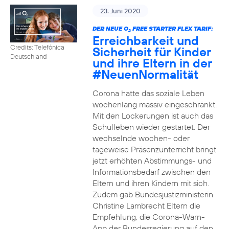
23. Juni 2020
DER NEUE O
FREE STARTER FLEX TARIF:
2
Erreichbarkeit und
Credits: Telefónica
Sicherheit für Kinder
Deutschland
und ihre Eltern in der
#NeuenNormalität
Corona hatte das soziale Leben
wochenlang massiv eingeschränkt.
Mit den Lockerungen ist auch das
Schulleben wieder gestartet. Der
wechselnde wochen- oder
tageweise Präsenzunterricht bringt
jetzt erhöhten Abstimmungs- und
Informationsbedarf zwischen den
Eltern und ihren Kindern mit sich.
Zudem gab Bundesjustizministerin
Christine Lambrecht Eltern die
Empfehlung, die Corona-Warn-
App der Bundesregierung auf den