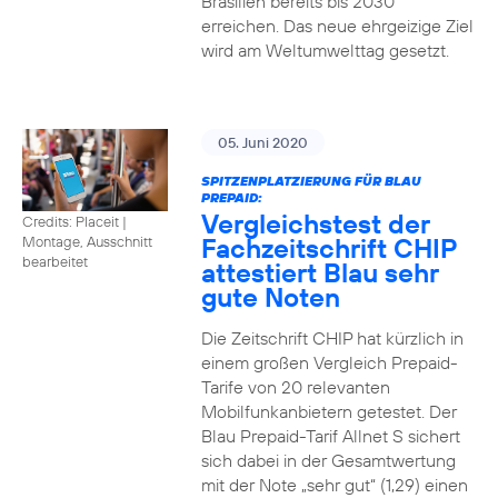
Brasilien bereits bis 2030
erreichen. Das neue ehrgeizige Ziel
wird am Weltumwelttag gesetzt.
05. Juni 2020
SPITZENPLATZIERUNG FÜR BLAU
PREPAID:
Vergleichstest der
Credits: Placeit
|
Fachzeitschrift CHIP
Montage, Ausschnitt
bearbeitet
attestiert Blau sehr
gute Noten
Die Zeitschrift CHIP hat kürzlich in
einem großen Vergleich Prepaid-
Tarife von 20 relevanten
Mobilfunkanbietern getestet. Der
Blau Prepaid-Tarif Allnet S sichert
sich dabei in der Gesamtwertung
mit der Note „sehr gut“ (1,29) einen