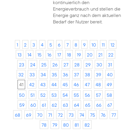
kontinuierlich den
Energieverbrauch und stellen die
Energie ganz nach dem aktuellen
Bedarf der Nutzer bereit.
1
2
3
4
5
6
7
8
9
10
11
12
13
14
15
16
17
18
19
20
21
22
23
24
25
26
27
28
29
30
31
32
33
34
35
36
37
38
39
40
41
42
43
44
45
46
47
48
49
50
51
52
53
54
55
56
57
58
59
60
61
62
63
64
65
66
67
68
69
70
71
72
73
74
75
76
77
78
79
80
81
82