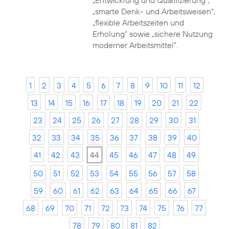
„Entwicklung und Qualifizierung“,
„smarte Denk- und Arbeitsweisen“,
„flexible Arbeitszeiten und
Erholung“ sowie „sichere Nutzung
moderner Arbeitsmittel“.
1
2
3
4
5
6
7
8
9
10
11
12
13
14
15
16
17
18
19
20
21
22
23
24
25
26
27
28
29
30
31
32
33
34
35
36
37
38
39
40
41
42
43
44
45
46
47
48
49
50
51
52
53
54
55
56
57
58
59
60
61
62
63
64
65
66
67
68
69
70
71
72
73
74
75
76
77
78
79
80
81
82