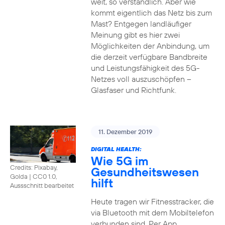
weit, so verständlich. Aber wie
kommt eigentlich das Netz bis zum
Mast? Entgegen landläufiger
Meinung gibt es hier zwei
Möglichkeiten der Anbindung, um
die derzeit verfügbare Bandbreite
und Leistungsfähigkeit des 5G-
Netzes voll auszuschöpfen –
Glasfaser und Richtfunk.
11. Dezember 2019
DIGITAL HEALTH:
Wie 5G im
Credits: Pixabay,
Gesundheitswesen
Golda
|
CC0 1.0,
hilft
Aussschnitt bearbeitet
Heute tragen wir Fitnesstracker, die
via Bluetooth mit dem Mobiltelefon
verbunden sind. Per App