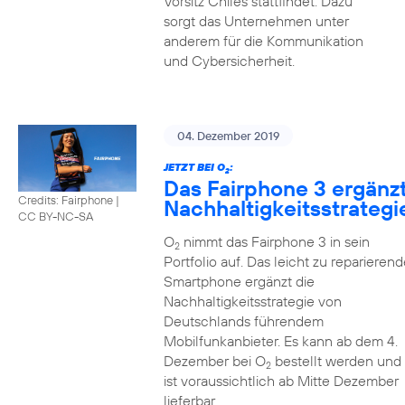
Vorsitz Chiles stattfindet. Dazu
sorgt das Unternehmen unter
anderem für die Kommunikation
und Cybersicherheit.
04. Dezember 2019
JETZT BEI O
:
2
Das Fairphone 3 ergänz
Credits: Fairphone
|
Nachhaltigkeitsstrategi
CC BY-NC-SA
O
nimmt das Fairphone 3 in sein
2
Portfolio auf. Das leicht zu reparierend
Smartphone ergänzt die
Nachhaltigkeitsstrategie von
Deutschlands führendem
Mobilfunkanbieter. Es kann ab dem 4.
Dezember bei O
bestellt werden und
2
ist voraussichtlich ab Mitte Dezember
lieferbar.