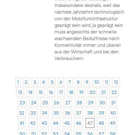
Insbesondere deshalb, weil das
nächste Jahrzehnt technologisch
von der Mobilfunkinfrastruktur
geprägt sein wird, ja geprägt sein
muss angesichts der schnelle
wachsenden Bedürfnisse nach
Konnektivität immer und überall
aus der Wirtschaft und bei den
Verbrauchern.
1
2
3
4
5
6
7
8
9
10
11
12
13
14
15
16
17
18
19
20
21
22
23
24
25
26
27
28
29
30
31
32
33
34
35
36
37
38
39
40
41
42
43
44
45
46
47
48
49
50
51
52
53
54
55
56
57
58