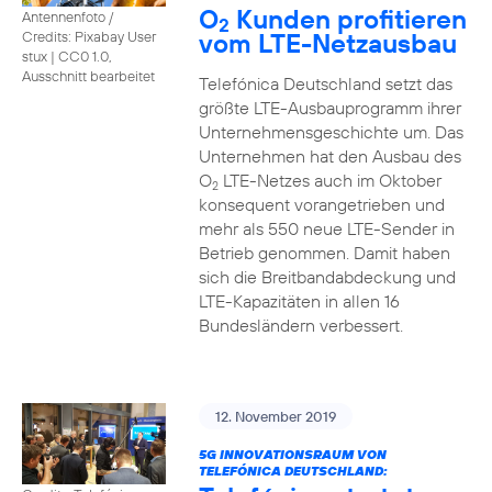
O
Kunden profitieren
Antennenfoto /
2
vom LTE-Netzausbau
Credits: Pixabay User
stux
|
CC0 1.0,
Ausschnitt bearbeitet
Telefónica Deutschland setzt das
größte LTE-Ausbauprogramm ihrer
Unternehmensgeschichte um. Das
Unternehmen hat den Ausbau des
O
LTE-Netzes auch im Oktober
2
konsequent vorangetrieben und
mehr als 550 neue LTE-Sender in
Betrieb genommen. Damit haben
sich die Breitbandabdeckung und
LTE-Kapazitäten in allen 16
Bundesländern verbessert.
12. November 2019
5G INNOVATIONSRAUM VON
TELEFÓNICA DEUTSCHLAND: