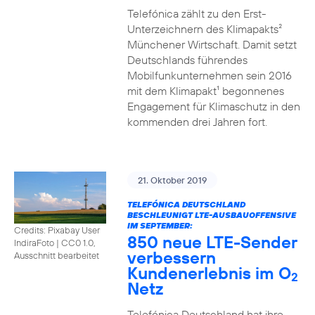
Telefónica zählt zu den Erst-
Unterzeichnern des Klimapakts²
Münchener Wirtschaft. Damit setzt
Deutschlands führendes
Mobilfunkunternehmen sein 2016
mit dem Klimapakt¹ begonnenes
Engagement für Klimaschutz in den
kommenden drei Jahren fort.
21. Oktober 2019
TELEFÓNICA DEUTSCHLAND
BESCHLEUNIGT LTE-AUSBAUOFFENSIVE
IM SEPTEMBER:
Credits: Pixabay User
850 neue LTE-Sender
IndiraFoto
|
CC0 1.0,
verbessern
Ausschnitt bearbeitet
Kundenerlebnis im O
2
Netz
Telefónica Deutschland hat ihre