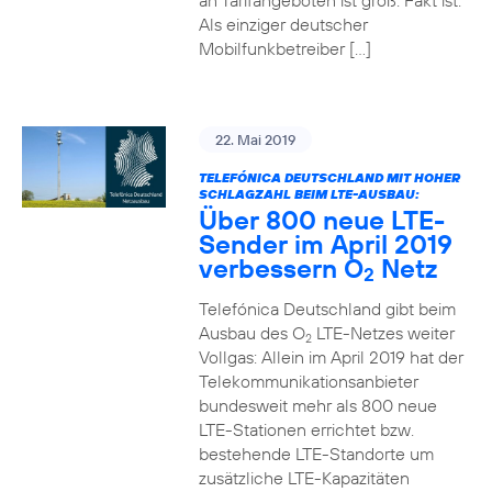
an Tarifangeboten ist groß. Fakt ist:
Als einziger deutscher
Mobilfunkbetreiber […]
22. Mai 2019
TELEFÓNICA DEUTSCHLAND MIT HOHER
SCHLAGZAHL BEIM LTE-AUSBAU:
Über 800 neue LTE-
Sender im April 2019
verbessern O
Netz
2
Telefónica Deutschland gibt beim
Ausbau des O
LTE-Netzes weiter
2
Vollgas: Allein im April 2019 hat der
Telekommunikationsanbieter
bundesweit mehr als 800 neue
LTE-Stationen errichtet bzw.
bestehende LTE-Standorte um
zusätzliche LTE-Kapazitäten