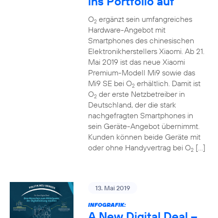
ins Portfolio auf
O
ergänzt sein umfangreiches
2
Hardware-Angebot mit
Smartphones des chinesischen
Elektronikherstellers Xiaomi. Ab 21.
Mai 2019 ist das neue Xiaomi
Premium-Modell Mi9 sowie das
Mi9 SE bei O
erhältlich. Damit ist
2
O
der erste Netzbetreiber in
2
Deutschland, der die stark
nachgefragten Smartphones in
sein Geräte-Angebot übernimmt.
Kunden können beide Geräte mit
oder ohne Handyvertrag bei O
[…]
2
13. Mai 2019
INFOGRAFIK:
A New Digital Deal –