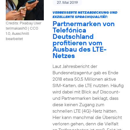
27. Mai 2019
VERBESSERTE NETZABDECKUNG UND
EXZELLENTE SPRACHQUALITÄT:
Partnermarken von
Credits: Pixabay User
Telefónica
terimakasih0
|
CC0
1.0, Ausschnitt
Deutschland
bearbeitet
profitieren vom
Ausbau des LTE-
Netzes
Laut Jahresbericht der
Bundesnetzagentur gab es Ende
2018 etwa 50,5 Millionen aktive
SIM-Karten, die LTE nutzten. Häufig
wird dabei mit Blick auf Discount-
und Partnermarken beklagt, dass
diese keinen Zugang zum
schnellen LTE (4G)-Netz hätten.
Hier kann manchmal die Übersicht
verloren gehen, denn die Vielfalt