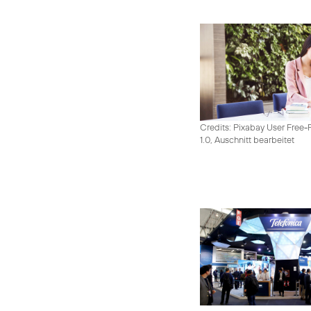
Credits: Pixabay User Free-
1.0, Auschnitt bearbeitet