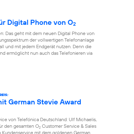
ür Digital Phone von O
2
en: Das geht mit dem neuen Digital Phone von
ungsspektrum der vollwertigen Telefonanlage
all und mit jedem Endgerät nutzen. Denn die
nd ermöglicht nun auch das Telefonieren via
EIS:
it German Stevie Award
ce von Telefónica Deutschland: Ulf Michaelis,
 für den gesamten O
Customer Service & Sales
2
ich Kundenservice mit dem goldenen German