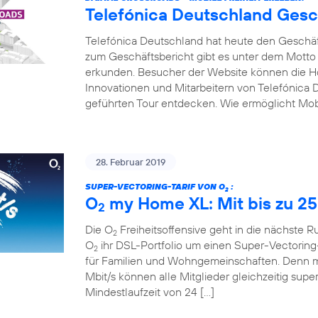
Telefónica Deutschland Gesc
Telefónica Deutschland hat heute den Geschäfts
zum Geschäftsbericht gibt es unter dem Motto
erkunden. Besucher der Website können die Hot
Innovationen und Mitarbeitern von Telefónica D
geführten Tour entdecken. Wie ermöglicht Mobi
28. Februar 2019
SUPER-VECTORING-TARIF VON O
:
2
O
my Home XL: Mit bis zu 25
2
Die O
Freiheitsoffensive geht in die nächste 
2
O
ihr DSL-Portfolio um einen Super-Vectoring-
2
für Familien und Wohngemeinschaften. Denn mi
Mbit/s können alle Mitglieder gleichzeitig supe
Mindestlaufzeit von 24 […]