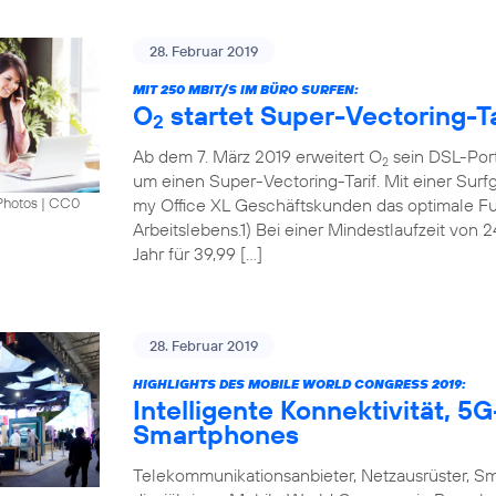
28. Februar 2019
MIT 250 MBIT/S IM BÜRO SURFEN:
O
startet Super-Vectoring-Ta
2
Ab dem 7. März 2019 erweitert O
sein DSL-Port
2
um einen Super-Vectoring-Tarif. Mit einer Surf
my Office XL Geschäftskunden das optimale Fun
Photos
|
CC0
Arbeitslebens.1) Bei einer Mindestlaufzeit von 
Jahr für 39,99 […]
28. Februar 2019
HIGHLIGHTS DES MOBILE WORLD CONGRESS 2019:
Intelligente Konnektivität, 
Smartphones
Telekommunikationsanbieter, Netzausrüster, S