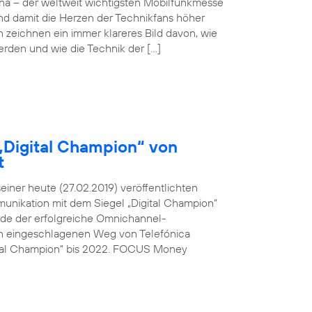
ona – der weltweit wichtigsten Mobilfunkmesse
und damit die Herzen der Technikfans höher
n zeichnen ein immer klareres Bild davon, wie
werden und wie die Technik der […]
„Digital Champion“ von
t
ner heute (27.02.2019) veröffentlichten
unikation mit dem Siegel „Digital Champion“
rde der erfolgreiche Omnichannel-
den eingeschlagenen Weg von Telefónica
ital Champion“ bis 2022. FOCUS Money