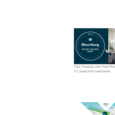
Foto: Pixabay User Free-Pho
1.0, Ausschnitt bearbeitet