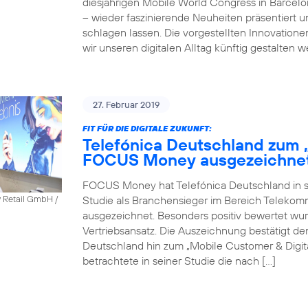
diesjährigen Mobile World Congress in Barcel
– wieder faszinierende Neuheiten präsentiert 
schlagen lassen. Die vorgestellten Innovatione
wir unseren digitalen Alltag künftig gestalten 
27. Februar 2019
FIT FÜR DIE DIGITALE ZUKUNFT:
Telefónica Deutschland zum 
FOCUS Money ausgezeichne
FOCUS Money hat Telefónica Deutschland in sei
Studie als Branchensieger im Bereich Telekomm
y Retail GmbH /
ausgezeichnet. Besonders positiv bewertet wu
Vertriebsansatz. Die Auszeichnung bestätigt 
Deutschland hin zum „Mobile Customer & Dig
betrachtete in seiner Studie die nach […]