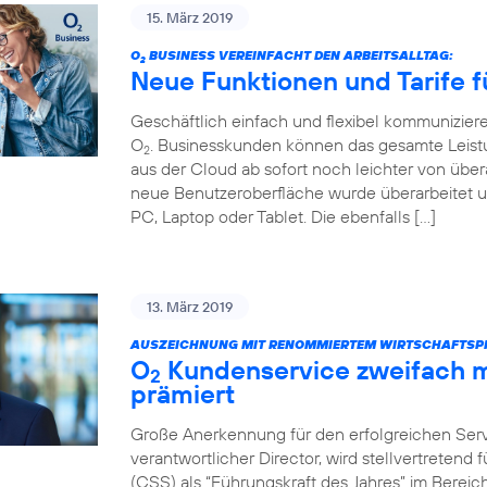
15. März 2019
O
BUSINESS VEREINFACHT DEN ARBEITSALLTAG:
2
Neue Funktionen und Tarife f
Geschäftlich einfach und flexibel kommunizier
O
. Businesskunden können das gesamte Leist
2
aus der Cloud ab sofort noch leichter von über
neue Benutzeroberfläche wurde überarbeitet u
PC, Laptop oder Tablet. Die ebenfalls […]
13. März 2019
AUSZEICHNUNG MIT RENOMMIERTEM WIRTSCHAFTSPR
O
Kundenservice zweifach m
2
prämiert
Große Anerkennung für den erfolgreichen Servi
verantwortlicher Director, wird stellvertretend
(CSS) als “Führungskraft des Jahres” im Bere