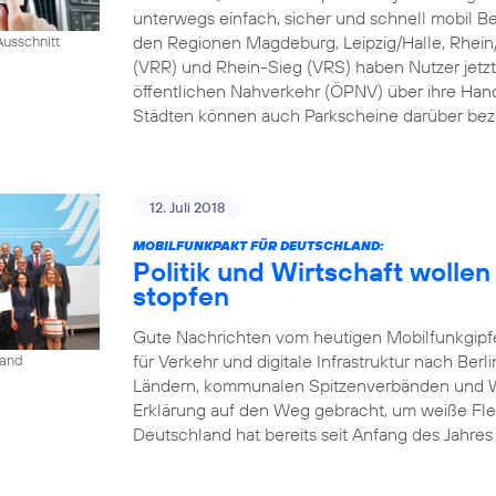
unterwegs einfach, sicher und schnell mobil B
den Regionen Magdeburg, Leipzig/Halle, Rhei
usschnitt
(VRR) und Rhein-Sieg (VRS) haben Nutzer jetzt
öffentlichen Nahverkehr (ÖPNV) über ihre Han
Städten können auch Parkscheine darüber bez
12. Juli 2018
MOBILFUNKPAKT FÜR DEUTSCHLAND:
Politik und Wirtschaft woll
stopfen
Gute Nachrichten vom heutigen Mobilfunkgipf
für Verkehr und digitale Infrastruktur nach Berl
land
Ländern, kommunalen Spitzenverbänden und Wi
Erklärung auf den Weg gebracht, um weiße Fle
Deutschland hat bereits seit Anfang des Jahres