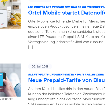
LTE-ROUTER MIT PREPAID-SIM UND 50 GB INTERNET FL
Ortel Mobile startet Datenof
Ortel Mobile, die führende Marke für Menschen 
einzigartigen Produktlösungen in eine neue Date
deutscher Telekommunikationsanbieter bietet
einen LTE-Router mit Prepaid-SIM-Karte an. 
Vertragsbindung jederzeit flexibel von zuhause 
[…]
02. Juli 2018
ALLNET-FLATS UND MEHR DATEN - DA IST ALLES DRIN:
Neue Prepaid-Tarife von Blau
Ab dem 10. Juli ist alles drin in den neuen Blau 
Kunden der beliebten Telefónica-Zweitmarke k
lang unbegrenzt in das deutsche Mobilfunknet
usschnitt
SMS versenden. Für das mobile Surfen bieten di