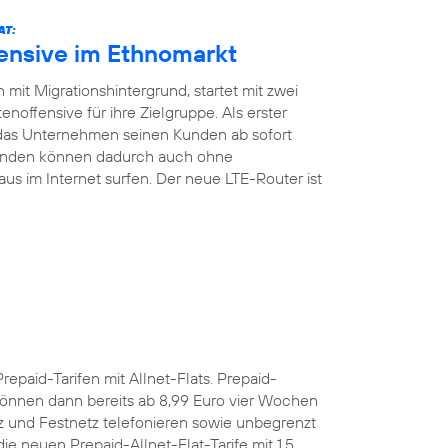
AT:
fensive im Ethnomarkt
mit Migrationshintergrund, startet mit zwei
noffensive für ihre Zielgruppe. Als erster
 das Unternehmen seinen Kunden ab sofort
Kunden können dadurch auch ohne
aus im Internet surfen. Der neue LTE-Router ist
Prepaid-Tarifen mit Allnet-Flats. Prepaid-
önnen dann bereits ab 8,99 Euro vier Wochen
z und Festnetz telefonieren sowie unbegrenzt
e neuen Prepaid-Allnet-Flat-Tarife mit 1,5