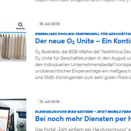
18. Juli 2018
EINMALIGES POOLING-TARIFMODELL FÜR GESCHÄFTS
Der neue O
Unite – Ein Konti
2
O
Business, die B2B-Marke der Telefónica Deu
2
O
Unite für Geschäftskunden in den August und 
2
den individuellen Unternehmensbedarf konzipie
unübersichtlicher Einzelverträge ein maßgesch
und SMS-Kontingenten zum sehr guten Preis-Lei
13. Juli 2018
KLEINGELDSUCHE WAR GESTERN – JETZT MOBILE FREIH
Bei noch mehr Diensten per
Das Portal „Zahl einfach per Handyrechnung“ z