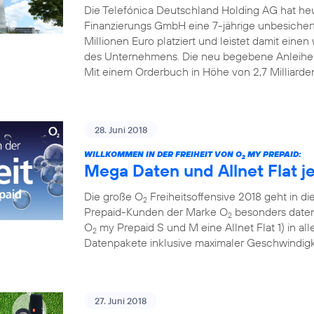
Die Telefónica Deutschland Holding AG hat he
Finanzierungs GmbH eine 7-jährige unbesiche
Millionen Euro platziert und leistet damit einen w
des Unternehmens. Die neu begebene Anleihe
Mit einem Orderbuch in Höhe von 2,7 Milliarde
28. Juni 2018
WILLKOMMEN IN DER FREIHEIT VON O
MY PREPAID:
2
Mega Daten und Allnet Flat j
Die große O
Freiheitsoffensive 2018 geht in die
2
Prepaid-Kunden der Marke O
besonders datens
2
O
my Prepaid S und M eine Allnet Flat 1) in al
2
Datenpakete inklusive maximaler Geschwindigke
27. Juni 2018