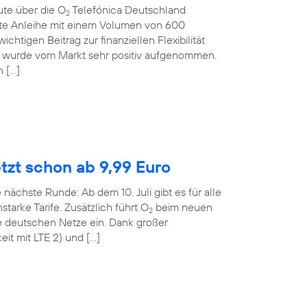
ute über die O
Telefónica Deutschland
2
rte Anleihe mit einem Volumen von 600
ichtigen Beitrag zur finanziellen Flexibilität
 wurde vom Markt sehr positiv aufgenommen.
n […]
etzt schon ab 9,99 Euro
 nächste Runde: Ab dem 10. Juli gibt es für alle
tarke Tarife. Zusätzlich führt O
beim neuen
2
le deutschen Netze ein. Dank großer
it mit LTE 2) und […]