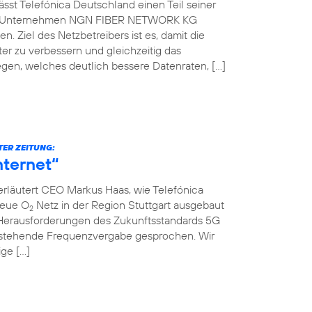
st Telefónica Deutschland einen Teil seiner
che Unternehmen NGN FIBER NETWORK KG
. Ziel des Netzbetreibers ist es, damit die
er zu verbessern und gleichzeitig das
gen, welches deutlich bessere Datenraten, […]
TER ZEITUNG:
nternet“
erläutert CEO Markus Haas, wie Telefónica
neue O
Netz in der Region Stuttgart ausgebaut
2
Herausforderungen des Zukunftsstandards 5G
nstehende Frequenzvergabe gesprochen. Wir
ige […]