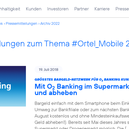
haltigkeit
Kunden
Investoren
Partner
Karriere
Presse
ws
Pressemitteilungen
Archiv 2022
ilungen zum Thema #Ortel_Mobile 
19. Juli 2018
GRÖSSTES BARGELD-NETZWERK FÜR O
BANKING KUN
2
Mit O
Banking im Supermarkt
2
und abheben
Bargeld einfach mit dem Smartphone beim Eink
Umweg zur Bankfiliale oder zum nächsten Ban
August kostenlos und ohne Mindesteinkaufswert
Geld abheben1). Bereits seit Mai dieses Jahres
Supermarkt oder Drogeriemarkt möglich. Die […