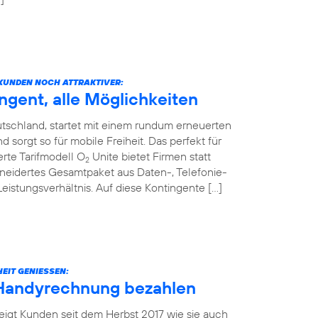
KUNDEN NOCH ATTRAKTIVER:
ngent, alle Möglichkeiten
tschland, startet mit einem rundum erneuerten
sorgt so für mobile Freiheit. Das perfekt für
rte Tarifmodell O
Unite bietet Firmen statt
2
neidertes Gesamtpaket aus Daten-, Telefonie-
stungsverhältnis. Auf diese Kontingente […]
EIT GENIESSEN:
 Handyrechnung bezahlen
eigt Kunden seit dem Herbst 2017 wie sie auch