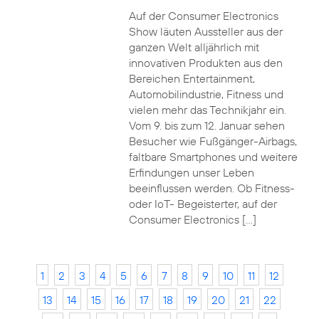
Auf der Consumer Electronics
Show läuten Aussteller aus der
ganzen Welt alljährlich mit
innovativen Produkten aus den
Bereichen Entertainment,
Automobilindustrie, Fitness und
vielen mehr das Technikjahr ein.
Vom 9. bis zum 12. Januar sehen
Besucher wie Fußgänger-Airbags,
faltbare Smartphones und weitere
Erfindungen unser Leben
beeinflussen werden. Ob Fitness-
oder IoT- Begeisterter, auf der
Consumer Electronics […]
1
2
3
4
5
6
7
8
9
10
11
12
13
14
15
16
17
18
19
20
21
22