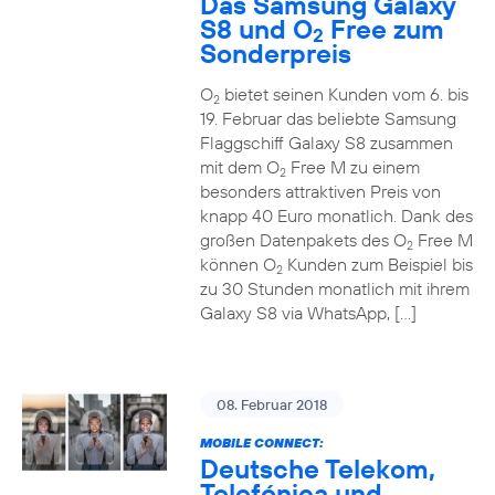
Das Samsung Galaxy
S8 und O
Free zum
2
Sonderpreis
O
bietet seinen Kunden vom 6. bis
2
19. Februar das beliebte Samsung
Flaggschiff Galaxy S8 zusammen
mit dem O
Free M zu einem
2
besonders attraktiven Preis von
knapp 40 Euro monatlich. Dank des
großen Datenpakets des O
Free M
2
können O
Kunden zum Beispiel bis
2
zu 30 Stunden monatlich mit ihrem
Galaxy S8 via WhatsApp, […]
08. Februar 2018
MOBILE CONNECT:
Deutsche Telekom,
Telefónica und