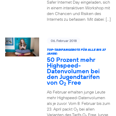
Safer Internet Day eingeladen, sich
in einem interaktiven Workshop mit
den Chancen und Risiken des
Internets zu befassen. Mit dabei: […]
06. Februar 2018
TOP-TARIFANGEBOTE FÜR ALLE BIS 27
JAHRE:
50 Prozent mehr
Highspeed-
Datenvolumen bei
den Jugendtarifen
von O
Free
2
Ab Februar erhalten junge Leute
mehr Highspeed-Datenvolumen
als je zuvor. Vom 8. Februar bis zum
23. April packt O
bei allen
2
Varianten des Tarifs O
Free Junge