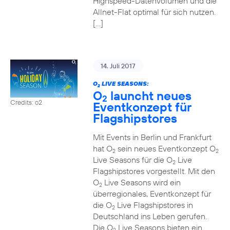
Highspeed-Datenvolumen und die
Allnet-Flat optimal für sich nutzen.
[…]
14. Juli 2017
O
LIVE SEASONS:
2
O
launcht neues
2
Credits: o2
Eventkonzept für
Flagshipstores
Mit Events in Berlin und Frankfurt
hat O
sein neues Eventkonzept O
2
2
Live Seasons für die O
Live
2
Flagshipstores vorgestellt. Mit den
O
Live Seasons wird ein
2
überregionales, Eventkonzept für
die O
Live Flagshipstores in
2
Deutschland ins Leben gerufen.
Die O
Live Seasons bieten ein