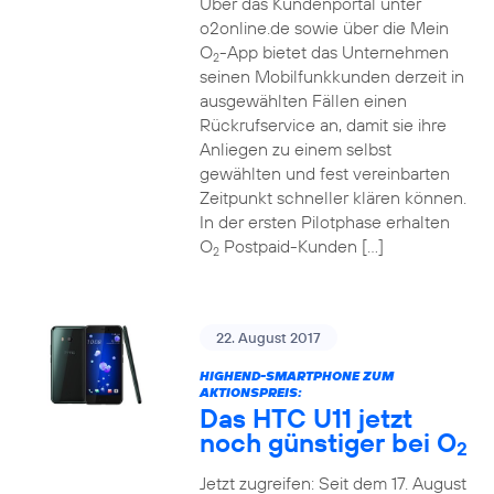
Über das Kundenportal unter
o2online.de sowie über die Mein
O
-App bietet das Unternehmen
2
seinen Mobilfunkkunden derzeit in
ausgewählten Fällen einen
Rückrufservice an, damit sie ihre
Anliegen zu einem selbst
gewählten und fest vereinbarten
Zeitpunkt schneller klären können.
In der ersten Pilotphase erhalten
O
Postpaid-Kunden […]
2
22. August 2017
HIGHEND-SMARTPHONE ZUM
AKTIONSPREIS:
Das HTC U11 jetzt
noch günstiger bei O
2
Jetzt zugreifen: Seit dem 17. August