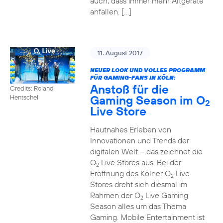
auch, dass immer mehr Altgeräte
anfallen. […]
11. August 2017
NEUER LOOK UND VOLLES PROGRAMM
FÜR GAMING-FANS IN KÖLN:
Anstoß für die
Credits: Roland
Gaming Season im O
Hentschel
2
Live Store
Hautnahes Erleben von
Innovationen und Trends der
digitalen Welt – das zeichnet die
O
Live Stores aus. Bei der
2
Eröffnung des Kölner O
Live
2
Stores dreht sich diesmal im
Rahmen der O
Live Gaming
2
Season alles um das Thema
Gaming. Mobile Entertainment ist