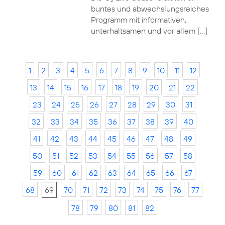
2
buntes und abwechslungsreiches
Programm mit informativen,
unterhaltsamen und vor allem […]
1
2
3
4
5
6
7
8
9
10
11
12
13
14
15
16
17
18
19
20
21
22
23
24
25
26
27
28
29
30
31
32
33
34
35
36
37
38
39
40
41
42
43
44
45
46
47
48
49
50
51
52
53
54
55
56
57
58
59
60
61
62
63
64
65
66
67
68
69
70
71
72
73
74
75
76
77
78
79
80
81
82