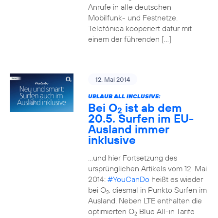
Anrufe in alle deutschen
Mobilfunk- und Festnetze.
Telefónica kooperiert dafür mit
einem der führenden […]
12. Mai 2014
URLAUB ALL INCLUSIVE:
Bei O
ist ab dem
2
20.5. Surfen im EU-
Ausland immer
inklusive
…und hier Fortsetzung des
ursprünglichen Artikels vom 12. Mai
2014:
#YouCanDo
heißt es wieder
bei O
, diesmal in Punkto Surfen im
2
Ausland. Neben LTE enthalten die
optimierten O
Blue All-in Tarife
2