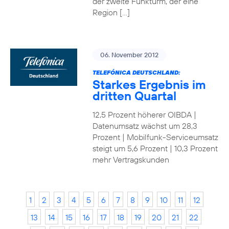
der zweite Funkturm, der eine
Region […]
06. November 2012
TELEFÓNICA DEUTSCHLAND:
Starkes Ergebnis im
dritten Quartal
12,5 Prozent höherer OIBDA |
Datenumsatz wächst um 28,3
Prozent | Mobilfunk-Serviceumsatz
steigt um 5,6 Prozent | 10,3 Prozent
mehr Vertragskunden
1
2
3
4
5
6
7
8
9
10
11
12
13
14
15
16
17
18
19
20
21
22