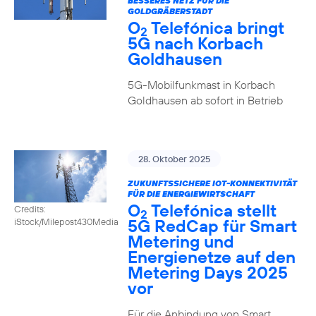
BESSERES NETZ FÜR DIE
GOLDGRÄBERSTADT
O
Telefónica bringt
2
5G nach Korbach
Goldhausen
5G-Mobilfunkmast in Korbach
Goldhausen ab sofort in Betrieb
28. Oktober 2025
ZUKUNFTSSICHERE IOT-KONNEKTIVITÄT
FÜR DIE ENERGIEWIRTSCHAFT
O
Telefónica stellt
Credits:
2
5G RedCap für Smart
iStock/Milepost430Media
Metering und
Energienetze auf den
Metering Days 2025
vor
Für die Anbindung von Smart