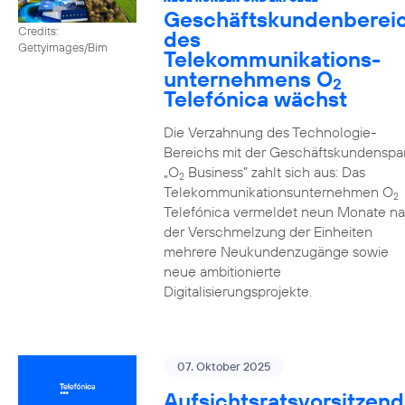
Geschäftskundenberei
Credits:
des
Gettyimages/Bim
Telekommunikations­
unternehmens O
2
Telefónica wächst
Die Verzahnung des Technologie-
Bereichs mit der Geschäftskundenspa
„O
Business” zahlt sich aus: Das
2
Telekommunikationsunternehmen O
2
Telefónica vermeldet neun Monate n
der Verschmelzung der Einheiten
mehrere Neukundenzugänge sowie
neue ambitionierte
Digitalisierungsprojekte.
07. Oktober 2025
Aufsichtsratsvorsitzend