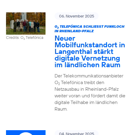
06. November 2025
O
TELEFÓNICA SCHLIESST FUNKLOCH I
2
N RHEINLAND-PFALZ
Neuer
Credits: O
Telefónica
2
Mobilfunkstandort in
Langenthal stärkt
digitale Vernetzung
im ländlichen Raum
Der Telekommunikationsanbieter
O
Telefónica treibt den
2
Netzausbau in Rheinland-Pfalz
weiter voran und fördert damit die
digitale Teilhabe im ländlichen
Raum.
04. November 2025