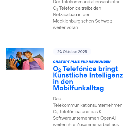
Der Telekommunikationsanbieter
O
Telefónica treibt den
2
Netzausbau in der
Mecklenburgischen Schweiz
weiter voran
29. Oktober 2025
CHATGPT PLUS FÜR NEUKUNDEN
O
Telefónica bringt
2
Künstliche Intelligenz
in den
Mobilfunkalltag
Das
Telekommunikationsunternehmen
O
Telefónica und das KI-
2
Softwareunternehmen OpenAI
weiten ihre Zusammenarbeit aus