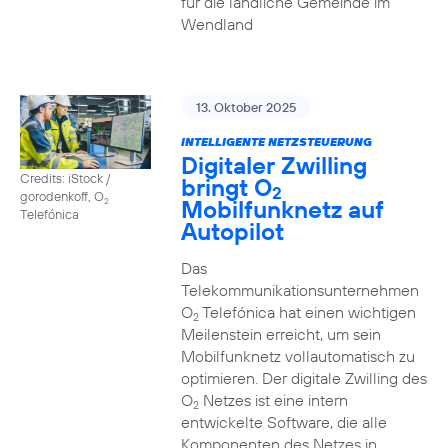
für die ländliche Gemeinde im
Wendland
13. Oktober 2025
INTELLIGENTE NETZSTEUERUNG
Digitaler Zwilling
Credits: iStock /
bringt O
2
gorodenkoff, O
Mobilfunknetz auf
2
Telefónica
Autopilot
Das
Telekommunikationsunternehmen
O
Telefónica hat einen wichtigen
2
Meilenstein erreicht, um sein
Mobilfunknetz vollautomatisch zu
optimieren. Der digitale Zwilling des
O
Netzes ist eine intern
2
entwickelte Software, die alle
Komponenten des Netzes in