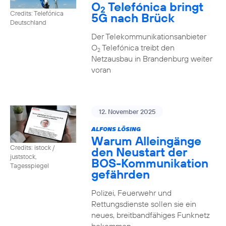
O
Telefónica bringt
2
Credits: Telefónica
5G nach Brück
Deutschland
Der Telekommunikationsanbieter
O
Telefónica treibt den
2
Netzausbau in Brandenburg weiter
voran
12. November 2025
ALFONS LÖSING
Warum Alleingänge
Credits: istock /
den Neustart der
juststock,
BOS-Kommunikation
Tagesspiegel
gefährden
Polizei, Feuerwehr und
Rettungsdienste sollen sie ein
neues, breitbandfähiges Funknetz