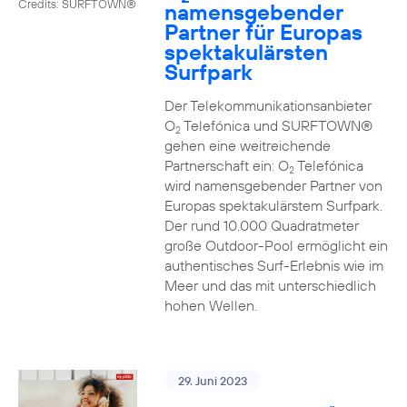
Credits: SURFTOWN®
namensgebender
Partner für Europas
spektakulärsten
Surfpark
Der Telekommunikationsanbieter
O
Telefónica und SURFTOWN®
2
gehen eine weitreichende
Partnerschaft ein: O
Telefónica
2
wird namensgebender Partner von
Europas spektakulärstem Surfpark.
Der rund 10.000 Quadratmeter
große Outdoor-Pool ermöglicht ein
authentisches Surf-Erlebnis wie im
Meer und das mit unterschiedlich
hohen Wellen.
29. Juni 2023