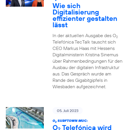
2
Wie sich
Digitalisierung
effizienter gestalten
lässt
In der aktuellen Ausgabe des O
2
Telefónica TecTalk tauscht sich
CEO Markus Haas mit Hessens
Digitalministerin Kristina Sinemus
über Rahmenbedingungen für den
Ausbau der digitalen Infrastruktur
aus. Das Gespräch wurde am
Rande des Gigabitgipfels in
Wiesbaden aufgezeichnet.
05. Juli 2023
O
SURFTOWN MUC:
2
O
Telefónica wird
2