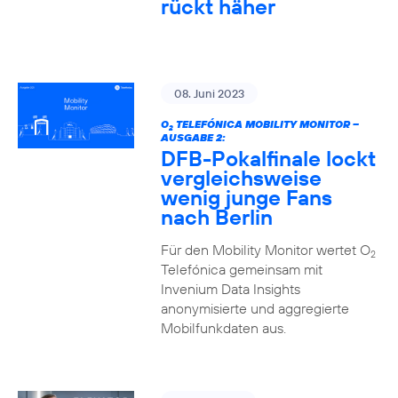
rückt häher
08. Juni 2023
O
TELEFÓNICA MOBILITY MONITOR –
2
AUSGABE 2:
DFB-Pokalfinale lockt
vergleichsweise
wenig junge Fans
nach Berlin
Für den Mobility Monitor wertet O
2
Telefónica gemeinsam mit
Invenium Data Insights
anonymisierte und aggregierte
Mobilfunkdaten aus.