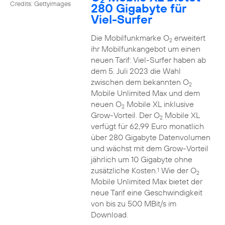
Credits: Gettyimages
280 Gigabyte für
Viel-Surfer
Die Mobilfunkmarke O
erweitert
2
ihr Mobilfunkangebot um einen
neuen Tarif: Viel-Surfer haben ab
dem 5. Juli 2023 die Wahl
zwischen dem bekannten O
2
Mobile Unlimited Max und dem
neuen O
Mobile XL inklusive
2
Grow-Vorteil. Der O
Mobile XL
2
verfügt für 62,99 Euro monatlich
über 280 Gigabyte Datenvolumen
und wächst mit dem Grow-Vorteil
jährlich um 10 Gigabyte ohne
zusätzliche Kosten.
Wie der O
1
2
Mobile Unlimited Max bietet der
neue Tarif eine Geschwindigkeit
von bis zu 500 MBit/s im
Download.