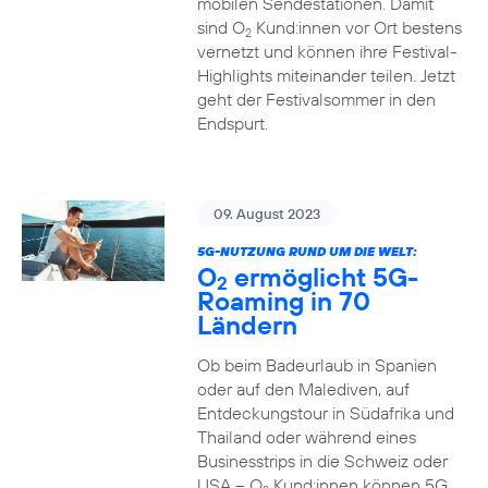
mobilen Sendestationen. Damit
sind O
Kund:innen vor Ort bestens
2
vernetzt und können ihre Festival-
Highlights miteinander teilen. Jetzt
geht der Festivalsommer in den
Endspurt.
09. August 2023
5G-NUTZUNG RUND UM DIE WELT:
O
ermöglicht 5G-
2
Roaming in 70
Ländern
Ob beim Badeurlaub in Spanien
oder auf den Malediven, auf
Entdeckungstour in Südafrika und
Thailand oder während eines
Businesstrips in die Schweiz oder
USA – O
Kund:innen können 5G