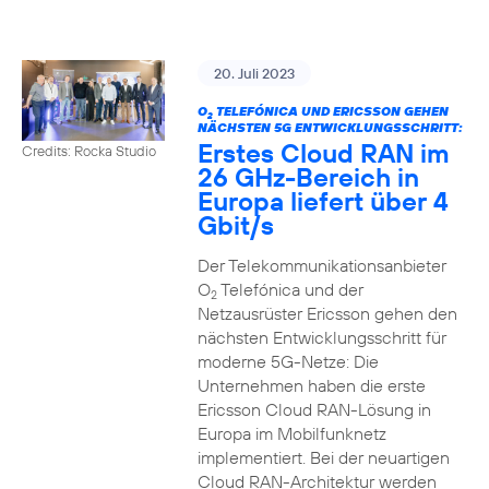
20. Juli 2023
O
TELEFÓNICA UND ERICSSON GEHEN
2
NÄCHSTEN 5G ENTWICKLUNGSSCHRITT:
Erstes Cloud RAN im
Credits: Rocka Studio
26 GHz-Bereich in
Europa liefert über 4
Gbit/s
Der Telekommunikationsanbieter
O
Telefónica und der
2
Netzausrüster Ericsson gehen den
nächsten Entwicklungsschritt für
moderne 5G-Netze: Die
Unternehmen haben die erste
Ericsson Cloud RAN-Lösung in
Europa im Mobilfunknetz
implementiert. Bei der neuartigen
Cloud RAN-Architektur werden