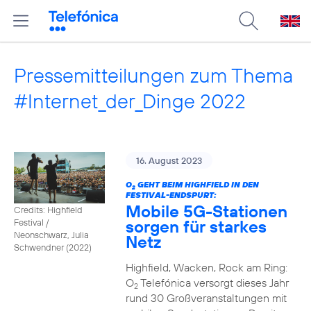
Pressemitteilungen zum Thema
#Internet_der_Dinge 2022
16. August 2023
O
GEHT BEIM HIGHFIELD IN DEN
2
FESTIVAL-ENDSPURT:
Mobile 5G-Stationen
Credits: Highfield
sorgen für starkes
Festival /
Neonschwarz, Julia
Netz
Schwendner (2022)
Highfield, Wacken, Rock am Ring:
O
Telefónica versorgt dieses Jahr
2
rund 30 Großveranstaltungen mit