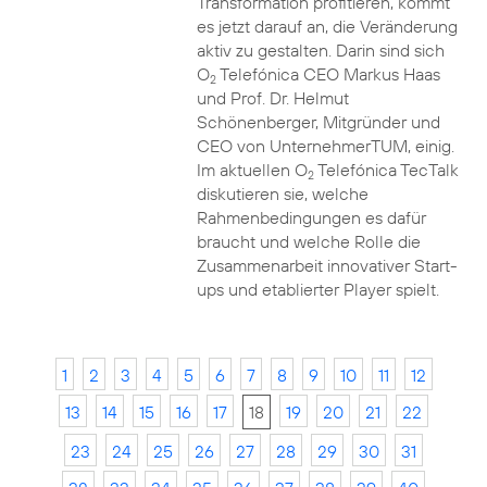
Transformation profitieren, kommt
es jetzt darauf an, die Veränderung
aktiv zu gestalten. Darin sind sich
O
Telefónica CEO Markus Haas
2
und Prof. Dr. Helmut
Schönenberger, Mitgründer und
CEO von UnternehmerTUM, einig.
Im aktuellen O
Telefónica TecTalk
2
diskutieren sie, welche
Rahmenbedingungen es dafür
braucht und welche Rolle die
Zusammenarbeit innovativer Start-
ups und etablierter Player spielt.
1
2
3
4
5
6
7
8
9
10
11
12
13
14
15
16
17
18
19
20
21
22
23
24
25
26
27
28
29
30
31