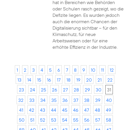
hat in Bereichen wie Behörden
oder Schulen rasch gezeigt, wo die
Defizite liegen. Es wurden jedoch
auch die enormen Chancen der
Digitalisierung sichtbar – für den
Klimaschutz, für neue
Arbeitsweisen oder für eine
erhöhte Effizienz in der Industrie.
1
2
3
4
5
6
7
8
9
10
11
12
13
14
15
16
17
18
19
20
21
22
23
24
25
26
27
28
29
30
31
32
33
34
35
36
37
38
39
40
41
42
43
44
45
46
47
48
49
50
51
52
53
54
55
56
57
58
59
60
61
62
63
64
65
66
67