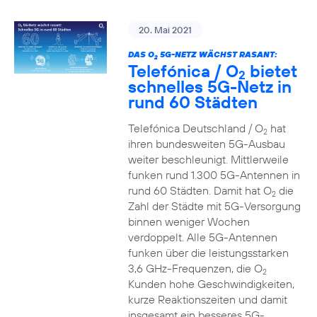
20. Mai 2021
DAS O
5G-NETZ WÄCHST RASANT:
2
Telefónica / O
bietet
2
schnelles 5G-Netz in
rund 60 Städten
Telefónica Deutschland / O
hat
2
ihren bundesweiten 5G-Ausbau
weiter beschleunigt. Mittlerweile
funken rund 1.300 5G-Antennen in
rund 60 Städten. Damit hat O
die
2
Zahl der Städte mit 5G-Versorgung
binnen weniger Wochen
verdoppelt. Alle 5G-Antennen
funken über die leistungsstarken
3,6 GHz-Frequenzen, die O
2
Kunden hohe Geschwindigkeiten,
kurze Reaktionszeiten und damit
insgesamt ein besseres 5G-