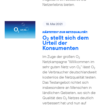
Netzerlebnis bieten.
18. Mai 2021
HÄRTETEST ZUR NETZQUALITÄT:
O
stellt sich dem
2
Urteil der
Konsumenten
Im Zuge der großen O
2
Netzkampagne “Willkommen im
sehr guten Netz von O
” lässt O
2
2
die Verbraucher deutschlandweit
kostenlos die Netzqualität testen.
Das Testangebot richtet sich
insbesondere an Menschen in
ländlichen Gebieten, wo sich die
Qualität des O
Netzes deutlich
2
verbessert hat und nun auf