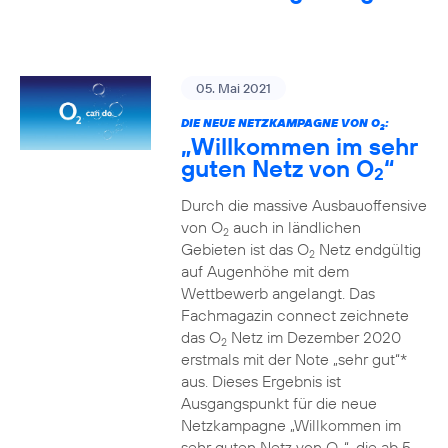
05. Mai 2021
DIE NEUE NETZKAMPAGNE VON O
:
2
„Willkommen im sehr
guten Netz von O
“
2
Durch die massive Ausbauoffensive
von O
auch in ländlichen
2
Gebieten ist das O
Netz endgültig
2
auf Augenhöhe mit dem
Wettbewerb angelangt. Das
Fachmagazin connect zeichnete
das O
Netz im Dezember 2020
2
erstmals mit der Note „sehr gut“*
aus. Dieses Ergebnis ist
Ausgangspunkt für die neue
Netzkampagne „Willkommen im
sehr guten Netz von O
“, die ab 5.