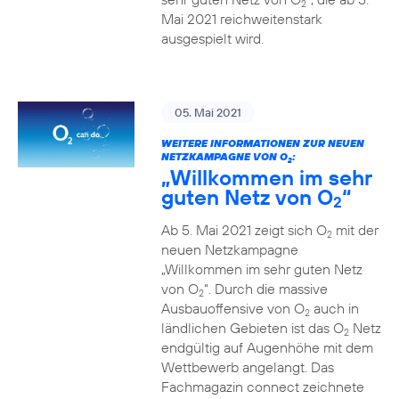
2
Mai 2021 reichweitenstark
ausgespielt wird.
05. Mai 2021
WEITERE INFORMATIONEN ZUR NEUEN
NETZKAMPAGNE VON O
:
2
„Willkommen im sehr
guten Netz von O
“
2
Ab 5. Mai 2021 zeigt sich O
mit der
2
neuen Netzkampagne
„Willkommen im sehr guten Netz
von O
“. Durch die massive
2
Ausbauoffensive von O
auch in
2
ländlichen Gebieten ist das O
Netz
2
endgültig auf Augenhöhe mit dem
Wettbewerb angelangt. Das
Fachmagazin connect zeichnete