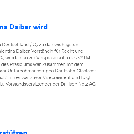
ina Daiber wird
a Deutschland / O
zu den wichtigsten
2
entina Daiber, Vorständin für Recht und
 O
wurde nun zur Vizepräsidentin des VATM
2
ed des Präsidiums war. Zusammen mit dem
hrer Unternehmensgruppe Deutsche Glasfaser,
id Zimmer war zuvor Vizepräsident und folgt
t, Vorstandsvorsitzender der Drillisch Netz AG
rstützen