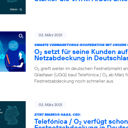
02. März 2021
SMARTE VERMARKTUNGS-KOOPERATION MIT UNSERE 
O
setzt für seine Kunden auf
2
Netzabdeckung in Deutschla
O
greift weiter im deutschen Festnetzmarkt an
2
Glasfaser (UGG) baut Telefónica / O
ab März fü
2
Festnetzabdeckung noch schneller aus.
02. März 2021
ZITAT MARKUS HAAS, CEO:
Telefónica / O
verfügt schon
2
Festnetzabdeckung in Deuts