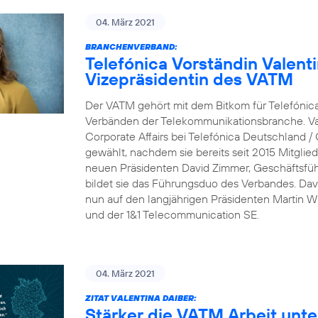
04. März 2021
BRANCHENVERBAND:
Telefónica Vorständin Valent
Vizepräsidentin des VATM
Der VATM gehört mit dem Bitkom für Telefónic
Verbänden der Telekommunikationsbranche. Val
Corporate Affairs bei Telefónica Deutschland /
gewählt, nachdem sie bereits seit 2015 Mitgli
neuen Präsidenten David Zimmer, Geschäftsfü
bildet sie das Führungsduo des Verbandes. Dav
nun auf den langjährigen Präsidenten Martin Wit
und der 1&1 Telecommunication SE.
04. März 2021
ZITAT VALENTINA DAIBER:
Stärker die VATM Arbeit unte