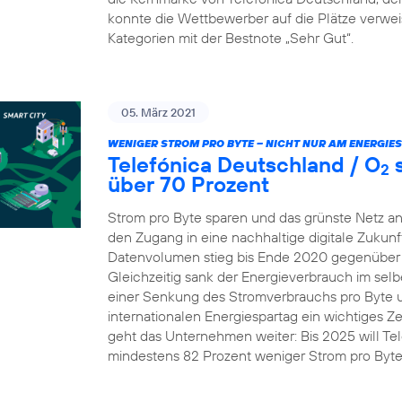
konnte die Wettbewerber auf die Plätze verw
Kategorien mit der Bestnote „Sehr Gut“.
05. März 2021
WENIGER STROM PRO BYTE – NICHT NUR AM ENERGIE
Telefónica Deutschland / O
s
2
über 70 Prozent
Strom pro Byte sparen und das grünste Netz an
den Zugang in eine nachhaltige digitale Zukunft
Datenvolumen stieg bis Ende 2020 gegenüber 
Gleichzeitig sank der Energieverbrauch im selb
einer Senkung des Stromverbrauchs pro Byte um 
internationalen Energiespartag ein wichtiges Z
geht das Unternehmen weiter: Bis 2025 will Te
mindestens 82 Prozent weniger Strom pro Byt