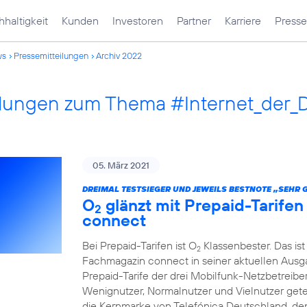
haltigkeit
Kunden
Investoren
Partner
Karriere
Presse
ws
Pressemitteilungen
Archiv 2022
ilungen zum Thema #Internet_der_
05. März 2021
DREIMAL TESTSIEGER UND JEWEILS BESTNOTE „SEHR 
O
glänzt mit Prepaid-Tarife
2
connect
Bei Prepaid-Tarifen ist O
Klassenbester. Das ist
2
Fachmagazin connect in seiner aktuellen Ausgab
Prepaid-Tarife der drei Mobilfunk-Netzbetreibe
Wenignutzer, Normalnutzer und Vielnutzer getest
die Kernmarke von Telefónica Deutschland, den