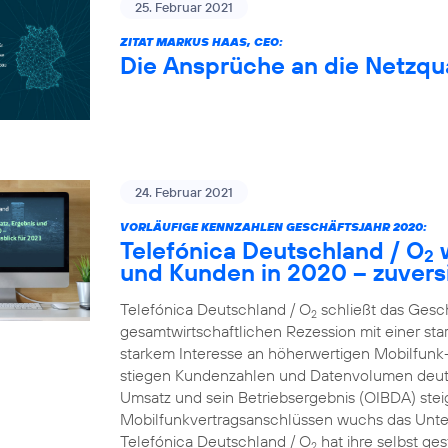
25. Februar 2021
ZITAT MARKUS HAAS, CEO:
Die Ansprüche an die Netzqua
24. Februar 2021
VORLÄUFIGE KENNZAHLEN GESCHÄFTSJAHR 2020:
Telefónica Deutschland / O
w
2
und Kunden in 2020 – zuversi
Telefónica Deutschland / O
schließt das Gesc
2
gesamtwirtschaftlichen Rezession mit einer st
starkem Interesse an höherwertigen Mobilfun
stiegen Kundenzahlen und Datenvolumen deutl
Umsatz und sein Betriebsergebnis (OIBDA) stei
Mobilfunkvertragsanschlüssen wuchs das Unte
Telefónica Deutschland / O
hat ihre selbst ge
2