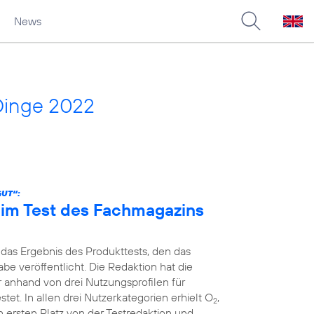
News
Dinge 2022
GUT“:
n im Test des Fachmagazins
 das Ergebnis des Produkttests, den das
e veröffentlicht. Die Redaktion hat die
r anhand von drei Nutzungsprofilen für
et. In allen drei Nutzerkategorien erhielt O
,
2
 ersten Platz von der Testredaktion und