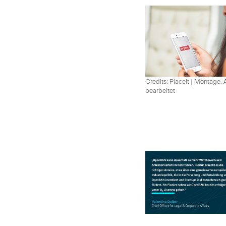
Credits: Placeit
|
Montage, A
bearbeitet