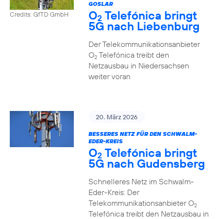
GOSLAR
O
Telefónica bringt
Credits: GfTD GmbH
2
5G nach Liebenburg
Der Telekommunikationsanbieter
O
Telefónica treibt den
2
Netzausbau in Niedersachsen
weiter voran
20. März 2026
BESSERES NETZ FÜR DEN SCHWALM-
EDER-KREIS
O
Telefónica bringt
2
5G nach Gudensberg
Schnelleres Netz im Schwalm-
Eder-Kreis: Der
Telekommunikationsanbieter O
2
Telefónica treibt den Netzausbau in