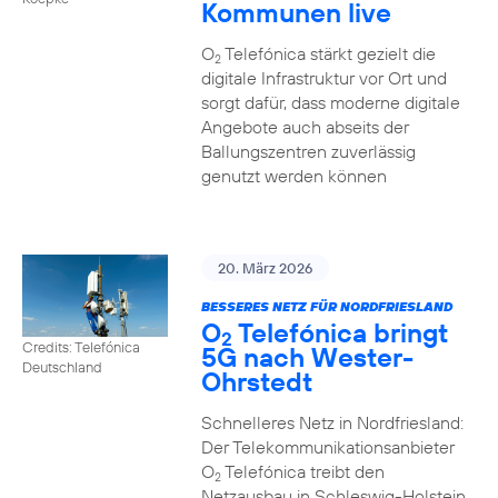
Kommunen live
O
Telefónica stärkt gezielt die
2
digitale Infrastruktur vor Ort und
sorgt dafür, dass moderne digitale
Angebote auch abseits der
Ballungszentren zuverlässig
genutzt werden können
20. März 2026
BESSERES NETZ FÜR NORDFRIESLAND
O
Telefónica bringt
2
Credits: Telefónica
5G nach Wester-
Deutschland
Ohrstedt
Schnelleres Netz in Nordfriesland:
Der Telekommunikationsanbieter
O
Telefónica treibt den
2
Netzausbau in Schleswig-Holstein