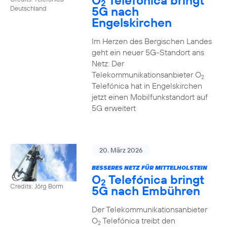
O
Telefónica bringt
2
5G nach
Deutschland
Engelskirchen
Im Herzen des Bergischen Landes
geht ein neuer 5G-Standort ans
Netz: Der
Telekommunikationsanbieter O
2
Telefónica hat in Engelskirchen
jetzt einen Mobilfunkstandort auf
5G erweitert
20. März 2026
BESSERES NETZ FÜR MITTELHOLSTEIN
O
Telefónica bringt
2
Credits: Jörg Borm
5G nach Embühren
Der Telekommunikationsanbieter
O
Telefónica treibt den
2