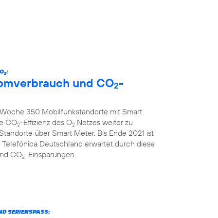
 O
:
2
tromverbrauch und CO
-
2
ro Woche 350 Mobilfunkstandorte mit Smart
ie CO
-Effizienz des O
Netzes weiter zu
2
2
 Standorte über Smart Meter. Bis Ende 2021 ist
 Telefónica Deutschland erwartet durch diese
und CO
-Einsparungen.
2
ND SERIENSPASS: