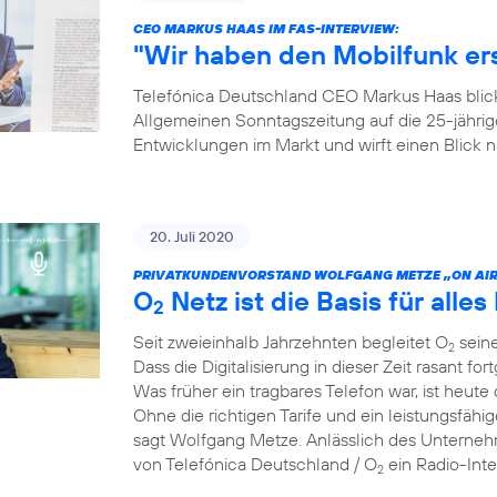
CEO MARKUS HAAS IM FAS-INTERVIEW:
"Wir haben den Mobilfunk e
Telefónica Deutschland CEO Markus Haas blickt
Allgemeinen Sonntagszeitung auf die 25-jähri
Entwicklungen im Markt und wirft einen Blick
20. Juli 2020
PRIVATKUNDENVORSTAND WOLFGANG METZE „ON AIR
O
Netz ist die Basis für alles 
2
Seit zweieinhalb Jahrzehnten begleitet O
seine
2
Dass die Digitalisierung in dieser Zeit rasant for
Was früher ein tragbares Telefon war, ist heute 
Ohne die richtigen Tarife und ein leistungsfähi
sagt Wolfgang Metze. Anlässlich des Unterneh
von Telefónica Deutschland / O
ein Radio-Int
2