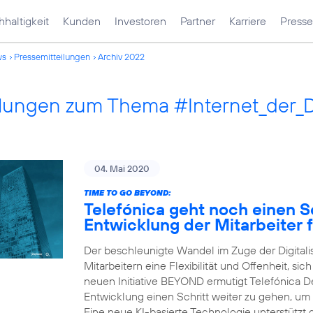
haltigkeit
Kunden
Investoren
Partner
Karriere
Presse
ws
Pressemitteilungen
Archiv 2022
ilungen zum Thema #Internet_der_
04. Mai 2020
TIME TO GO BEYOND:
Telefónica geht noch einen Sc
Entwicklung der Mitarbeiter f
Der beschleunigte Wandel im Zuge der Digital
Mitarbeitern eine Flexibilität und Offenheit, sic
neuen Initiative BEYOND ermutigt Telefónica Deu
Entwicklung einen Schritt weiter zu gehen, um
Eine neue KI-basierte Technologie unterstützt