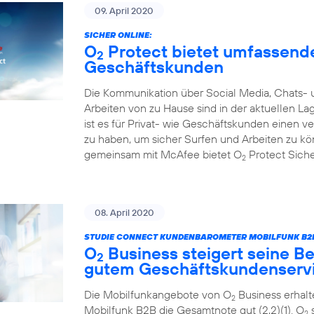
09. April 2020
SICHER ONLINE:
O
Protect bietet umfassende
2
Geschäftskunden
Die Kommunikation über Social Media, Chats- 
Arbeiten von zu Hause sind in der aktuellen L
ist es für Privat- wie Geschäftskunden einen 
zu haben, um sicher Surfen und Arbeiten zu k
gemeinsam mit McAfee bietet O
Protect Sicher
2
08. April 2020
STUDIE CONNECT KUNDENBAROMETER MOBILFUNK B2B
O
Business steigert seine Be
2
gutem Geschäftskundenserv
Die Mobilfunkangebote von O
Business erhal
2
Mobilfunk B2B die Gesamtnote gut (2,2)(1). O
s
2