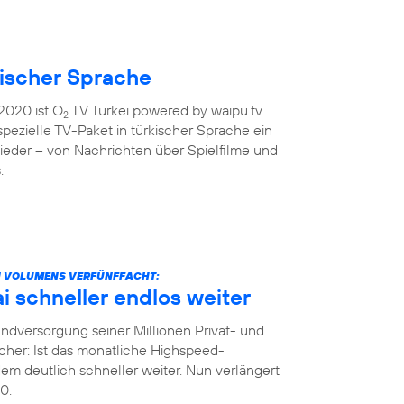
kischer Sprache
2020 ist O
TV Türkei powered by waipu.tv
2
 spezielle TV-Paket in türkischer Sprache ein
ieder – von Nachrichten über Spielfilme und
.
N VOLUMENS VERFÜNFFACHT:
 schneller endlos weiter
dversorgung seiner Millionen Privat- und
her: Ist das monatliche Highspeed-
m deutlich schneller weiter. Nun verlängert
0.