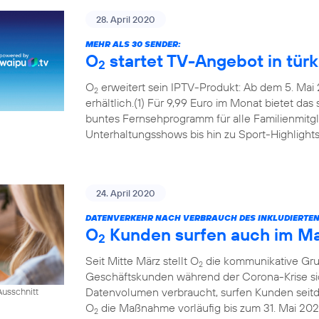
28. April 2020
MEHR ALS 30 SENDER:
O
startet TV-Angebot in tür
2
O
erweitert sein IPTV-Produkt: Ab dem 5. Mai 
2
erhältlich.(1) Für 9,99 Euro im Monat bietet das
buntes Fernsehprogramm für alle Familienmitgl
Unterhaltungsshows bis hin zu Sport-Highlights
24. April 2020
DATENVERKEHR NACH VERBRAUCH DES INKLUDIERTE
O
Kunden surfen auch im Mai
2
Seit Mitte März stellt O
die kommunikative Grun
2
Geschäftskunden während der Corona-Krise sic
Datenvolumen verbraucht, surfen Kunden seitde
usschnitt
O
die Maßnahme vorläufig bis zum 31. Mai 202
2