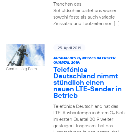
Tranchen des
Schuldscheindarlehens weisen
sowohl feste als auch variable
Zinssätze und Laufzeiten von […]
25. April 2019
AUSBAU DES O
NETZES IM ERSTEN
2
QUARTAL 2019:
Telefónica
Credits: Jörg Borm
Deutschland nimmt
stündlich einen
neuen LTE-Sender in
Betrieb
Telefónica Deutschland hat das
LTE-Ausbautempo in ihrem O
Netz
2
im ersten Quartal 2019 weiter
gesteigert. Insgesamt hat das