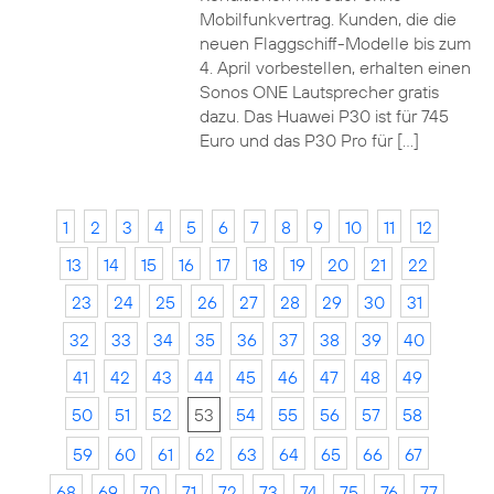
Mobilfunkvertrag. Kunden, die die
neuen Flaggschiff-Modelle bis zum
4. April vorbestellen, erhalten einen
Sonos ONE Lautsprecher gratis
dazu. Das Huawei P30 ist für 745
Euro und das P30 Pro für […]
1
2
3
4
5
6
7
8
9
10
11
12
13
14
15
16
17
18
19
20
21
22
23
24
25
26
27
28
29
30
31
32
33
34
35
36
37
38
39
40
41
42
43
44
45
46
47
48
49
50
51
52
53
54
55
56
57
58
59
60
61
62
63
64
65
66
67
68
69
70
71
72
73
74
75
76
77