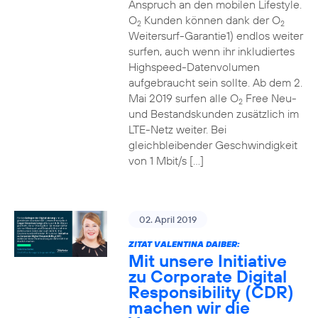
Anspruch an den mobilen Lifestyle.
O
Kunden können dank der O
2
2
Weitersurf-Garantie1) endlos weiter
surfen, auch wenn ihr inkludiertes
Highspeed-Datenvolumen
aufgebraucht sein sollte. Ab dem 2.
Mai 2019 surfen alle O
Free Neu-
2
und Bestandskunden zusätzlich im
LTE-Netz weiter. Bei
gleichbleibender Geschwindigkeit
von 1 Mbit/s […]
02. April 2019
ZITAT VALENTINA DAIBER:
Mit unsere Initiative
zu Corporate Digital
Responsibility (CDR)
machen wir die