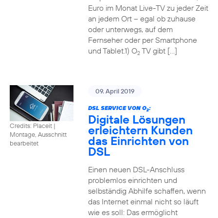
Euro im Monat Live-TV zu jeder Zeit
an jedem Ort – egal ob zuhause
oder unterwegs, auf dem
Fernseher oder per Smartphone
und Tablet.1) O
TV gibt […]
2
09. April 2019
DSL SERVICE VON O
:
2
Digitale Lösungen
Credits: Placeit
|
erleichtern Kunden
Montage, Ausschnitt
das Einrichten von
bearbeitet
DSL
Einen neuen DSL-Anschluss
problemlos einrichten und
selbständig Abhilfe schaffen, wenn
das Internet einmal nicht so läuft
wie es soll: Das ermöglicht