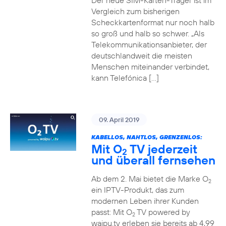
Der neue SIM-Karten-Träger ist im
Vergleich zum bisherigen
Scheckkartenformat nur noch halb
so groß und halb so schwer. „Als
Telekommunikationsanbieter, der
deutschlandweit die meisten
Menschen miteinander verbindet,
kann Telefónica […]
09. April 2019
KABELLOS, NAHTLOS, GRENZENLOS:
Mit O
TV jederzeit
2
und überall fernsehen
Ab dem 2. Mai bietet die Marke O
2
ein IPTV-Produkt, das zum
modernen Leben ihrer Kunden
passt: Mit O
TV powered by
2
waipu.tv erleben sie bereits ab 4,99