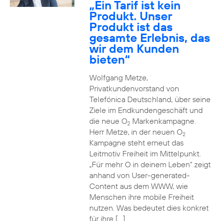
„Ein Tarif ist kein
Produkt. Unser
Produkt ist das
gesamte Erlebnis, das
wir dem Kunden
bieten“
Wolfgang Metze,
Privatkundenvorstand von
Telefónica Deutschland, über seine
Ziele im Endkundengeschäft und
die neue O
Markenkampagne.
2
Herr Metze, in der neuen O
2
Kampagne steht erneut das
Leitmotiv Freiheit im Mittelpunkt.
„Für mehr O in deinem Leben“ zeigt
anhand von User-generated-
Content aus dem WWW, wie
Menschen ihre mobile Freiheit
nutzen. Was bedeutet dies konkret
für ihre […]