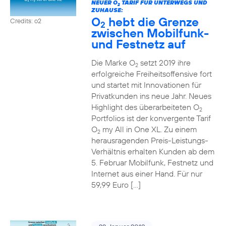
NEUER O
TARIF FÜR UNTERWEGS UND
2
ZUHAUSE:
O
hebt die Grenze
Credits: o2
2
zwischen Mobilfunk-
und Festnetz auf
Die Marke O
setzt 2019 ihre
2
erfolgreiche Freiheitsoffensive fort
und startet mit Innovationen für
Privatkunden ins neue Jahr. Neues
Highlight des überarbeiteten O
2
Portfolios ist der konvergente Tarif
O
my All in One XL. Zu einem
2
herausragenden Preis-Leistungs-
Verhältnis erhalten Kunden ab dem
5. Februar Mobilfunk, Festnetz und
Internet aus einer Hand. Für nur
59,99 Euro […]