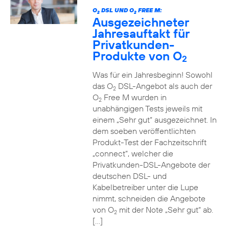
O
DSL UND O
FREE M:
2
2
Ausgezeichneter
Jahresauftakt für
Privatkunden-
Produkte von O
2
Was für ein Jahresbeginn! Sowohl
das O
DSL-Angebot als auch der
2
O
Free M wurden in
2
unabhängigen Tests jeweils mit
einem „Sehr gut“ ausgezeichnet. In
dem soeben veröffentlichten
Produkt-Test der Fachzeitschrift
„connect“, welcher die
Privatkunden-DSL-Angebote der
deutschen DSL- und
Kabelbetreiber unter die Lupe
nimmt, schneiden die Angebote
von O
mit der Note „Sehr gut“ ab.
2
[…]