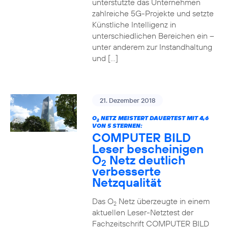
unterstützte das Unternehmen
zahlreiche 5G-Projekte und setzte
Künstliche Intelligenz in
unterschiedlichen Bereichen ein –
unter anderem zur Instandhaltung
und […]
21. Dezember 2018
O
NETZ MEISTERT DAUERTEST MIT 4,6
2
VON 5 STERNEN:
COMPUTER BILD
Leser bescheinigen
O
Netz deutlich
2
verbesserte
Netzqualität
Das O
Netz überzeugte in einem
2
aktuellen Leser-Netztest der
Fachzeitschrift COMPUTER BILD