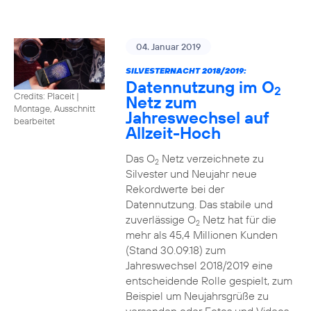
04. Januar 2019
SILVESTERNACHT 2018/2019:
Datennutzung im O
2
Credits: Placeit
|
Netz zum
Montage, Ausschnitt
Jahreswechsel auf
bearbeitet
Allzeit-Hoch
Das O
Netz verzeichnete zu
2
Silvester und Neujahr neue
Rekordwerte bei der
Datennutzung. Das stabile und
zuverlässige O
Netz hat für die
2
mehr als 45,4 Millionen Kunden
(Stand 30.09.18) zum
Jahreswechsel 2018/2019 eine
entscheidende Rolle gespielt, zum
Beispiel um Neujahrsgrüße zu