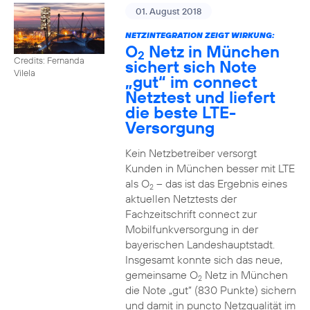
01. August 2018
NETZINTEGRATION ZEIGT WIRKUNG:
O
Netz in München
2
Credits: Fernanda
sichert sich Note
Vilela
„gut“ im connect
Netztest und liefert
die beste LTE-
Versorgung
Kein Netzbetreiber versorgt
Kunden in München besser mit LTE
als O
– das ist das Ergebnis eines
2
aktuellen Netztests der
Fachzeitschrift connect zur
Mobilfunkversorgung in der
bayerischen Landeshauptstadt.
Insgesamt konnte sich das neue,
gemeinsame O
Netz in München
2
die Note „gut“ (830 Punkte) sichern
und damit in puncto Netzqualität im