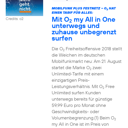
MOBILFUNK PLUS FESTNETZ – O
HAT
2
EINEN TARIF FÜR ALLES:
Mit O
my All in One
Credits: o2
2
unterwegs und
zuhause unbegrenzt
surfen
Die O
Freiheitsoffensive 2018 stellt
2
die Weichen im deutschen
Mobilfunkmarkt neu: Am 21. August
startet die Marke O
zwei
2
Unlimited-Tarife mit einem
einzigartigen Preis-
Leistungsverhältnis. Mit O
Free
2
Unlimited surfen Kunden
unterwegs bereits für günstige
59,99 Euro pro Monat ohne
Geschwindigkeits- oder
Volumenbegrenzung.(1) Beim O
2
my All in One ist im Preis von