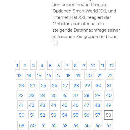
den beiden neuen Prepaid-
Optionen Smart World XXL und
Internet Flat XXL reagiert der
Mobilfunkanbieter auf die
steigende Datennachfrage seiner
ethnischen Zielgruppe und führt
[…]
1
2
3
4
5
6
7
8
9
10
11
12
13
14
15
16
17
18
19
20
21
22
23
24
25
26
27
28
29
30
31
32
33
34
35
36
37
38
39
40
41
42
43
44
45
46
47
48
49
50
51
52
53
54
55
56
57
58
59
60
61
62
63
64
65
66
67