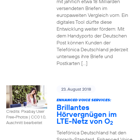
mit jährlich etwa 18 Milliarden
versendeten Briefen im
europaweiten Vergleich vorn. Ein
digitales Tool dürfte diese
Entwicklung weiter fördern: Mit
dem Handyporto der Deutschen
Post können Kunden der
Telefónica Deutschland jederzeit
unterwegs ihre Briefe und
Postkarten […]
23. August 2018
ENHANCED VOICE SERVICES:
Brillantes
Credits: Pixabay User
Hörvergnügen im
Free-Photos
|
CC0 1.0,
LTE-Netz von O
2
Auschnitt bearbeitet
Telefónica Deutschland hat den
Sprach-Standard „Enhanced Voice