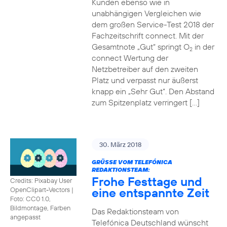
Kunden ebenso wie in
unabhängigen Vergleichen wie
dem großen Service-Test 2018 der
Fachzeitschrift connect. Mit der
Gesamtnote „Gut“ springt O
in der
2
connect Wertung der
Netzbetreiber auf den zweiten
Platz und verpasst nur äußerst
knapp ein „Sehr Gut“. Den Abstand
zum Spitzenplatz verringert […]
30. März 2018
GRÜSSE VOM TELEFÓNICA R
EDAKTIONSTEAM:
Frohe Festtage und
Credits: Pixabay User
eine entspannte Zeit
OpenClipart-Vectors
|
Foto: CC0 1.0,
Bildmontage, Farben
Das Redaktionsteam von
angepasst
Telefónica Deutschland wünscht