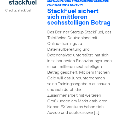
ERFOLGREICHE FINANZIERUNGSRUNDE
FÜR WAYRA-STARTUP:
StackFuel sichert
Credits: stackfuel
sich mittleren
sechsstelligen Betrag
Das Berliner Startup StackFuel, das
Telefónica Deutschland mit
Online-Trainings zu
Datenaufbereitung und
Datenanalyse unterstützt, hat sich
in seiner ersten Finanzierungsrunde
einen mittleren sechsstelligen
Betrag gesichert. Mit dem frischen
Geld will das Jungunternehmen
seine Trainingsangebote ausbauen
und sich durch die
Zusammenarbeit mit weiteren
Großkunden am Markt etablieren.
Neben FX Ventures haben sich
Adviqo und quofox sowie […]