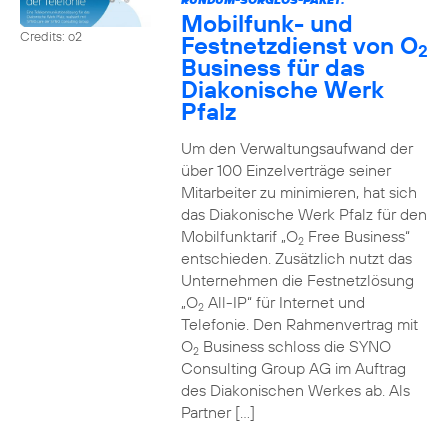
Mobilfunk- und
Credits: o2
Festnetzdienst von O
2
Business für das
Diakonische Werk
Pfalz
Um den Verwaltungsaufwand der
über 100 Einzelverträge seiner
Mitarbeiter zu minimieren, hat sich
das Diakonische Werk Pfalz für den
Mobilfunktarif „O
Free Business“
2
entschieden. Zusätzlich nutzt das
Unternehmen die Festnetzlösung
„O
All-IP“ für Internet und
2
Telefonie. Den Rahmenvertrag mit
O
Business schloss die SYNO
2
Consulting Group AG im Auftrag
des Diakonischen Werkes ab. Als
Partner […]