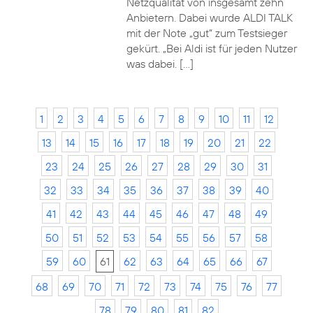
Netzqualität von insgesamt zehn
Anbietern. Dabei wurde ALDI TALK
mit der Note „gut“ zum Testsieger
gekürt. „Bei Aldi ist für jeden Nutzer
was dabei. […]
1
2
3
4
5
6
7
8
9
10
11
12
13
14
15
16
17
18
19
20
21
22
23
24
25
26
27
28
29
30
31
32
33
34
35
36
37
38
39
40
41
42
43
44
45
46
47
48
49
50
51
52
53
54
55
56
57
58
59
60
61
62
63
64
65
66
67
68
69
70
71
72
73
74
75
76
77
78
79
80
81
82