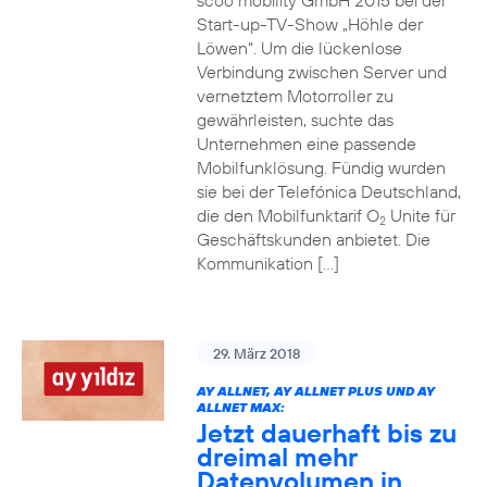
scoo mobility GmbH 2015 bei der
Start-up-TV-Show „Höhle der
Löwen“. Um die lückenlose
Verbindung zwischen Server und
vernetztem Motorroller zu
gewährleisten, suchte das
Unternehmen eine passende
Mobilfunklösung. Fündig wurden
sie bei der Telefónica Deutschland,
die den Mobilfunktarif O
Unite für
2
Geschäftskunden anbietet. Die
Kommunikation […]
29. März 2018
AY ALLNET, AY ALLNET PLUS UND AY
ALLNET MAX:
Jetzt dauerhaft bis zu
dreimal mehr
Datenvolumen in