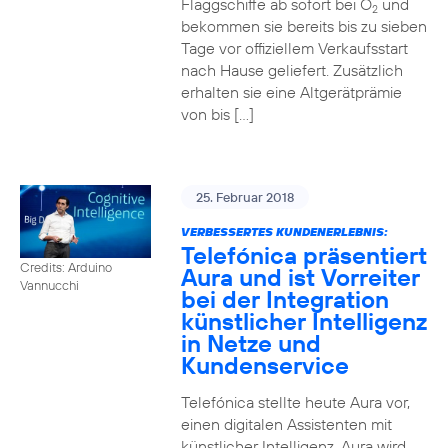
Flaggschiffe ab sofort bei O
und
2
bekommen sie bereits bis zu sieben
Tage vor offiziellem Verkaufsstart
nach Hause geliefert. Zusätzlich
erhalten sie eine Altgerätprämie
von bis […]
25. Februar 2018
VERBESSERTES KUNDENERLEBNIS:
Telefónica präsentiert
Credits: Arduino
Aura und ist Vorreiter
Vannucchi
bei der Integration
künstlicher Intelligenz
in Netze und
Kundenservice
Telefónica stellte heute Aura vor,
einen digitalen Assistenten mit
künstlicher Intelligenz. Aura wird