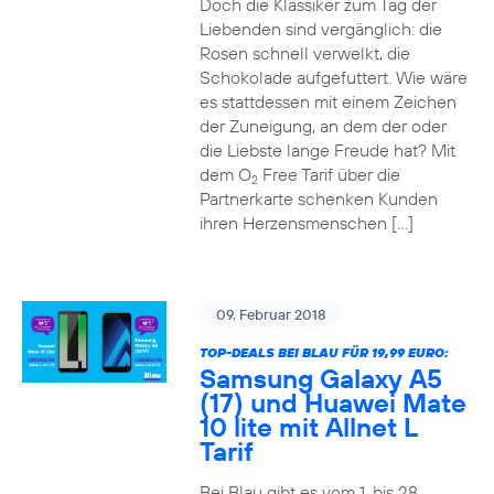
Doch die Klassiker zum Tag der
Liebenden sind vergänglich: die
Rosen schnell verwelkt, die
Schokolade aufgefuttert. Wie wäre
es stattdessen mit einem Zeichen
der Zuneigung, an dem der oder
die Liebste lange Freude hat? Mit
dem O
Free Tarif über die
2
Partnerkarte schenken Kunden
ihren Herzensmenschen […]
09. Februar 2018
TOP-DEALS BEI BLAU FÜR 19,99 EURO:
Samsung Galaxy A5
(17) und Huawei Mate
10 lite mit Allnet L
Tarif
Bei Blau gibt es vom 1. bis 28.