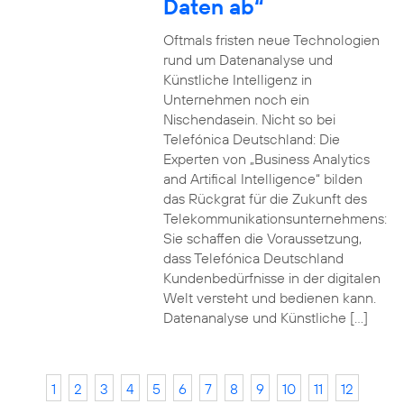
Daten ab“
Oftmals fristen neue Technologien
rund um Datenanalyse und
Künstliche Intelligenz in
Unternehmen noch ein
Nischendasein. Nicht so bei
Telefónica Deutschland: Die
Experten von „Business Analytics
and Artifical Intelligence“ bilden
das Rückgrat für die Zukunft des
Telekommunikationsunternehmens:
Sie schaffen die Voraussetzung,
dass Telefónica Deutschland
Kundenbedürfnisse in der digitalen
Welt versteht und bedienen kann.
Datenanalyse und Künstliche […]
1
2
3
4
5
6
7
8
9
10
11
12