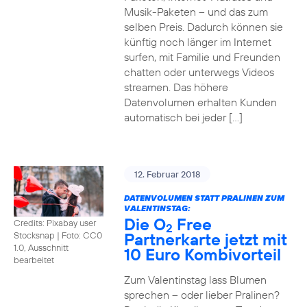
Musik-Paketen – und das zum
selben Preis. Dadurch können sie
künftig noch länger im Internet
surfen, mit Familie und Freunden
chatten oder unterwegs Videos
streamen. Das höhere
Datenvolumen erhalten Kunden
automatisch bei jeder […]
12. Februar 2018
DATENVOLUMEN STATT PRALINEN ZUM
VALENTINSTAG:
Die O
Free
Credits: Pixabay user
2
Partnerkarte jetzt mit
Stocksnap
|
Foto: CC0
1.0, Ausschnitt
10 Euro Kombivorteil
bearbeitet
Zum Valentinstag lass Blumen
sprechen – oder lieber Pralinen?