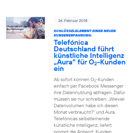
26. Februar 2018
SCHLÜSSELELEMENT EINER NEUEN
KUNDENERFAHRUNG:
Telefónica
Deutschland führt
künstliche Intelligenz
„Aura“ für O
-Kunden
2
ein
Ab sofort können O
-Kunden
2
einfach per Facebook Messenger
ihre Datennutzung abfragen. Dafür
müssen sie nur schreiben: „Wieviel
Datenvolumen habe ich diesen
Monat verbraucht?“ und Aura,
Telefónicas selbstlernende
künstliche Intelligenz, liefert
prompt die Antwort. Kunden