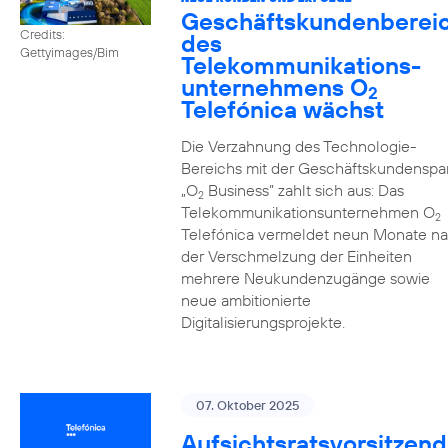
Geschäftskundenberei
Credits:
des
Gettyimages/Bim
Telekommunikations­
unternehmens O
2
Telefónica wächst
Die Verzahnung des Technologie-
Bereichs mit der Geschäftskundenspa
„O
Business” zahlt sich aus: Das
2
Telekommunikationsunternehmen O
2
Telefónica vermeldet neun Monate n
der Verschmelzung der Einheiten
mehrere Neukundenzugänge sowie
neue ambitionierte
Digitalisierungsprojekte.
07. Oktober 2025
Aufsichtsratsvorsitzend