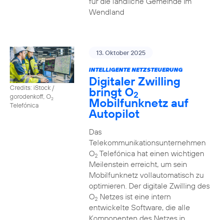
für die ländliche Gemeinde im
Wendland
13. Oktober 2025
INTELLIGENTE NETZSTEUERUNG
Digitaler Zwilling
Credits: iStock /
bringt O
2
gorodenkoff, O
Mobilfunknetz auf
2
Telefónica
Autopilot
Das
Telekommunikationsunternehmen
O
Telefónica hat einen wichtigen
2
Meilenstein erreicht, um sein
Mobilfunknetz vollautomatisch zu
optimieren. Der digitale Zwilling des
O
Netzes ist eine intern
2
entwickelte Software, die alle
Komponenten des Netzes in