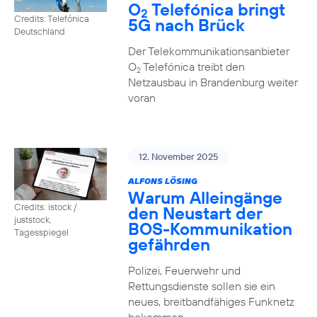
O
Telefónica bringt
2
Credits: Telefónica
5G nach Brück
Deutschland
Der Telekommunikationsanbieter
O
Telefónica treibt den
2
Netzausbau in Brandenburg weiter
voran
12. November 2025
ALFONS LÖSING
Warum Alleingänge
Credits: istock /
den Neustart der
juststock,
BOS-Kommunikation
Tagesspiegel
gefährden
Polizei, Feuerwehr und
Rettungsdienste sollen sie ein
neues, breitbandfähiges Funknetz