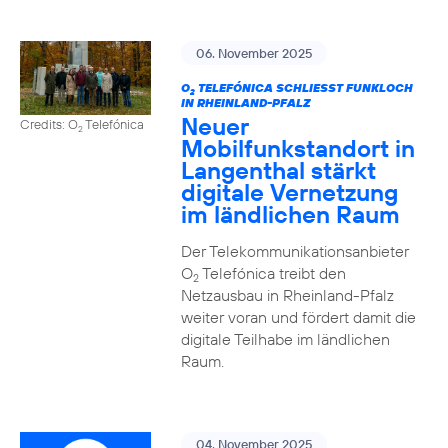
06. November 2025
O
TELEFÓNICA SCHLIESST FUNKLOCH I
2
N RHEINLAND-PFALZ
Neuer
Credits: O
Telefónica
2
Mobilfunkstandort in
Langenthal stärkt
digitale Vernetzung
im ländlichen Raum
Der Telekommunikationsanbieter
O
Telefónica treibt den
2
Netzausbau in Rheinland-Pfalz
weiter voran und fördert damit die
digitale Teilhabe im ländlichen
Raum.
04. November 2025