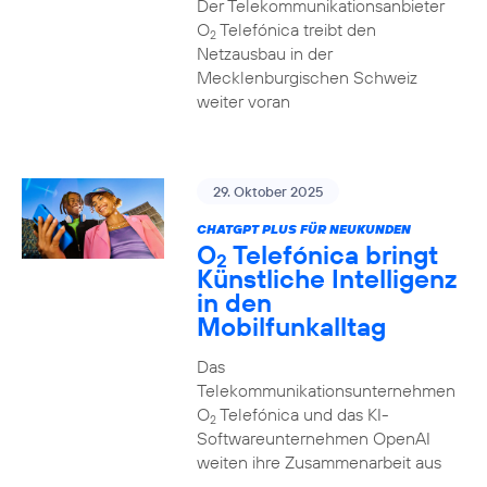
Der Telekommunikationsanbieter
O
Telefónica treibt den
2
Netzausbau in der
Mecklenburgischen Schweiz
weiter voran
29. Oktober 2025
CHATGPT PLUS FÜR NEUKUNDEN
O
Telefónica bringt
2
Künstliche Intelligenz
in den
Mobilfunkalltag
Das
Telekommunikationsunternehmen
O
Telefónica und das KI-
2
Softwareunternehmen OpenAI
weiten ihre Zusammenarbeit aus