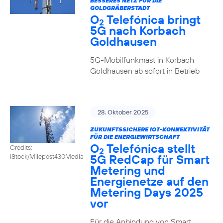
BESSERES NETZ FÜR DIE
GOLDGRÄBERSTADT
O
Telefónica bringt
2
5G nach Korbach
Goldhausen
5G-Mobilfunkmast in Korbach
Goldhausen ab sofort in Betrieb
28. Oktober 2025
ZUKUNFTSSICHERE IOT-KONNEKTIVITÄT
FÜR DIE ENERGIEWIRTSCHAFT
O
Telefónica stellt
Credits:
2
5G RedCap für Smart
iStock/Milepost430Media
Metering und
Energienetze auf den
Metering Days 2025
vor
Für die Anbindung von Smart