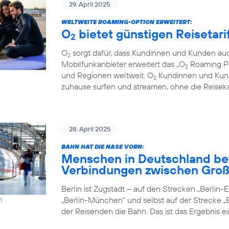
29. April 2025
WELTWEITE ROAMING-OPTION ERWEITERT:
O
bietet günstigen Reisetari
2
O
sorgt dafür, dass Kundinnen und Kunden auc
2
Mobilfunkanbieter erweitert das „O
Roaming Pl
2
und Regionen weltweit. O
Kundinnen und Kund
2
zuhause surfen und streamen, ohne die Reiseka
28. April 2025
BAHN HAT DIE NASE VORN:
Menschen in Deutschland be
Verbindungen zwischen Groß
Berlin ist Zugstadt – auf den Strecken „Berlin-Es
„Berlin-München” und selbst auf der Strecke „B
h
der Reisenden die Bahn. Das ist das Ergebnis e