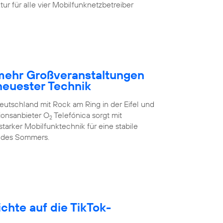
ur für alle vier Mobilfunknetzbetreiber
 mehr Großveranstaltungen
neuester Technik
eutschland mit Rock am Ring in der Eifel und
ionsanbieter O
Telefónica sorgt mit
2
arker Mobilfunktechnik für eine stabile
 des Sommers.
hte auf die TikTok-