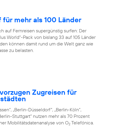
f für mehr als 100 Länder
h auf Fernreisen supergünstig surfen: Der
us World“-Pack von bislang 33 auf 105 Länder
en können damit rund um die Welt ganz wie
sse zu belasten.
vorzugen Zugreisen für
städten
sen”, „Berlin-Düsseldorf”, „Berlin-Köln”,
erlin-Stuttgart“ nutzen mehr als 70 Prozent
iner Mobilitätsdatenanalyse von O
Telefónica.
2