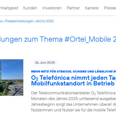
haltigkeit
Kunden
Investoren
Partner
Karriere
Presse
ws
Pressemitteilungen
Archiv 2022
ilungen zum Thema #Ortel_Mobile 
26. Juni 2025
MEHR NETZ FÜR STRASSE, SCHIENE UND LÄNDLICHE R
O
Telefónica nimmt jeden Ta
2
Mobilfunkstandort in Betrieb
Der Telekommunikationsanbieter O
Telefónica
2
Monaten des Jahres 2025 umfassend ausgebau
Jahresbeginn sorgt das Unternehmen überall d
Nutzerinnen und Nutzer sie für die mobile Tel