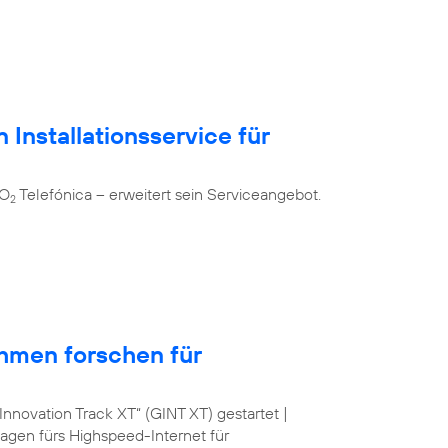
 Installationsservice für
 O
Telefónica – erweitert sein Serviceangebot.
2
hmen forschen für
nnovation Track XT“ (GINT XT) gestartet |
lagen fürs Highspeed-Internet für