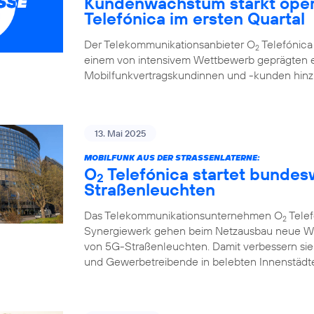
Kundenwachstum stärkt oper
Telefónica im ersten Quartal
Der Telekommunikationsanbieter O
Telefónica 
2
einem von intensivem Wettbewerb geprägten e
Mobilfunkvertragskundinnen und -kunden hi
13. Mai 2025
MOBILFUNK AUS DER STRASSENLATERNE:
O
Telefónica startet bunde
2
Straßenleuchten
Das Telekommunikationsunternehmen O
Telef
2
Synergiewerk gehen beim Netzausbau neue W
von 5G-Straßenleuchten. Damit verbessern sie
und Gewerbetreibende in belebten Innenstädte