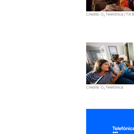
Credits: O
Telefónica / Till
2
Credits: O
Telefónica
2