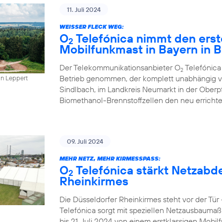
11. Juli 2024
WEISSER FLECK WEG:
O
Telefónica nimmt den erst
2
Mobilfunkmast in Bayern in B
Der Telekommunikationsanbieter O
Telefónica
2
Betrieb genommen, der komplett unabhängig vo
in Leppert
Sindlbach, im Landkreis Neumarkt in der Oberp
Biomethanol-Brennstoffzellen den neu errichte
09. Juli 2024
MEHR NETZ, MEHR KIRMESSPASS:
O
Telefónica stärkt Netzabd
2
Rheinkirmes
Die Düsseldorfer Rheinkirmes steht vor der Tü
Telefónica sorgt mit speziellen Netzausbaumaß
bis 21. Juli 2024 von einem erstklassigen Mobilf