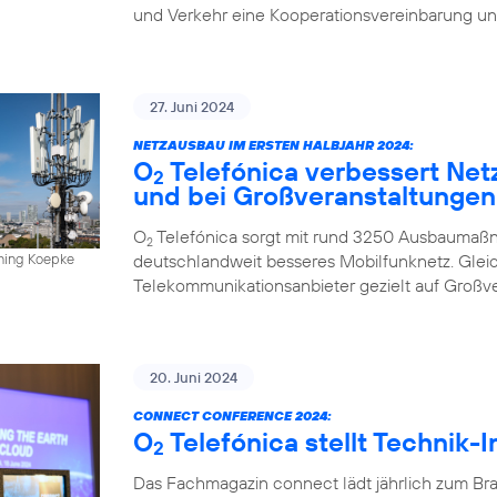
und Verkehr eine Kooperationsvereinbarung un
27. Juni 2024
NETZAUSBAU IM ERSTEN HALBJAHR 2024:
O
Telefónica verbessert Net
2
und bei Großveranstaltungen
O
Telefónica sorgt mit rund 3250 Ausbaumaßn
2
deutschlandweit besseres Mobilfunknetz. Gleich
nning Koepke
Telekommunikationsanbieter gezielt auf Großv
20. Juni 2024
CONNECT CONFERENCE 2024:
O
Telefónica stellt Technik-
2
Das Fachmagazin connect lädt jährlich zum Br