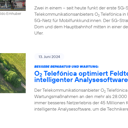
Zwei in einem – seit heute funkt der erste 5
Telekommunikationsanbieters O
Telefónica in K
 Udo Ernhuber
2
5G-Netz für Mobilfunkkund:innen. Der 5G-Str
Dom und dem Hauptbahnhof mitten in einer d
Ufer.
13. Juni 2024
BESSERE REPARATUR UND WARTUNG:
O
Telefónica optimiert Feldt
2
intelligenter Analysesoftware
Der Telekommunikationsanbieter O
Telefónica
2
Wartungsmaßnahmen an den mehr als 28.000 Mo
immer besseres Netzerlebnis der 45 Millionen
intelligente Analysesoftware, um die Technikere