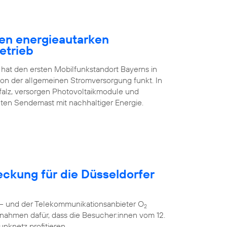
en energieautarken
etrieb
 hat den ersten Mobilfunkstandort Bayerns in
n der allgemeinen Stromversorgung funkt. In
falz, versorgen Photovoltaikmodule und
ten Sendemast mit nachhaltiger Energie.
eckung für die Düsseldorfer
r – und der Telekommunikationsanbieter O
2
nahmen dafür, dass die Besucher:innen vom 12.
unknetz profitieren.