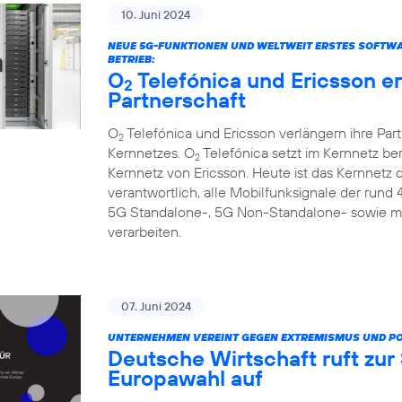
10. Juni 2024
NEUE 5G-FUNKTIONEN UND WELTWEIT ERSTES SOFTW
BETRIEB:
O
Telefónica und Ericsson e
2
Partnerschaft
O
Telefónica und Ericsson verlängern ihre Par
2
Kernnetzes. O
Telefónica setzt im Kernnetz be
2
Kernnetz von Ericsson. Heute ist das Kernnetz
verantwortlich, alle Mobilfunksignale der rund
5G Standalone-, 5G Non-Standalone- sowie m
verarbeiten.
07. Juni 2024
UNTERNEHMEN VEREINT GEGEN EXTREMISMUS UND P
Deutsche Wirtschaft ruft zu
Europawahl auf