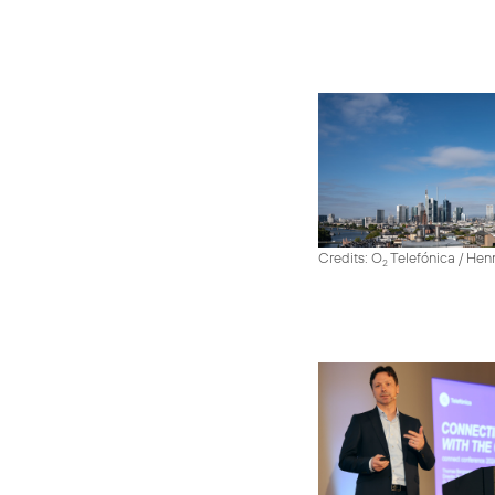
Credits: O
Telefónica / He
2