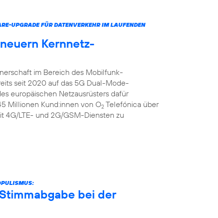
ARE-UPGRADE FÜR DATENVERKEHR IM LAUFENDEN
rneuern Kernnetz-
tnerschaft im Bereich des Mobilfunk-
reits seit 2020 auf das 5G Dual-Mode-
 des europäischen Netzausrüsters dafür
 45 Millionen Kund:innen von O
Telefónica über
2
it 4G/LTE- und 2G/GSM-Diensten zu
OPULISMUS:
r Stimmabgabe bei der