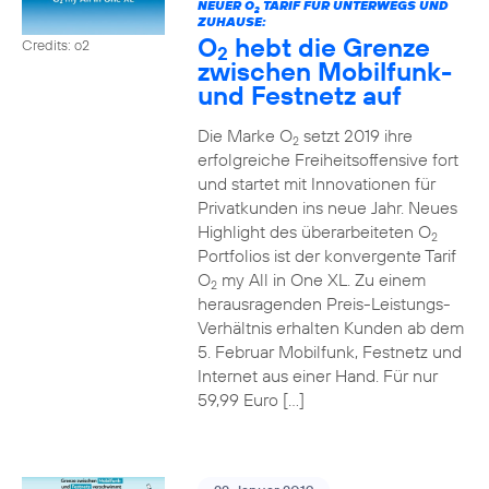
NEUER O
TARIF FÜR UNTERWEGS UND
2
ZUHAUSE:
O
hebt die Grenze
Credits: o2
2
zwischen Mobilfunk-
und Festnetz auf
Die Marke O
setzt 2019 ihre
2
erfolgreiche Freiheitsoffensive fort
und startet mit Innovationen für
Privatkunden ins neue Jahr. Neues
Highlight des überarbeiteten O
2
Portfolios ist der konvergente Tarif
O
my All in One XL. Zu einem
2
herausragenden Preis-Leistungs-
Verhältnis erhalten Kunden ab dem
5. Februar Mobilfunk, Festnetz und
Internet aus einer Hand. Für nur
59,99 Euro […]