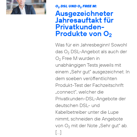
O
DSL UND O
FREE M:
2
2
Ausgezeichneter
Jahresauftakt für
Privatkunden-
Produkte von O
2
Was für ein Jahresbeginn! Sowohl
das O
DSL-Angebot als auch der
2
O
Free M wurden in
2
unabhängigen Tests jeweils mit
einem „Sehr gut“ ausgezeichnet. In
dem soeben veröffentlichten
Produkt-Test der Fachzeitschrift
„connect“, welcher die
Privatkunden-DSL-Angebote der
deutschen DSL- und
Kabelbetreiber unter die Lupe
nimmt, schneiden die Angebote
von O
mit der Note „Sehr gut“ ab.
2
[…]