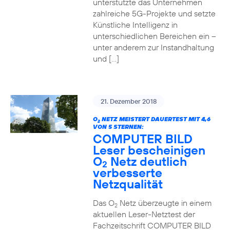
unterstützte das Unternehmen
zahlreiche 5G-Projekte und setzte
Künstliche Intelligenz in
unterschiedlichen Bereichen ein –
unter anderem zur Instandhaltung
und […]
21. Dezember 2018
O
NETZ MEISTERT DAUERTEST MIT 4,6
2
VON 5 STERNEN:
COMPUTER BILD
Leser bescheinigen
O
Netz deutlich
2
verbesserte
Netzqualität
Das O
Netz überzeugte in einem
2
aktuellen Leser-Netztest der
Fachzeitschrift COMPUTER BILD