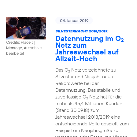
04. Januar 2019
SILVESTERNACHT 2018/2019:
Datennutzung im O
2
Credits: Placeit
|
Netz zum
Montage, Ausschnitt
Jahreswechsel auf
bearbeitet
Allzeit-Hoch
Das O
Netz verzeichnete zu
2
Silvester und Neujahr neue
Rekordwerte bei der
Datennutzung. Das stabile und
zuverlässige O
Netz hat für die
2
mehr als 45,4 Millionen Kunden
(Stand 30.09.18) zum
Jahreswechsel 2018/2019 eine
entscheidende Rolle gespielt, zum
Beispiel um Neujahrsgrüße zu