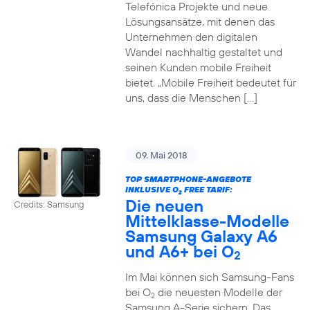
Telefónica Projekte und neue
Lösungsansätze, mit denen das
Unternehmen den digitalen
Wandel nachhaltig gestaltet und
seinen Kunden mobile Freiheit
bietet. „Mobile Freiheit bedeutet für
uns, dass die Menschen […]
09. Mai 2018
TOP SMARTPHONE-ANGEBOTE
INKLUSIVE O
FREE TARIF:
2
Die neuen
Credits: Samsung
Mittelklasse-Modelle
Samsung Galaxy A6
und A6+ bei O
2
Im Mai können sich Samsung-Fans
bei O
die neuesten Modelle der
2
Samsung A-Serie sichern. Das