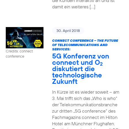
die Kunden interaktiv an und ist
damit ein weiteres […]
30. April 2018
CONNECT CONFERENCE – THE FUTURE
OF TELECOMMUNICATIONS AND
SERVICES:
Credits: connect
5G Konferenz von
conference
connect und O
2
diskutiert die
technologische
Zukunft
In Kürze ist es wieder soweit – am
3. Mai trifft sich das „Who is who“
der Telekommunikationsbranche
zur dritten „5G conference“ des
Fachmagazins connect im Hilton
Hotel am Münchner Flughafen.