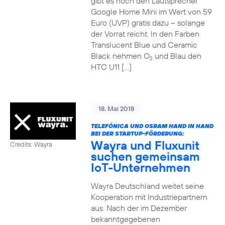
gibt es noch den Lautsprecher
Google Home Mini im Wert von 59
Euro (UVP) gratis dazu – solange
der Vorrat reicht. In den Farben
Translucent Blue und Ceramic
Black nehmen O
und Blau den
2
HTC U11 […]
18. Mai 2018
TELEFÓNICA UND OSRAM HAND IN HAND
BEI DER STARTUP-FÖRDERUNG:
Wayra und Fluxunit
Credits: Wayra
suchen gemeinsam
IoT-Unternehmen
Wayra Deutschland weitet seine
Kooperation mit Industriepartnern
aus. Nach der im Dezember
bekanntgegebenen