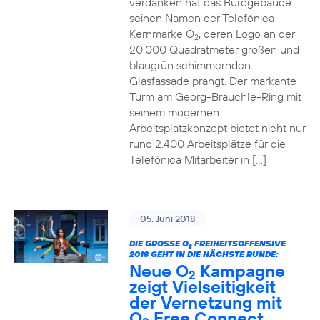
verdanken hat das Bürogebäude
seinen Namen der Telefónica
Kernmarke O
, deren Logo an der
2
20.000 Quadratmeter großen und
blaugrün schimmernden
Glasfassade prangt. Der markante
Turm am Georg-Brauchle-Ring mit
seinem modernen
Arbeitsplatzkonzept bietet nicht nur
rund 2.400 Arbeitsplätze für die
Telefónica Mitarbeiter in […]
05. Juni 2018
DIE GROSSE O
FREIHEITSOFFENSIVE
2
2018 GEHT IN DIE NÄCHSTE RUNDE:
Neue O
Kampagne
2
zeigt Vielseitigkeit
der Vernetzung mit
O
Free Connect