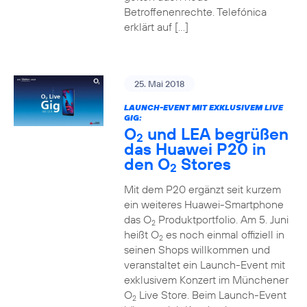
Betroffenenrechte. Telefónica
erklärt auf […]
25. Mai 2018
LAUNCH-EVENT MIT EXKLUSIVEM LIVE
GIG:
O
und LEA begrüßen
2
das Huawei P20 in
den O
Stores
2
Mit dem P20 ergänzt seit kurzem
ein weiteres Huawei-Smartphone
das O
Produktportfolio. Am 5. Juni
2
heißt O
es noch einmal offiziell in
2
seinen Shops willkommen und
veranstaltet ein Launch-Event mit
exklusivem Konzert im Münchener
O
Live Store. Beim Launch-Event
2