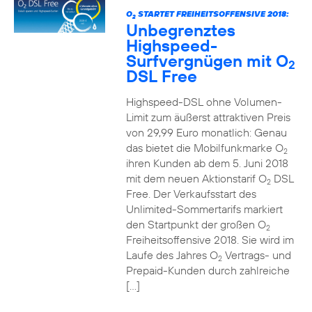
O
STARTET FREIHEITSOFFENSIVE 2018:
2
Unbegrenztes
Highspeed-
Surfvergnügen mit O
2
DSL Free
Highspeed-DSL ohne Volumen-
Limit zum äußerst attraktiven Preis
von 29,99 Euro monatlich: Genau
das bietet die Mobilfunkmarke O
2
ihren Kunden ab dem 5. Juni 2018
mit dem neuen Aktionstarif O
DSL
2
Free. Der Verkaufsstart des
Unlimited-Sommertarifs markiert
den Startpunkt der großen O
2
Freiheitsoffensive 2018. Sie wird im
Laufe des Jahres O
Vertrags- und
2
Prepaid-Kunden durch zahlreiche
[…]