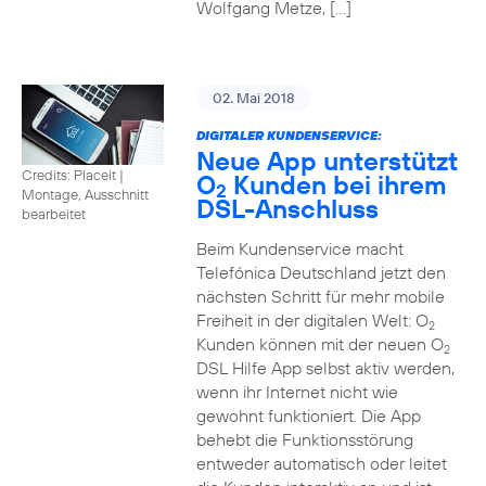
Wolfgang Metze, […]
02. Mai 2018
DIGITALER KUNDENSERVICE:
Neue App unterstützt
Credits: Placeit
|
O
Kunden bei ihrem
2
Montage, Ausschnitt
DSL-Anschluss
bearbeitet
Beim Kundenservice macht
Telefónica Deutschland jetzt den
nächsten Schritt für mehr mobile
Freiheit in der digitalen Welt: O
2
Kunden können mit der neuen O
2
DSL Hilfe App selbst aktiv werden,
wenn ihr Internet nicht wie
gewohnt funktioniert. Die App
behebt die Funktionsstörung
entweder automatisch oder leitet