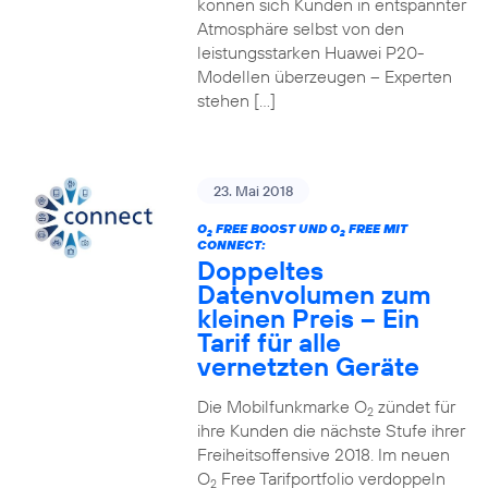
können sich Kunden in entspannter
Atmosphäre selbst von den
leistungsstarken Huawei P20-
Modellen überzeugen – Experten
stehen […]
23. Mai 2018
O
FREE BOOST UND O
FREE MIT
2
2
CONNECT:
Doppeltes
Datenvolumen zum
kleinen Preis – Ein
Tarif für alle
vernetzten Geräte
Die Mobilfunkmarke O
zündet für
2
ihre Kunden die nächste Stufe ihrer
Freiheitsoffensive 2018. Im neuen
O
Free Tarifportfolio verdoppeln
2