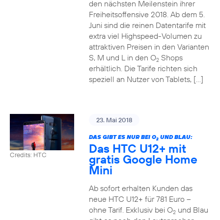
den nächsten Meilenstein ihrer
Freiheitsoffensive 2018. Ab dem 5.
Juni sind die reinen Datentarife mit
extra viel Highspeed-Volumen zu
attraktiven Preisen in den Varianten
S, M und L in den O
Shops
2
erhältlich. Die Tarife richten sich
speziell an Nutzer von Tablets, […]
23. Mai 2018
DAS GIBT ES NUR BEI O
UND BLAU:
2
Das HTC U12+ mit
Credits: HTC
gratis Google Home
Mini
Ab sofort erhalten Kunden das
neue HTC U12+ für 781 Euro –
ohne Tarif. Exklusiv bei O
und Blau
2