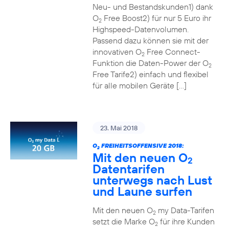
Neu- und Bestandskunden1) dank
O
Free Boost2) für nur 5 Euro ihr
2
Highspeed-Datenvolumen.
Passend dazu können sie mit der
innovativen O
Free Connect-
2
Funktion die Daten-Power der O
2
Free Tarife2) einfach und flexibel
für alle mobilen Geräte […]
23. Mai 2018
O
FREIHEITSOFFENSIVE 2018:
2
Mit den neuen O
2
Datentarifen
unterwegs nach Lust
und Laune surfen
Mit den neuen O
my Data-Tarifen
2
setzt die Marke O
für ihre Kunden
2