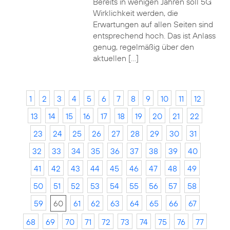
Bereits in wenigen Jahren soll 5G
Wirklichkeit werden, die
Erwartungen auf allen Seiten sind
entsprechend hoch. Das ist Anlass
genug, regelmäßig über den
aktuellen […]
1
2
3
4
5
6
7
8
9
10
11
12
13
14
15
16
17
18
19
20
21
22
23
24
25
26
27
28
29
30
31
32
33
34
35
36
37
38
39
40
41
42
43
44
45
46
47
48
49
50
51
52
53
54
55
56
57
58
59
60
61
62
63
64
65
66
67
68
69
70
71
72
73
74
75
76
77