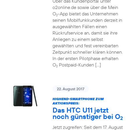
Über das Kundenportal unter
o2online.de sowie über die Mein
O
-App bietet das Unternehmen
2
seinen Mobilfunkkunden derzeit in
ausgewählten Fällen einen
Rückrufservice an, damit sie ihre
Anliegen zu einem selbst
gewählten und fest vereinbarten
Zeitpunkt schneller klären können.
In der ersten Pilotphase erhalten
O
Postpaid-Kunden […]
2
22. August 2017
HIGHEND-SMARTPHONE ZUM
AKTIONSPREIS:
Das HTC U11 jetzt
noch günstiger bei O
2
Jetzt zugreifen: Seit dem 17. August