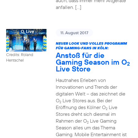
auch, dass immer mehr Altgeräte
anfallen. […]
11. August 2017
NEUER LOOK UND VOLLES PROGRAMM
FÜR GAMING-FANS IN KÖLN:
Anstoß für die
Credits: Roland
Gaming Season im O
Hentschel
2
Live Store
Hautnahes Erleben von
Innovationen und Trends der
digitalen Welt – das zeichnet die
O
Live Stores aus. Bei der
2
Eröffnung des Kölner O
Live
2
Stores dreht sich diesmal im
Rahmen der O
Live Gaming
2
Season alles um das Thema
Gaming. Mobile Entertainment ist