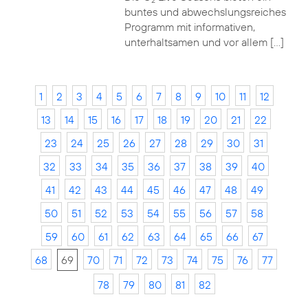
2
buntes und abwechslungsreiches
Programm mit informativen,
unterhaltsamen und vor allem […]
1
2
3
4
5
6
7
8
9
10
11
12
13
14
15
16
17
18
19
20
21
22
23
24
25
26
27
28
29
30
31
32
33
34
35
36
37
38
39
40
41
42
43
44
45
46
47
48
49
50
51
52
53
54
55
56
57
58
59
60
61
62
63
64
65
66
67
68
69
70
71
72
73
74
75
76
77
78
79
80
81
82