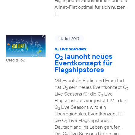
Highspeed-Datenvolumen und die
Allnet-Flat optimal für sich nutzen.
[…]
14. Juli 2017
O
LIVE SEASONS:
2
O
launcht neues
2
Credits: o2
Eventkonzept für
Flagshipstores
Mit Events in Berlin und Frankfurt
hat O
sein neues Eventkonzept O
2
2
Live Seasons für die O
Live
2
Flagshipstores vorgestellt. Mit den
O
Live Seasons wird ein
2
überregionales, Eventkonzept für
die O
Live Flagshipstores in
2
Deutschland ins Leben gerufen.
Die O
Live Seasons bieten ein