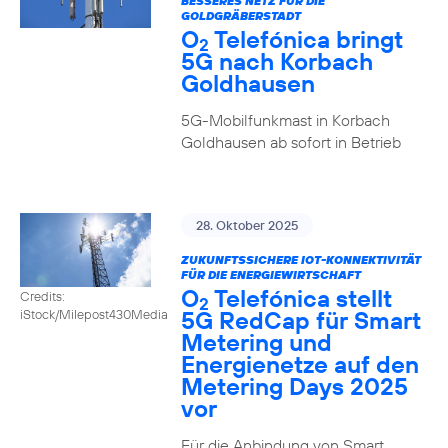
BESSERES NETZ FÜR DIE
GOLDGRÄBERSTADT
O
Telefónica bringt
2
5G nach Korbach
Goldhausen
5G-Mobilfunkmast in Korbach
Goldhausen ab sofort in Betrieb
28. Oktober 2025
ZUKUNFTSSICHERE IOT-KONNEKTIVITÄT
FÜR DIE ENERGIEWIRTSCHAFT
O
Telefónica stellt
Credits:
2
5G RedCap für Smart
iStock/Milepost430Media
Metering und
Energienetze auf den
Metering Days 2025
vor
Für die Anbindung von Smart