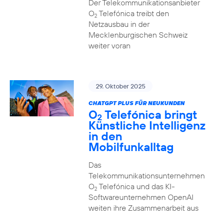
Der Telekommunikationsanbieter
O
Telefónica treibt den
2
Netzausbau in der
Mecklenburgischen Schweiz
weiter voran
29. Oktober 2025
CHATGPT PLUS FÜR NEUKUNDEN
O
Telefónica bringt
2
Künstliche Intelligenz
in den
Mobilfunkalltag
Das
Telekommunikationsunternehmen
O
Telefónica und das KI-
2
Softwareunternehmen OpenAI
weiten ihre Zusammenarbeit aus