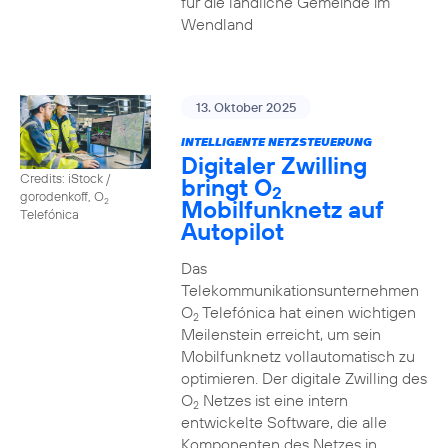
für die ländliche Gemeinde im
Wendland
13. Oktober 2025
INTELLIGENTE NETZSTEUERUNG
Digitaler Zwilling
Credits: iStock /
bringt O
2
gorodenkoff, O
Mobilfunknetz auf
2
Telefónica
Autopilot
Das
Telekommunikationsunternehmen
O
Telefónica hat einen wichtigen
2
Meilenstein erreicht, um sein
Mobilfunknetz vollautomatisch zu
optimieren. Der digitale Zwilling des
O
Netzes ist eine intern
2
entwickelte Software, die alle
Komponenten des Netzes in