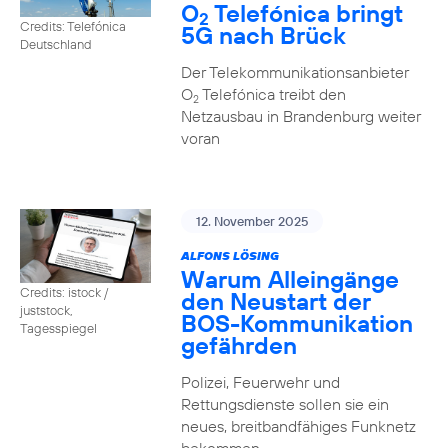
O
Telefónica bringt
2
Credits: Telefónica
5G nach Brück
Deutschland
Der Telekommunikationsanbieter
O
Telefónica treibt den
2
Netzausbau in Brandenburg weiter
voran
12. November 2025
ALFONS LÖSING
Warum Alleingänge
Credits: istock /
den Neustart der
juststock,
BOS-Kommunikation
Tagesspiegel
gefährden
Polizei, Feuerwehr und
Rettungsdienste sollen sie ein
neues, breitbandfähiges Funknetz