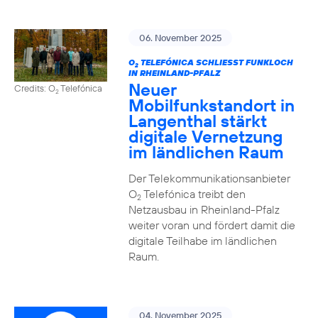
06. November 2025
O
TELEFÓNICA SCHLIESST FUNKLOCH I
2
N RHEINLAND-PFALZ
Neuer
Credits: O
Telefónica
2
Mobilfunkstandort in
Langenthal stärkt
digitale Vernetzung
im ländlichen Raum
Der Telekommunikationsanbieter
O
Telefónica treibt den
2
Netzausbau in Rheinland-Pfalz
weiter voran und fördert damit die
digitale Teilhabe im ländlichen
Raum.
04. November 2025