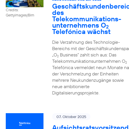
Geschäftskundenberei
Credits:
des
Gettyimages/Bim
Telekommunikations­
unternehmens O
2
Telefónica wächst
Die Verzahnung des Technologie-
Bereichs mit der Geschäftskundenspa
„O
Business” zahlt sich aus: Das
2
Telekommunikationsunternehmen O
2
Telefónica vermeldet neun Monate n
der Verschmelzung der Einheiten
mehrere Neukundenzugänge sowie
neue ambitionierte
Digitalisierungsprojekte.
07. Oktober 2025
Aufsichtsratsvorsitzend