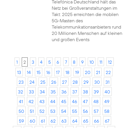
Telefónica Deutschland hält das
Netz bei Großveranstaltungen im
Takt: 2025 erreichten die mobilen
5G-Masten des
Telekommunikationsanbieters rund
20 Millionen Menschen auf kleinen
und großen Events
1
2
3
4
5
6
7
8
9
10
11
12
13
14
15
16
17
18
19
20
21
22
23
24
25
26
27
28
29
30
31
32
33
34
35
36
37
38
39
40
41
42
43
44
45
46
47
48
49
50
51
52
53
54
55
56
57
58
59
60
61
62
63
64
65
66
67