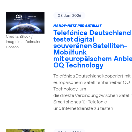
08. Juni 2026
HANDY-NETZ PER SATELLIT
Telefónica Deutschland
Credits: iStock /
testet digital
imaginima, Delmaine
souveränen Satelliten-
Donson
Mobilfunk
mit europäischem Anbie
OQ Technology
Telefónica Deutschland kooperiert mit
europäischem Satellitenbetreiber OQ
Technology, um
die direkte Verbindung zwischen Satell
Smartphones für Telefonie
und Internetdienste zu testen