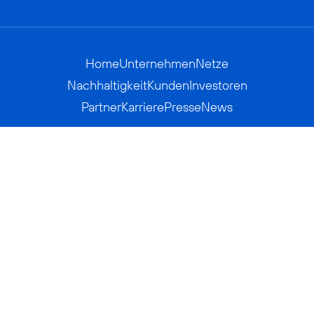
Home
Unternehmen
Netze
Nachhaltigkeit
Kunden
Investoren
Partner
Karriere
Presse
News
Privatkunden
Geschäftskunden
Worldwide
BASECAMP
AGB
Kontakt
ElektroG / BattG
Datenschutz
Hinweisgeberverfahren
Jugendschutz
Barrierefreiheit
Impressum