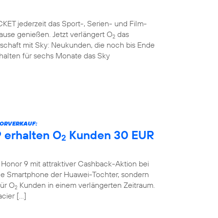
ET jederzeit das Sport-, Serien- und Film-
use genießen. Jetzt verlängert O
das
2
rschaft mit Sky: Neukunden, die noch bis Ende
rhalten für sechs Monate das Sky
VORVERKAUF:
 erhalten O
Kunden 30 EUR
2
onor 9 mit attraktiver Cashback-Aktion bei
eue Smartphone der Huawei-Tochter, sondern
für O
Kunden in einem verlängerten Zeitraum.
2
cier […]