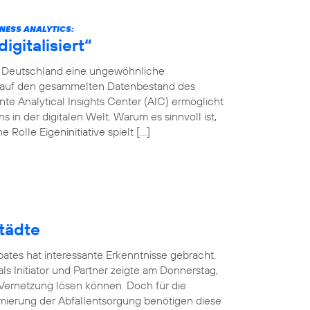
INESS ANALYTICS:
gitalisiert“
ca Deutschland eine ungewöhnliche
en auf den gesammelten Datenbestand des
e Analytical Insights Center (AIC) ermöglicht
in der digitalen Welt. Warum es sinnvoll ist,
 Rolle Eigeninitiative spielt […]
tädte
ates hat interessante Erkenntnisse gebracht.
ls Initiator und Partner zeigte am Donnerstag,
 Vernetzung lösen können. Doch für die
mierung der Abfallentsorgung benötigen diese