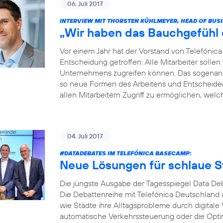
06. Juli 2017
INTERVIEW MIT THORSTEN KÜHLMEYER, HEAD OF BUS
„Wir haben das Bauchgefühl di
Vor einem Jahr hat der Vorstand von Telefóni
Entscheidung getroffen: Alle Mitarbeiter soll
Unternehmens zugreifen können. Das sogenannt
so neue Formen des Arbeitens und Entscheidens 
allen Mitarbeitern Zugriff zu ermöglichen, welche
04. Juli 2017
#DATADEBATES
IM TELEFÓNICA BASECAMP:
Neue Lösungen für schlaue S
Die jüngste Ausgabe der Tagesspiegel Data Deb
Die Debattenreihe mit Telefónica Deutschland a
wie Städte ihre Alltagsprobleme durch digitale
automatische Verkehrssteuerung oder die Opti