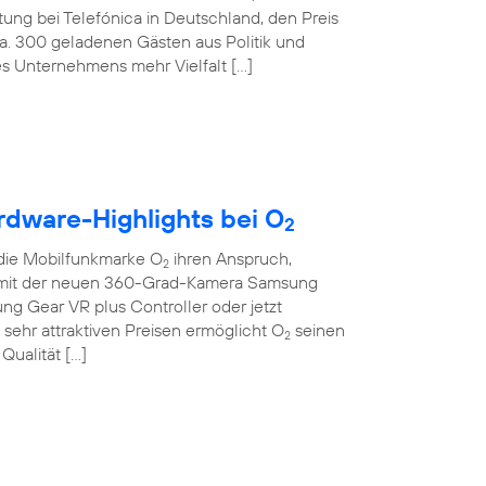
tung bei Telefónica in Deutschland, den Preis
ca. 300 geladenen Gästen aus Politik und
des Unternehmens mehr Vielfalt […]
rdware-Highlights bei O
2
die Mobilfunkmarke O
ihren Anspruch,
2
Ob mit der neuen 360-Grad-Kamera Samsung
sung Gear VR plus Controller oder jetzt
sehr attraktiven Preisen ermöglicht O
seinen
2
Qualität […]