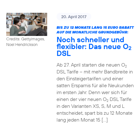
20. April 2017
BIS ZU 12 MONATE LANG 15 EURO RABATT
AUF DIE MONATLICHE GRUNDGEBÜHR:
Noch schneller und
Credits: Gettyimages,
flexibler: Das neue O
Noel Hendrickson
2
DSL
Ab 27. April starten die neuen O
2
DSL Tarife – mit mehr Bandbreite in
den Einsteigertarifen und einer
satten Ersparnis für alle Neukunden
im ersten Jahr. Denn wer sich für
einen der vier neuen O
DSL Tarife
2
in den Varianten XS, S, M und L
entscheidet, spart bis zu 12 Monate
lang jeden Monat 15 […]