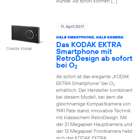
Runde. Ab sofort können […]
11. April 2017
HALB SMARTPHONE, HALB KAMERA:
Das KODAK EKTRA
Credits: Kodak
Smartphone mit
RetroDesign ab sofort
bei O
2
Ab sofort ist das elegante „KODAK
EKTRA Smartphone“ bei O
2
erhältlich. Der Hersteller kombiniert
bei diesem Modell, bei dem die
gleichnamige Kompaktkamera von
1941 Pate stand, innovative Technik
mit klassischem RetroDesign. Mit
der 21 Megapixel Hauptkamera und
der 13 Megapixel Frontkamera hebt
sich das KODAK EKTRA