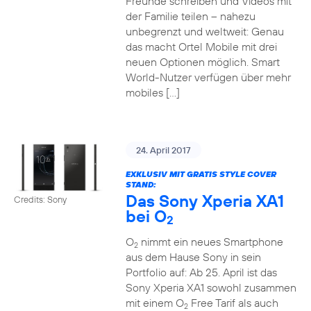
Freunde schreiben und Videos mit
der Familie teilen – nahezu
unbegrenzt und weltweit: Genau
das macht Ortel Mobile mit drei
neuen Optionen möglich. Smart
World-Nutzer verfügen über mehr
mobiles […]
24. April 2017
EXKLUSIV MIT GRATIS STYLE COVER
STAND:
Das Sony Xperia XA1
Credits: Sony
bei O
2
O
nimmt ein neues Smartphone
2
aus dem Hause Sony in sein
Portfolio auf: Ab 25. April ist das
Sony Xperia XA1 sowohl zusammen
mit einem O
Free Tarif als auch
2