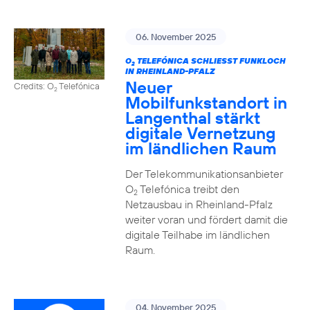
06. November 2025
O
TELEFÓNICA SCHLIESST FUNKLOCH I
2
N RHEINLAND-PFALZ
Neuer
Credits: O
Telefónica
2
Mobilfunkstandort in
Langenthal stärkt
digitale Vernetzung
im ländlichen Raum
Der Telekommunikationsanbieter
O
Telefónica treibt den
2
Netzausbau in Rheinland-Pfalz
weiter voran und fördert damit die
digitale Teilhabe im ländlichen
Raum.
04. November 2025