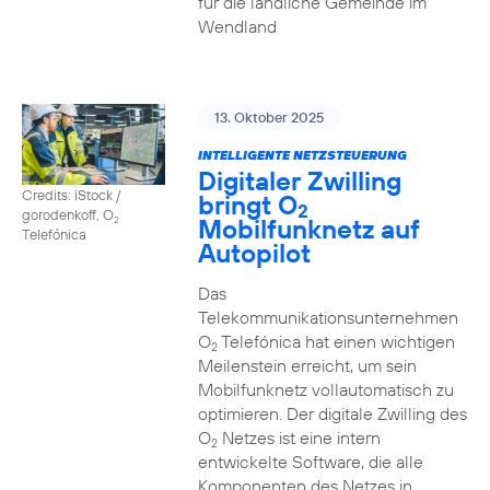
für die ländliche Gemeinde im
Wendland
13. Oktober 2025
INTELLIGENTE NETZSTEUERUNG
Digitaler Zwilling
Credits: iStock /
bringt O
2
gorodenkoff, O
Mobilfunknetz auf
2
Telefónica
Autopilot
Das
Telekommunikationsunternehmen
O
Telefónica hat einen wichtigen
2
Meilenstein erreicht, um sein
Mobilfunknetz vollautomatisch zu
optimieren. Der digitale Zwilling des
O
Netzes ist eine intern
2
entwickelte Software, die alle
Komponenten des Netzes in