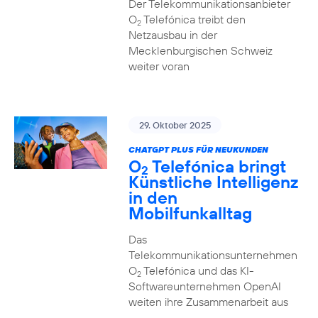
Der Telekommunikationsanbieter
O
Telefónica treibt den
2
Netzausbau in der
Mecklenburgischen Schweiz
weiter voran
29. Oktober 2025
CHATGPT PLUS FÜR NEUKUNDEN
O
Telefónica bringt
2
Künstliche Intelligenz
in den
Mobilfunkalltag
Das
Telekommunikationsunternehmen
O
Telefónica und das KI-
2
Softwareunternehmen OpenAI
weiten ihre Zusammenarbeit aus