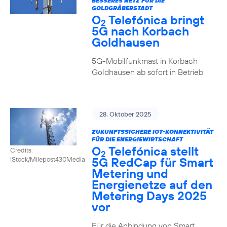
BESSERES NETZ FÜR DIE
GOLDGRÄBERSTADT
O
Telefónica bringt
2
5G nach Korbach
Goldhausen
5G-Mobilfunkmast in Korbach
Goldhausen ab sofort in Betrieb
28. Oktober 2025
ZUKUNFTSSICHERE IOT-KONNEKTIVITÄT
FÜR DIE ENERGIEWIRTSCHAFT
O
Telefónica stellt
Credits:
2
5G RedCap für Smart
iStock/Milepost430Media
Metering und
Energienetze auf den
Metering Days 2025
vor
Für die Anbindung von Smart