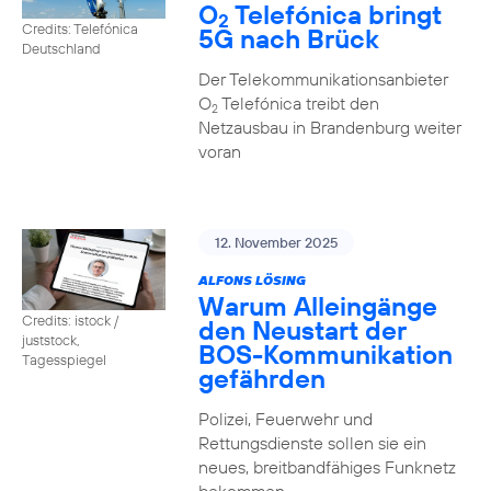
O
Telefónica bringt
2
Credits: Telefónica
5G nach Brück
Deutschland
Der Telekommunikationsanbieter
O
Telefónica treibt den
2
Netzausbau in Brandenburg weiter
voran
12. November 2025
ALFONS LÖSING
Warum Alleingänge
Credits: istock /
den Neustart der
juststock,
BOS-Kommunikation
Tagesspiegel
gefährden
Polizei, Feuerwehr und
Rettungsdienste sollen sie ein
neues, breitbandfähiges Funknetz