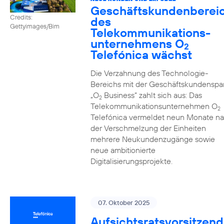
Geschäftskundenberei
Credits:
des
Gettyimages/Bim
Telekommunikations­
unternehmens O
2
Telefónica wächst
Die Verzahnung des Technologie-
Bereichs mit der Geschäftskundenspa
„O
Business” zahlt sich aus: Das
2
Telekommunikationsunternehmen O
2
Telefónica vermeldet neun Monate n
der Verschmelzung der Einheiten
mehrere Neukundenzugänge sowie
neue ambitionierte
Digitalisierungsprojekte.
07. Oktober 2025
Aufsichtsratsvorsitzend