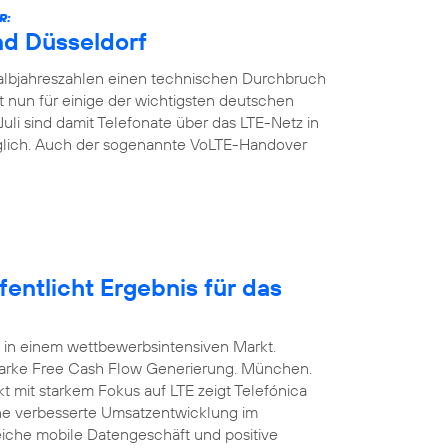
R:
nd Düsseldorf
Halbjahreszahlen einen technischen Durchbruch
t nun für einige der wichtigsten deutschen
Juli sind damit Telefonate über das LTE-Netz in
glich. Auch der sogenannte VoLTE-Handover
entlicht Ergebnis für das
 in einem wettbewerbsintensiven Markt.
arke Free Cash Flow Generierung. München.
t mit starkem Fokus auf LTE zeigt Telefónica
ine verbesserte Umsatzentwicklung im
eiche mobile Datengeschäft und positive