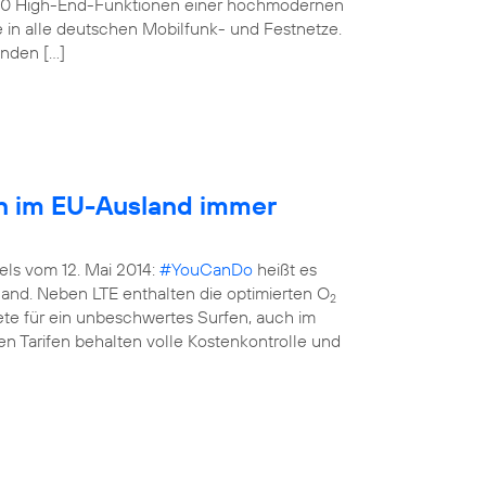
160 High-End-Funktionen einer hochmodernen
e in alle deutschen Mobilfunk- und Festnetze.
enden […]
en im EU-Ausland immer
els vom 12. Mai 2014:
#YouCanDo
heißt es
land. Neben LTE enthalten die optimierten O
2
kete für ein unbeschwertes Surfen, auch im
n Tarifen behalten volle Kostenkontrolle und