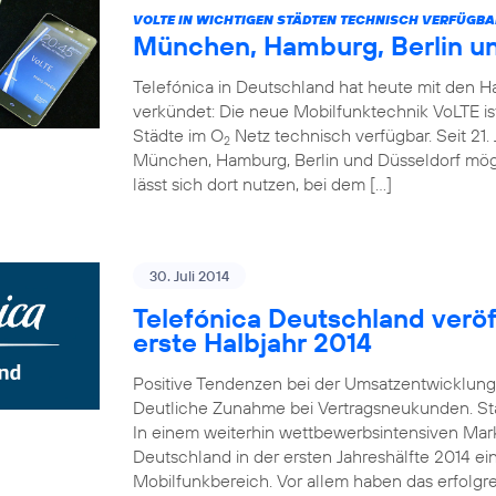
VOLTE IN WICHTIGEN STÄDTEN TECHNISCH VERFÜGBA
München, Hamburg, Berlin u
Telefónica in Deutschland hat heute mit den 
verkündet: Die neue Mobilfunktechnik VoLTE is
Städte im O
Netz technisch verfügbar. Seit 21. 
2
München, Hamburg, Berlin und Düsseldorf mö
lässt sich dort nutzen, bei dem […]
30. Juli 2014
Telefónica Deutschland veröff
erste Halbjahr 2014
Positive Tendenzen bei der Umsatzentwicklung
Deutliche Zunahme bei Vertragsneukunden. St
In einem weiterhin wettbewerbsintensiven Mark
Deutschland in der ersten Jahreshälfte 2014 e
Mobilfunkbereich. Vor allem haben das erfolgr