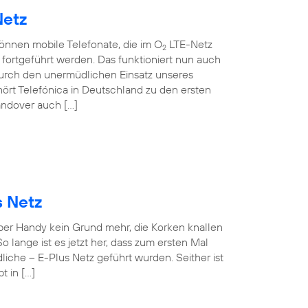
Netz
können mobile Telefonate, die im O
LTE-Netz
2
ortgeführt werden. Das funktioniert nun auch
rch den unermüdlichen Einsatz unseres
ört Telefónica in Deutschland zu den ersten
andover auch […]
s Netz
 per Handy kein Grund mehr, die Korken knallen
o lange ist es jetzt her, dass zum ersten Mal
iche – E-Plus Netz geführt wurden. Seither ist
t in […]