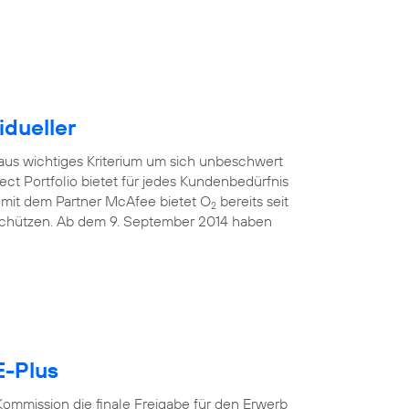
idueller
raus wichtiges Kriterium um sich unbeschwert
ect Portfolio bietet für jedes Kundenbedürfnis
mit dem Partner McAfee bietet O
bereits seit
2
 schützen. Ab dem 9. September 2014 haben
E-Plus
ommission die finale Freigabe für den Erwerb