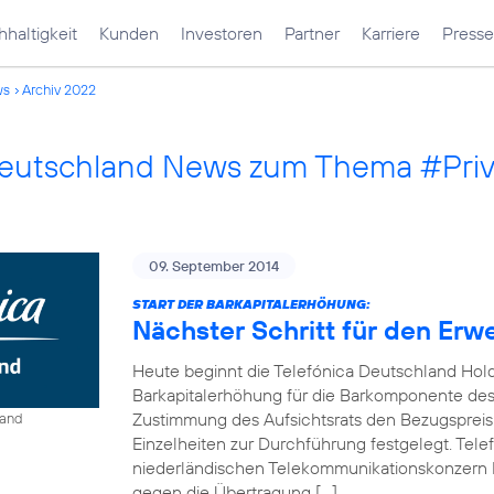
haltigkeit
Kunden
Investoren
Partner
Karriere
Presse
ws
Archiv 2022
Deutschland News zum Thema #Pri
09. September 2014
START DER BARKAPITALERHÖHUNG:
Nächster Schritt für den Erw
Heute beginnt die Telefónica Deutschland Hol
Barkapitalerhöhung für die Barkomponente des 
Zustimmung des Aufsichtsrats den Bezugspreis
land
Einzelheiten zur Durchführung festgelegt. Tel
niederländischen Telekommunikationskonzern 
gegen die Übertragung […]