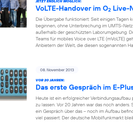
JETZT ENDLICH MÖGLICH:
VoLTE-Handover im O
Live-
2
Die Übergabe funktioniert: Seit einigen Tagen 
beginnen, ohne Unterbrechung im UMTS-Netz f
außerhalb der geschützten Laborumgebung. Du
Teams für mobiles Voice over LTE (mVoLTE) geh
Anbietern der Welt, die diesen sogenannten H
08. November 2013
VOR 20 JAHREN:
Das erste Gespräch im E-Plu
Heute ist ein erfolgreicher Verbindungsaufbau
zu lassen. Vor 20 Jahren war das noch anders. S
ein Gespräch über das – noch im Aufbau befindl
viel passiert: Der deutsche Mobilfunkmarkt bleib