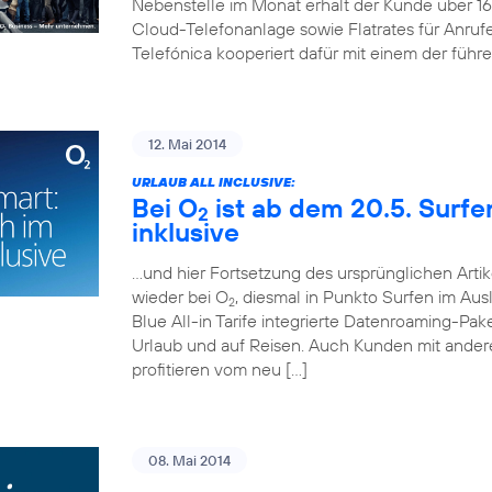
Nebenstelle im Monat erhält der Kunde über 
Cloud-Telefonanlage sowie Flatrates für Anruf
Telefónica kooperiert dafür mit einem der führ
12. Mai 2014
URLAUB ALL INCLUSIVE:
Bei O
ist ab dem 20.5. Surf
2
inklusive
…und hier Fortsetzung des ursprünglichen Artik
wieder bei O
, diesmal in Punkto Surfen im Aus
2
Blue All-in Tarife integrierte Datenroaming-Pa
Urlaub und auf Reisen. Auch Kunden mit andere
profitieren vom neu […]
08. Mai 2014