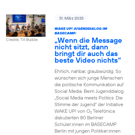
31. März 2025
WAKE UP! JUGENDDIALOG IM
BASECAMP:
„Wenn die Message
Credits: Till Budde
nicht sitzt, dann
bringt dir auch das
beste Video nichts“
Ehrlich, nahbar, glaubwürdig: So
wünschen sich junge Menschen
die politische Kommunikation auf
Social Media. Beim Jugenddialog
„Social Media meets Politics: Die
Stimme der Jugend“ der Initiative
WAKE UP! von O
Telefónica
2
diskutierten 80 Berliner
Schüler:innen im BASECAMP
Berlin mit jungen Politiker:innen