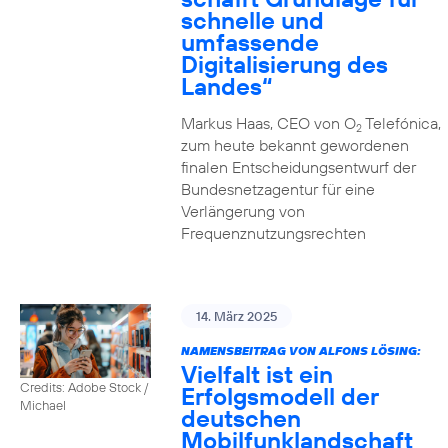
schnelle und
umfassende
Digitalisierung des
Landes“
Markus Haas, CEO von O
Telefónica,
2
zum heute bekannt gewordenen
finalen Entscheidungsentwurf der
Bundesnetzagentur für eine
Verlängerung von
Frequenznutzungsrechten
14. März 2025
NAMENSBEITRAG VON ALFONS LÖSING:
Vielfalt ist ein
Credits: Adobe Stock /
Erfolgsmodell der
Michael
deutschen
Mobilfunklandschaft