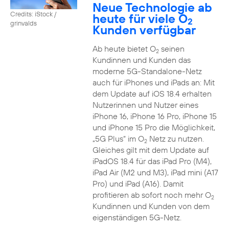
Neue Technologie ab
Credits: iStock /
heute für viele O
2
grinvalds
Kunden verfügbar
Ab heute bietet O
seinen
2
Kundinnen und Kunden das
moderne 5G-Standalone-Netz
auch für iPhones und iPads an: Mit
dem Update auf iOS 18.4 erhalten
Nutzerinnen und Nutzer eines
iPhone 16, iPhone 16 Pro, iPhone 15
und iPhone 15 Pro die Möglichkeit,
„5G Plus“ im O
Netz zu nutzen.
2
Gleiches gilt mit dem Update auf
iPadOS 18.4 für das iPad Pro (M4),
iPad Air (M2 und M3), iPad mini (A17
Pro) und iPad (A16). Damit
profitieren ab sofort noch mehr O
2
Kundinnen und Kunden von dem
eigenständigen 5G-Netz.