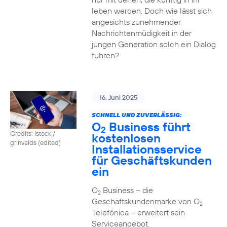
leben werden. Doch wie lässt sich
angesichts zunehmender
Nachrichtenmüdigkeit in der
jungen Generation solch ein Dialog
führen?
16. Juni 2025
SCHNELL UND ZUVERLÄSSIG:
O
Business führt
2
Credits: istock /
kostenlosen
grinvalds (edited)
Installationsservice
für Geschäftskunden
ein
O
Business – die
2
Geschäftskundenmarke von O
2
Telefónica – erweitert sein
Serviceangebot.