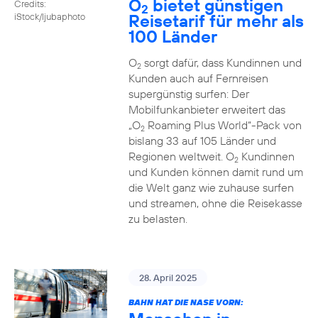
O
bietet günstigen
Credits:
2
Reisetarif für mehr als
iStock/ljubaphoto
100 Länder
O
sorgt dafür, dass Kundinnen und
2
Kunden auch auf Fernreisen
supergünstig surfen: Der
Mobilfunkanbieter erweitert das
„O
Roaming Plus World“-Pack von
2
bislang 33 auf 105 Länder und
Regionen weltweit. O
Kundinnen
2
und Kunden können damit rund um
die Welt ganz wie zuhause surfen
und streamen, ohne die Reisekasse
zu belasten.
28. April 2025
BAHN HAT DIE NASE VORN: