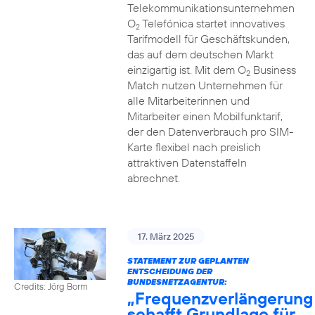
Telekommunikationsunternehmen
O
Telefónica startet innovatives
2
Tarifmodell für Geschäftskunden,
das auf dem deutschen Markt
einzigartig ist. Mit dem O
Business
2
Match nutzen Unternehmen für
alle Mitarbeiterinnen und
Mitarbeiter einen Mobilfunktarif,
der den Datenverbrauch pro SIM-
Karte flexibel nach preislich
attraktiven Datenstaffeln
abrechnet.
17. März 2025
STATEMENT ZUR GEPLANTEN
ENTSCHEIDUNG DER
BUNDESNETZAGENTUR:
Credits: Jörg Borm
„Frequenzverlängerung
schafft Grundlage für