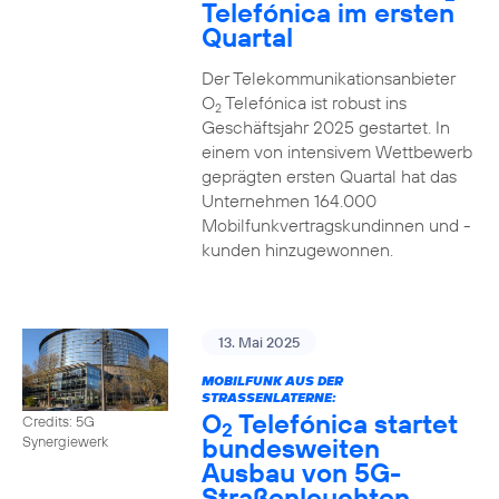
Telefónica im ersten
Quartal
Der Telekommunikationsanbieter
O
Telefónica ist robust ins
2
Geschäftsjahr 2025 gestartet. In
einem von intensivem Wettbewerb
geprägten ersten Quartal hat das
Unternehmen 164.000
Mobilfunkvertragskundinnen und -
kunden hinzugewonnen.
13. Mai 2025
MOBILFUNK AUS DER
STRASSENLATERNE:
O
Telefónica startet
Credits: 5G
2
bundesweiten
Synergiewerk
Ausbau von 5G-
Straßenleuchten