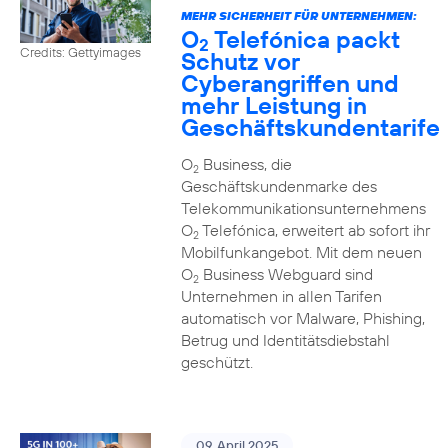
MEHR SICHERHEIT FÜR UNTERNEHMEN:
O
Telefónica packt
2
Credits: Gettyimages
Schutz vor
Cyberangriffen und
mehr Leistung in
Geschäftskundentarife
O
Business, die
2
Geschäftskundenmarke des
Telekommunikationsunternehmens
O
Telefónica, erweitert ab sofort ihr
2
Mobilfunkangebot. Mit dem neuen
O
Business Webguard sind
2
Unternehmen in allen Tarifen
automatisch vor Malware, Phishing,
Betrug und Identitätsdiebstahl
geschützt.
09. April 2025