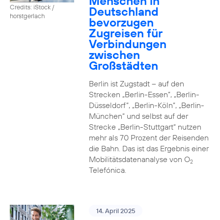
Menschen in
Credits: iStock /
Deutschland
horstgerlach
bevorzugen
Zugreisen für
Verbindungen
zwischen
Großstädten
Berlin ist Zugstadt – auf den
Strecken „Berlin-Essen”, „Berlin-
Düsseldorf”, „Berlin-Köln”, „Berlin-
München” und selbst auf der
Strecke „Berlin-Stuttgart“ nutzen
mehr als 70 Prozent der Reisenden
die Bahn. Das ist das Ergebnis einer
Mobilitätsdatenanalyse von O
2
Telefónica.
14. April 2025