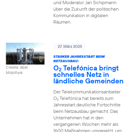
und Moderator Jan Schipmann
über die Zukunft der politischen
Kommunikation in digitalen
Räumen.
27. März 2025
STARKER JAHRESSTART BEIM
NETZAUSBAU:
O
Telefónica bringt
Credits: Abel
2
schnelles Netz in
Mobilfunk
ländliche Gemeinden
Der Telekommunikationsanbieter
O
Telefónica hat bereits zum
2
Jahresstart deutliche Fortschritte
beim Netzausbau gemacht. Das
Unternehmen hat in den
vergangenen Wochen mehr als
1600 Maßnahmen umgesetzt, um