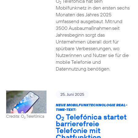
O
Telefónica hat sein
2
Mobilfunknetz in den ersten sechs
Monaten des Jahres 2025
umfassend ausgebaut. Mit rund
3500 Ausbaumaßnahmen seit
Jahresbeginn sorgt das
Unternehmen überall dort für
spürbare Verbesserungen, wo
Nutzerinnen und Nutzer sie für die
mobile Telefonie und
Datennutzung benötigen.
25. Juni 2025
NEUE MOBILFUNKTECHNOLOGIE REAL-
TIME-TEXT:
O
Telefónica startet
Credits: O
Telefónica
2
2
barrierefreie
Telefonie mit
Chatfunktion