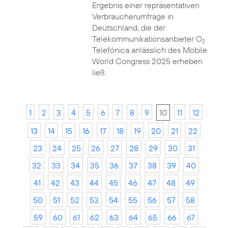
Ergebnis einer repräsentativen
Verbraucherumfrage in
Deutschland, die der
Telekommunikationsanbieter O
2
Telefónica anlässlich des Mobile
World Congress 2025 erheben
ließ.
1
2
3
4
5
6
7
8
9
10
11
12
13
14
15
16
17
18
19
20
21
22
23
24
25
26
27
28
29
30
31
32
33
34
35
36
37
38
39
40
41
42
43
44
45
46
47
48
49
50
51
52
53
54
55
56
57
58
59
60
61
62
63
64
65
66
67