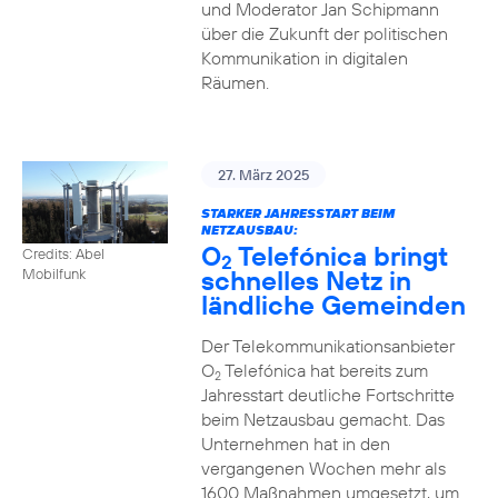
und Moderator Jan Schipmann
über die Zukunft der politischen
Kommunikation in digitalen
Räumen.
27. März 2025
STARKER JAHRESSTART BEIM
NETZAUSBAU:
O
Telefónica bringt
Credits: Abel
2
schnelles Netz in
Mobilfunk
ländliche Gemeinden
Der Telekommunikationsanbieter
O
Telefónica hat bereits zum
2
Jahresstart deutliche Fortschritte
beim Netzausbau gemacht. Das
Unternehmen hat in den
vergangenen Wochen mehr als
1600 Maßnahmen umgesetzt, um