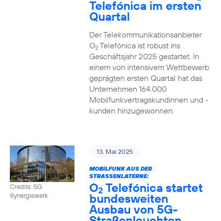
Telefónica im ersten
Quartal
Der Telekommunikationsanbieter
O
Telefónica ist robust ins
2
Geschäftsjahr 2025 gestartet. In
einem von intensivem Wettbewerb
geprägten ersten Quartal hat das
Unternehmen 164.000
Mobilfunkvertragskundinnen und -
kunden hinzugewonnen.
13. Mai 2025
MOBILFUNK AUS DER
STRASSENLATERNE:
O
Telefónica startet
Credits: 5G
2
bundesweiten
Synergiewerk
Ausbau von 5G-
Straßenleuchten