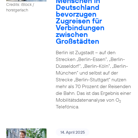
Menschen in
Credits: iStock /
Deutschland
horstgerlach
bevorzugen
Zugreisen für
Verbindungen
zwischen
Großstädten
Berlin ist Zugstadt – auf den
Strecken „Berlin-Essen”, „Berlin-
Düsseldorf”, „Berlin-Köln”, „Berlin-
München” und selbst auf der
Strecke „Berlin-Stuttgart“ nutzen
mehr als 70 Prozent der Reisenden
die Bahn. Das ist das Ergebnis einer
Mobilitätsdatenanalyse von O
2
Telefónica.
14. April 2025