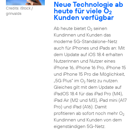
Neue Technologie ab
Credits: iStock /
heute für viele O
2
grinvalds
Kunden verfügbar
Ab heute bietet O
seinen
2
Kundinnen und Kunden das
moderne 5G-Standalone-Netz
auch für iPhones und iPads an: Mit
dem Update auf iOS 18.4 erhalten
Nutzerinnen und Nutzer eines
iPhone 16, iPhone 16 Pro, iPhone 15
und iPhone 15 Pro die Möglichkeit,
„5G Plus“ im O
Netz zu nutzen.
2
Gleiches gilt mit dem Update auf
iPadOS 18.4 für das iPad Pro (M4),
iPad Air (M2 und M3), iPad mini (A17
Pro) und iPad (A16). Damit
profitieren ab sofort noch mehr O
2
Kundinnen und Kunden von dem
eigenständigen 5G-Netz.