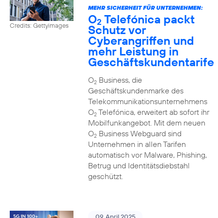
MEHR SICHERHEIT FÜR UNTERNEHMEN:
O
Telefónica packt
2
Credits: Gettyimages
Schutz vor
Cyberangriffen und
mehr Leistung in
Geschäftskundentarife
O
Business, die
2
Geschäftskundenmarke des
Telekommunikationsunternehmens
O
Telefónica, erweitert ab sofort ihr
2
Mobilfunkangebot. Mit dem neuen
O
Business Webguard sind
2
Unternehmen in allen Tarifen
automatisch vor Malware, Phishing,
Betrug und Identitätsdiebstahl
geschützt.
09. April 2025