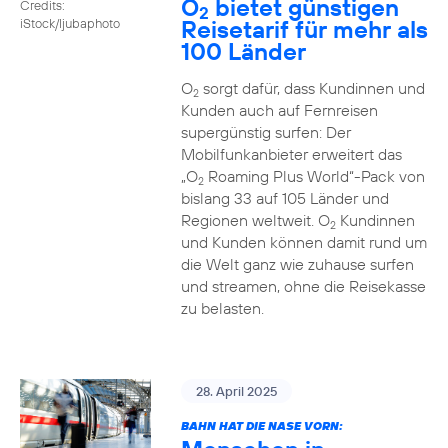
O
bietet günstigen
Credits:
2
Reisetarif für mehr als
iStock/ljubaphoto
100 Länder
O
sorgt dafür, dass Kundinnen und
2
Kunden auch auf Fernreisen
supergünstig surfen: Der
Mobilfunkanbieter erweitert das
„O
Roaming Plus World“-Pack von
2
bislang 33 auf 105 Länder und
Regionen weltweit. O
Kundinnen
2
und Kunden können damit rund um
die Welt ganz wie zuhause surfen
und streamen, ohne die Reisekasse
zu belasten.
28. April 2025
BAHN HAT DIE NASE VORN: