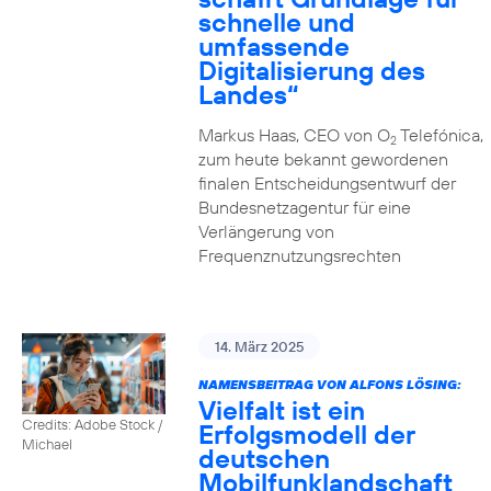
schnelle und
umfassende
Digitalisierung des
Landes“
Markus Haas, CEO von O
Telefónica,
2
zum heute bekannt gewordenen
finalen Entscheidungsentwurf der
Bundesnetzagentur für eine
Verlängerung von
Frequenznutzungsrechten
14. März 2025
NAMENSBEITRAG VON ALFONS LÖSING:
Vielfalt ist ein
Credits: Adobe Stock /
Erfolgsmodell der
Michael
deutschen
Mobilfunklandschaft