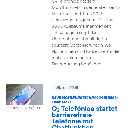
O
Telefónica hat sein
2
Mobilfunknetz in den ersten sechs
Monaten des Jahres 2025
umfassend ausgebaut. Mit rund
3500 Ausbaumaßnahmen seit
Jahresbeginn sorgt das
Unternehmen überall dort für
spürbare Verbesserungen, wo
Nutzerinnen und Nutzer sie für die
mobile Telefonie und
Datennutzung benötigen.
25. Juni 2025
NEUE MOBILFUNKTECHNOLOGIE REAL-
TIME-TEXT:
O
Telefónica startet
Credits: O
Telefónica
2
2
barrierefreie
Telefonie mit
Chatfunktion