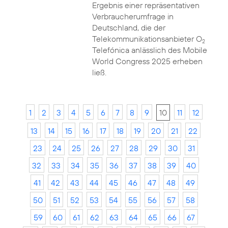
Ergebnis einer repräsentativen
Verbraucherumfrage in
Deutschland, die der
Telekommunikationsanbieter O
2
Telefónica anlässlich des Mobile
World Congress 2025 erheben
ließ.
1
2
3
4
5
6
7
8
9
10
11
12
13
14
15
16
17
18
19
20
21
22
23
24
25
26
27
28
29
30
31
32
33
34
35
36
37
38
39
40
41
42
43
44
45
46
47
48
49
50
51
52
53
54
55
56
57
58
59
60
61
62
63
64
65
66
67