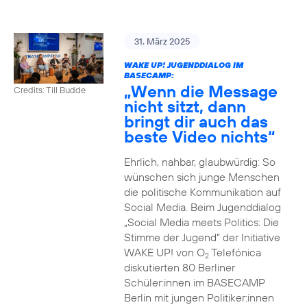
31. März 2025
WAKE UP! JUGENDDIALOG IM
BASECAMP:
„Wenn die Message
Credits: Till Budde
nicht sitzt, dann
bringt dir auch das
beste Video nichts“
Ehrlich, nahbar, glaubwürdig: So
wünschen sich junge Menschen
die politische Kommunikation auf
Social Media. Beim Jugenddialog
„Social Media meets Politics: Die
Stimme der Jugend“ der Initiative
WAKE UP! von O
Telefónica
2
diskutierten 80 Berliner
Schüler:innen im BASECAMP
Berlin mit jungen Politiker:innen