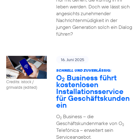
leben werden. Doch wie lässt sich
angesichts zunehmender
Nachrichtenmüdigkeit in der
jungen Generation solch ein Dialog
führen?
16. Juni 2025
SCHNELL UND ZUVERLÄSSIG:
O
Business führt
2
Credits: istock /
kostenlosen
grinvalds (edited)
Installationsservice
für Geschäftskunden
ein
O
Business – die
2
Geschäftskundenmarke von O
2
Telefónica – erweitert sein
Serviceangebot.