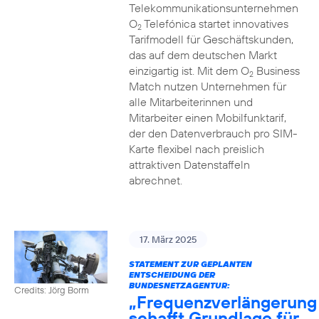
Telekommunikationsunternehmen
O
Telefónica startet innovatives
2
Tarifmodell für Geschäftskunden,
das auf dem deutschen Markt
einzigartig ist. Mit dem O
Business
2
Match nutzen Unternehmen für
alle Mitarbeiterinnen und
Mitarbeiter einen Mobilfunktarif,
der den Datenverbrauch pro SIM-
Karte flexibel nach preislich
attraktiven Datenstaffeln
abrechnet.
17. März 2025
STATEMENT ZUR GEPLANTEN
ENTSCHEIDUNG DER
BUNDESNETZAGENTUR:
Credits: Jörg Borm
„Frequenzverlängerung
schafft Grundlage für