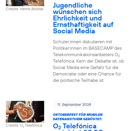
Jugendliche
Credits: Henrik Andree
wünschen sich
Ehrlichkeit und
Ernsthaftigkeit auf
Social Media
Schüler:innen diskutieren mit
Politiker:innen im BASECAMP des
Telekommunikationsanbieters O
2
Telefónica. Kern der Debatte ist, ob
Social Media eine Gefahr für die
Demokratie oder eine Chance für
die politische Teilhabe ist.
11. September 2024
OKTOBERFEST FÜR MOBILEN
DATENANSTURM GERÜSTET:
O
Telefónica
Credits: O
Telefónica
2
2