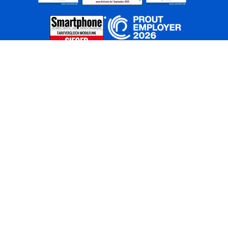
Home
Unternehmen
Netze
Nachhaltigkeit
Kunden
Investoren
Partner
Karriere
Presse
News
Privatkunden
Geschäftskunden
Worldwide
BASECAMP
AGB
Kontakt
ElektroG / BattG
Datenschutz