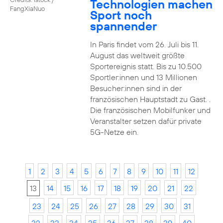
Technologien machen
FangXiaNuo
Sport noch
spannender
In Paris findet vom 26. Juli bis 11.
August das weltweit größte
Sportereignis statt. Bis zu 10.500
Sportler:innen und 13 Millionen
Besucher:innen sind in der
französischen Hauptstadt zu Gast. .
Die französischen Mobilfunker und
Veranstalter setzen dafür private
5G-Netze ein.
1
2
3
4
5
6
7
8
9
10
11
12
13
14
15
16
17
18
19
20
21
22
23
24
25
26
27
28
29
30
31