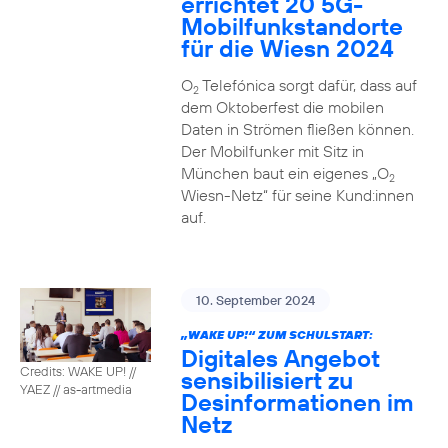
errichtet 20 5G-
Mobilfunkstandorte
für die Wiesn 2024
O
Telefónica sorgt dafür, dass auf
2
dem Oktoberfest die mobilen
Daten in Strömen fließen können.
Der Mobilfunker mit Sitz in
München baut ein eigenes „O
2
Wiesn-Netz“ für seine Kund:innen
auf.
10. September 2024
„WAKE UP!“ ZUM SCHULSTART:
Digitales Angebot
Credits: WAKE UP! //
sensibilisiert zu
YAEZ // as-artmedia
Desinformationen im
Netz