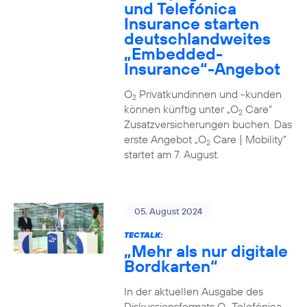
und Telefónica
Insurance starten
deutschlandweites
„Embedded-
Insurance“-Angebot
O
Privatkundinnen und -kunden
2
können künftig unter „O
Care“
2
Zusatzversicherungen buchen. Das
erste Angebot „O
Care | Mobility“
2
startet am 7. August.
05. August 2024
TECTALK:
„Mehr als nur digitale
Bordkarten“
In der aktuellen Ausgabe des
Diskussionsformats O
Telefónica