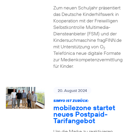
Zum neuen Schuljahr präsentiert
das Deutsche Kinderhilfswerk in
Kooperation mit der Freiwilligen
Selbstkontrolle Multimedia-
Diensteanbieter (FSM) und der
Kindersuchmaschine fragFINN.de
mit Unterstützung von O
2
Telefónica neue digitale Formate
zur Medienkompetenzvermittlung
für Kinder.
20. August 2024
SIMYO IST ZURÜCK:
mobilezone startet
neues Postpaid-
Tarifangebot
Um die Marke zu reaktivieren,