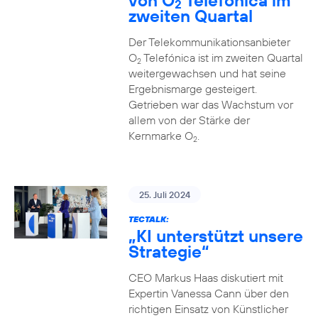
von O
Telefónica im
2
zweiten Quartal
Der Telekommunikationsanbieter
O
Telefónica ist im zweiten Quartal
2
weitergewachsen und hat seine
Ergebnismarge gesteigert.
Getrieben war das Wachstum vor
allem von der Stärke der
Kernmarke O
.
2
25. Juli 2024
TECTALK:
„KI unterstützt unsere
Strategie“
CEO Markus Haas diskutiert mit
Expertin Vanessa Cann über den
richtigen Einsatz von Künstlicher