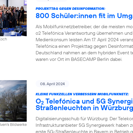
PROJEKTTAG GEGEN DESINFORMATION:
800 Schüler:innen fit im Um
Als Mobilfunknetzbetreiber, der die meisten mob
o2 Telefónica Verantwortung übernehmen und e
Medienkonsum leisten Am 17. April 2024 veranst
Koch
Telefónica einen Projekttag gegen Desinforma
Deutschland nahmen an dem hybriden Event tei
waren vor Ort im BASECAMP Berlin dabei.
08. April 2024
KLEINE FUNKZELLEN VERBESSERN MOBILFUNKNETZ:
O
Telefónica und 5G Synergi
2
Straßenleuchten in Würzbur
Digitalisierungsschub für Würzburg: Der Telek
Infrastrukturanbieter 5G Synergiewerk haben
Sven's Bildwerke
erste 5G-Straßenleuchte in Bayern in Betrieb