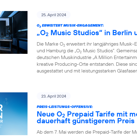
25. April 2024
O
ERWEITERT MUSIK-ENGAGEMENT:
2
„O
Music Studios“ in Berlin
2
Die Marke O
erweitert ihr langjähriges Musik-
2
und Hamburg die „O
Music Studios”. Gemeins
2
deutschen Musikindustrie „A Million Entertainm
kreative Producing-Orte entstanden. Diese sind
ausgestattet und mit leistungsstarken Glasfas
23. April 2024
PREIS-LEISTUNGS-OFFENSIVE:
Neue O
Prepaid Tarife mit 
2
dauerhaft günstigerem Preis
Ab dem 7. Mai werden die Prepaid-Tarife der M