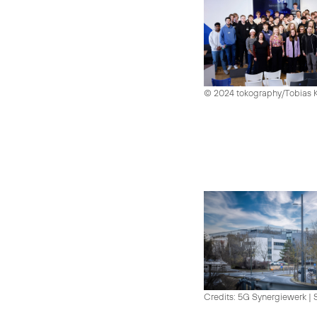
© 2024 tokography/Tobias 
Credits: 5G Synergiewerk | 