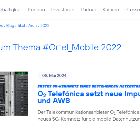
haltigkeit
Kunden
Investoren
Partner
Karriere
Presse
ws
Blogartikel
Archiv 2022
 zum Thema #Ortel_Mobile 2022
08. Mai 2024
ERSTES 5G-KERNNETZ EINES BESTEHENDEN NETZBETRE
O
Telefónica setzt neue Impu
2
und AWS
Der Telekommunikationsanbieter O
Telefónica
2
neues 5G-Kernnetz für die mobile Datennutzung, 