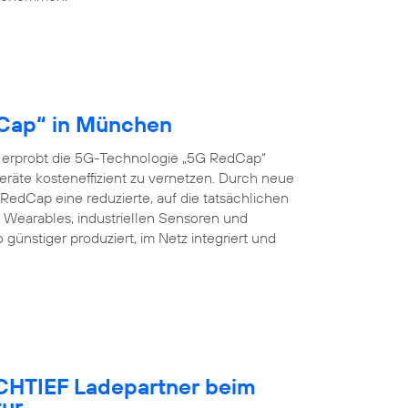
dCap“ in München
 erprobt die 5G-Technologie „5G RedCap“
eräte kosteneffizient zu vernetzen. Durch neue
edCap eine reduzierte, auf die tatsächlichen
Wearables, industriellen Sensoren und
nstiger produziert, im Netz integriert und
OCHTIEF Ladepartner beim
tur