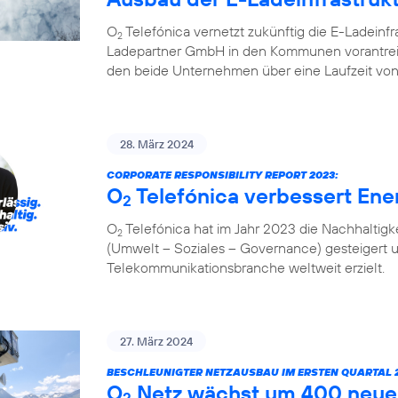
O
Telefónica vernetzt zukünftig die E-Ladeinf
2
Ladepartner GmbH in den Kommunen vorantreibt
den beide Unternehmen über eine Laufzeit von
28. März 2024
CORPORATE RESPONSIBILITY REPORT 2023:
O
Telefónica verbessert Ener
2
O
Telefónica hat im Jahr 2023 die Nachhaltigk
2
(Umwelt – Soziales – Governance) gesteigert 
Telekommunikationsbranche weltweit erzielt.
27. März 2024
BESCHLEUNIGTER NETZAUSBAU IM ERSTEN QUARTAL 2
O
Netz wächst um 400 neue
2