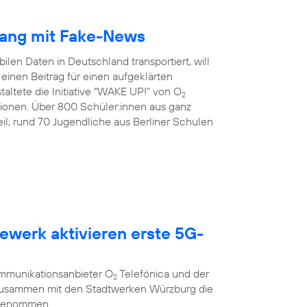
gang mit Fake-News
ilen Daten in Deutschland transportiert, will
inen Beitrag für einen aufgeklärten
altete die Initiative “WAKE UP!” von O
2
tionen. Über 800 Schüler:innen aus ganz
l; rund 70 Jugendliche aus Berliner Schulen
ewerk aktivieren erste 5G-
g
ommunikationsanbieter O
Telefónica und der
2
 zusammen mit den Stadtwerken Würzburg die
 genommen.