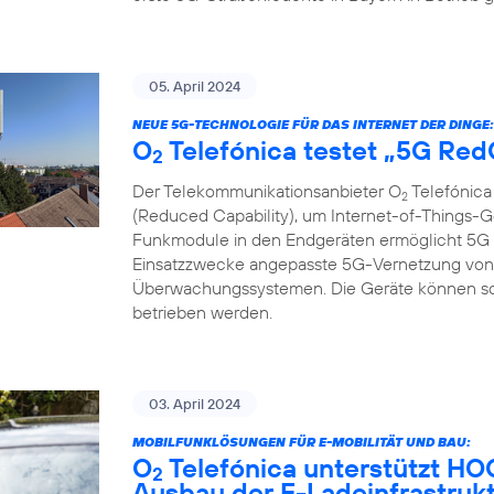
05. April 2024
NEUE 5G-TECHNOLOGIE FÜR DAS INTERNET DER DINGE:
O
Telefónica testet „5G Re
2
Der Telekommunikationsanbieter O
Telefónica
2
(Reduced Capability), um Internet-of-Things-G
Funkmodule in den Endgeräten ermöglicht 5G R
Einsatzzwecke angepasste 5G-Vernetzung von 
Überwachungssystemen. Die Geräte können so gü
betrieben werden.
03. April 2024
MOBILFUNKLÖSUNGEN FÜR E-MOBILITÄT UND BAU:
O
Telefónica unterstützt H
2
Ausbau der E-Ladeinfrastruk