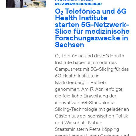
NETZWERKTECHNOLOGIE:
O
Telefónica und 6G
2
Health Institute
starten 5G-Netzwerk-
Slice für medizinische
Forschungszwecke in
Sachsen
O
Telefónica und das 6G Health
2
Institute haben ein modernes
Campusnetz mit 5G-Slicing für das
6G Health Institute in
Markkleeberg in Betrieb
genommen. Am 17. April erfolgte
die feierliche Einweihung der
innovativen 5G-Standalone-
Slicing-Technologie mit geladenen
Gästen aus der sächsischen Politik
und Wirtschaft. Neben
Staatsministerin Petra Köpping
waren Landrat Henry Graichen und