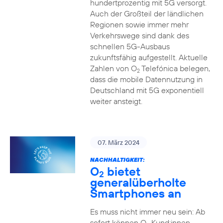
hundertprozentig mit 5G versorgt.
Auch der Großteil der ländlichen
Regionen sowie immer mehr
Verkehrswege sind dank des
schnellen 5G-Ausbaus
zukunftsfähig aufgestellt. Aktuelle
Zahlen von O
Telefónica belegen,
2
dass die mobile Datennutzung in
Deutschland mit 5G exponentiell
weiter ansteigt.
07. März 2024
NACHHALTIGKEIT:
O
bietet
2
generalüberholte
Smartphones an
Es muss nicht immer neu sein: Ab
sofort können O
Kund:innen