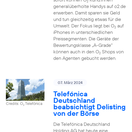
2
generalüberholte Handys auf o2.de
erwerben. Damit sparen sie Geld
und tun gleichzeitig etwas für die
Umwelt. Der Fokus liegt bei O
auf
2
iPhones in unterschiedlichen
Preissegmenten. Die Geräte der
Bewertungsklasse „A-Grade“
können auch in den O
Shops von
2
den Agenten gebucht werden.
07. März 2024
Telefónica
Deutschland
Credits: O
Telefónica
beabsichtigt Delisting
2
von der Börse
Die Telefónica Deutschland
Holding AG hat heute eine