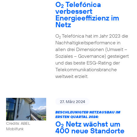
O
Telefónica
2
verbessert
Energieeffizienz im
Netz
O
Telefónica hat im Jahr 2023 die
2
Nachhaltigkeitsperformance in
allen drei Dimensionen (Umwelt –
Soziales – Governance) gesteigert
und das beste ESG-Rating der
Telekommunikationsbranche
weltweit erzielt.
27. März 2024
BESCHLEUNIGTER NETZAUSBAU IM
ERSTEN QUARTAL 2024:
O
Netz wächst um
Credits: ABEL
2
400 neue Standorte
Mobilfunk