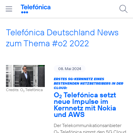
Telefónica Deutschland News
zum Thema #o2 2022
08. Mai 2024
ERSTES 5G-KERNNETZ EINES
BESTEHENDEN NETZBETREIBERS IN DER
CLOUD:
Credits: O
Telefónica
2
O
Telefónica setzt
2
neue Impulse im
Kernnetz mit Nokia
und AWS
Der Telekommunikationsanbieter
O
Telefónica nimmt den 5G Cloud