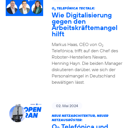
O
TELEFÓNICA TECTALK:
2
Wie Digitalisierung
gegen den
Arbeitskräftemangel
hilft
Markus Haas, CEO von O
2
Telefónica, trifft auf den Chef des
Roboter-Herstellers Nexaro,
Henning Hayn. Die beiden Manager
diskutieren darüber, wie sich der
Personalmangel in Deutschland
bewältigen lässt.
02. Mai 2024
NEUE NETZARCHITEKTUR, NEUER
NETZAUSRÜSTER:
O
Telefónica und