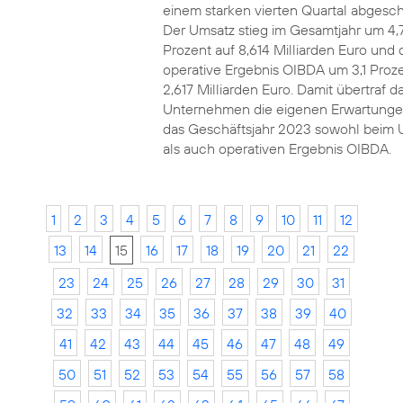
einem starken vierten Quartal abgesch
Der Umsatz stieg im Gesamtjahr um 4,
Prozent auf 8,614 Milliarden Euro und 
operative Ergebnis OIBDA um 3,1 Proze
2,617 Milliarden Euro. Damit übertraf d
Unternehmen die eigenen Erwartunge
das Geschäftsjahr 2023 sowohl beim 
als auch operativen Ergebnis OIBDA.
1
2
3
4
5
6
7
8
9
10
11
12
13
14
15
16
17
18
19
20
21
22
23
24
25
26
27
28
29
30
31
32
33
34
35
36
37
38
39
40
41
42
43
44
45
46
47
48
49
50
51
52
53
54
55
56
57
58