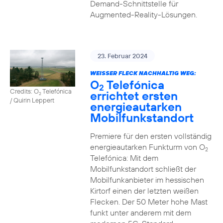
Demand-Schnittstelle für
Augmented-Reality-Lösungen.
23. Februar 2024
WEISSER FLECK NACHHALTIG WEG:
O
Telefónica
2
Credits: O
Telefónica
errichtet ersten
2
/ Quirin Leppert
energieautarken
Mobilfunkstandort
Premiere für den ersten vollständig
energieautarken Funkturm von O
2
Telefónica: Mit dem
Mobilfunkstandort schließt der
Mobilfunkanbieter im hessischen
Kirtorf einen der letzten weißen
Flecken. Der 50 Meter hohe Mast
funkt unter anderem mit dem