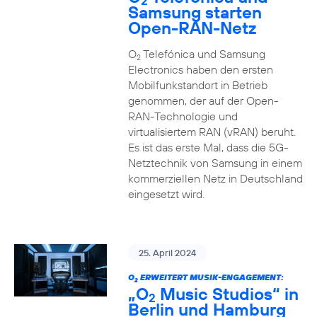
2
Samsung starten
Open-RAN-Netz
O
Telefónica und Samsung
2
Electronics haben den ersten
Mobilfunkstandort in Betrieb
genommen, der auf der Open-
RAN-Technologie und
virtualisiertem RAN (vRAN) beruht.
Es ist das erste Mal, dass die 5G-
Netztechnik von Samsung in einem
kommerziellen Netz in Deutschland
eingesetzt wird.
25. April 2024
O
ERWEITERT MUSIK-ENGAGEMENT:
2
„O
Music Studios“ in
2
Berlin und Hamburg