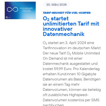
20. März 2024
TARIF-NEUHEIT FÜR VIEL-SURFER:
O
startet
2
unlimitierten Tarif mit
innovativer
Datenmechanik
O
startet am 3. April 2024 eine
2
Tarifinnovation im deutschen Markt:
Der neue Tarif O
Mobile Unlimited
2
On Demand ist mit einer
Datenmechanik ausgestattet und
kostet 59,99 Euro. Pro Kalendertag
erhalten Kund:innen 10 Gigabyte
Datenvolumen als Basis. Benötigen
sie an einem Tag mehr
Datenvolumen, können sie beliebig
oft zusätzliches Highspeed-
Datenvolumen kostenlos per SMS
nachbuchen.