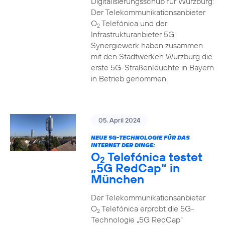
Digitalisierungsschub für Würzburg:
Der Telekommunikationsanbieter
O
Telefónica und der
2
Infrastrukturanbieter 5G
Synergiewerk haben zusammen
mit den Stadtwerken Würzburg die
erste 5G-Straßenleuchte in Bayern
in Betrieb genommen.
05. April 2024
NEUE 5G-TECHNOLOGIE FÜR DAS
INTERNET DER DINGE:
O
Telefónica testet
2
„5G RedCap“ in
München
Der Telekommunikationsanbieter
O
Telefónica erprobt die 5G-
2
Technologie „5G RedCap“