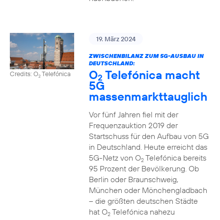
19. März 2024
ZWISCHENBILANZ ZUM 5G-AUSBAU IN
DEUTSCHLAND:
O
Telefónica macht
Credits: O
Telefónica
2
2
5G
massenmarkttauglich
Vor fünf Jahren fiel mit der
Frequenzauktion 2019 der
Startschuss für den Aufbau von 5G
in Deutschland. Heute erreicht das
5G-Netz von O
Telefónica bereits
2
95 Prozent der Bevölkerung. Ob
Berlin oder Braunschweig,
München oder Mönchengladbach
– die größten deutschen Städte
hat O
Telefónica nahezu
2