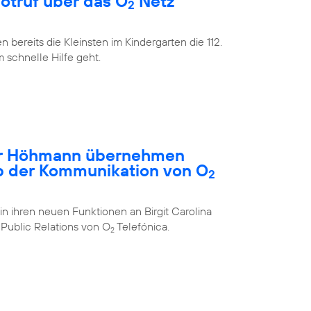
Notruf über das O
Netz
2
bereits die Kleinsten im Kindergarten die 112.
m schnelle Hilfe geht.
ar Höhmann übernehmen
b der Kommunikation von O
2
in ihren neuen Funktionen an Birgit Carolina
Public Relations von O
Telefónica.
2