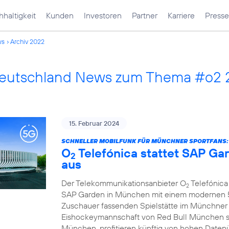
haltigkeit
Kunden
Investoren
Partner
Karriere
Presse
ws
Archiv 2022
Deutschland News zum Thema #o2
15. Februar 2024
SCHNELLER MOBILFUNK FÜR MÜNCHNER SPORTFANS:
O
Telefónica stattet SAP G
2
aus
Der Telekommunikationsanbieter O
Telefónica 
2
SAP Garden in München mit einem modernen 5G
Zuschauer fassenden Spielstätte im Münchner
Eishockeymannschaft von Red Bull München s
München, profitieren künftig von hohen Daten