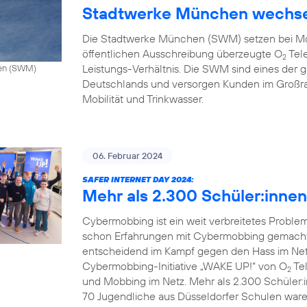
Stadtwerke München wechse
Die Stadtwerke München (SWM) setzen bei Mo
öffentlichen Ausschreibung überzeugte O
Tele
2
Leistungs-Verhältnis. Die SWM sind eines de
hen (SWM)
Deutschlands und versorgen Kunden im Großr
Mobilität und Trinkwasser.
06. Februar 2024
SAFER INTERNET DAY 2024:
Mehr als 2.300 Schüler:inne
Cybermobbing ist ein weit verbreitetes Probl
schon Erfahrungen mit Cybermobbing gemacht.
entscheidend im Kampf gegen den Hass im Netz.
Cybermobbing-Initiative „WAKE UP!“ von O
Tel
2
und Mobbing im Netz. Mehr als 2.300 Schüler:
70 Jugendliche aus Düsseldorfer Schulen waren