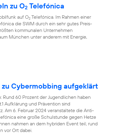
ln zu O
Telefónica
2
bilfunk auf O
Telefónica. Im Rahmen einer
2
fónica die SWM durch ein sehr gutes Preis-
r größten kommunalen Unternehmen
aum München unter anderem mit Energie,
n zu Cybermobbing aufgeklärt
em: Rund 60 Prozent der Jugendlichen haben
1 Aufklärung und Prävention sind
 Am 6. Februar 2024 veranstaltete die Anti-
efónica eine große Schulstunde gegen Hetze
innen nahmen an dem hybriden Event teil; rund
 vor Ort dabei.