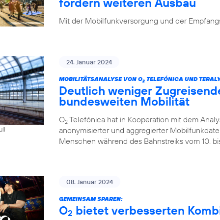
fordern weiteren Ausbau
Mit der Mobilfunkversorgung und der Empfangsq
24. Januar 2024
MOBILITÄTSANALYSE VON O
TELEFÓNICA UND TERALY
2
Deutlich weniger Zugreisend
bundesweiten Mobilität
O
Telefónica hat in Kooperation mit dem Analys
2
anonymisierter und aggregierter Mobilfunkdaten 
ull
Menschen während des Bahnstreiks vom 10. bis 
08. Januar 2024
GEMEINSAM SPAREN:
O
bietet verbesserten Kombi-
2