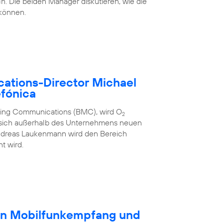
h. Die beiden Manager diskutieren, wie die
 können.
ations-Director Michael
fónica
eting Communications (BMC), wird O
2
 sich außerhalb des Unternehmens neuen
ndreas Laukenmann wird den Bereich
t wird.
en Mobilfunkempfang und