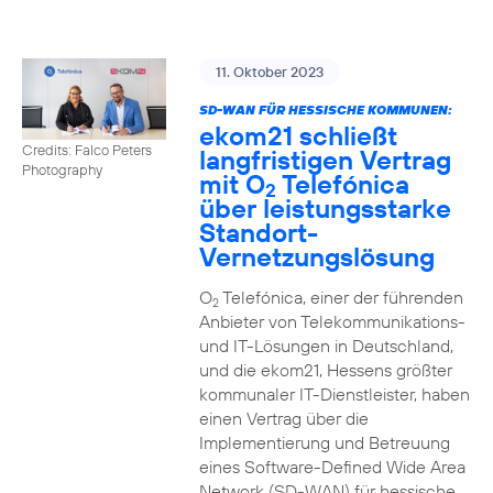
11. Oktober 2023
SD-WAN FÜR HESSISCHE KOMMUNEN:
ekom21 schließt
Credits: Falco Peters
langfristigen Vertrag
Photography
mit O
Telefónica
2
über leistungsstarke
Standort-
Vernetzungslösung
O
Telefónica, einer der führenden
2
Anbieter von Telekommunikations-
und IT-Lösungen in Deutschland,
und die ekom21, Hessens größter
kommunaler IT-Dienstleister, haben
einen Vertrag über die
Implementierung und Betreuung
eines Software-Defined Wide Area
Network (SD-WAN) für hessische