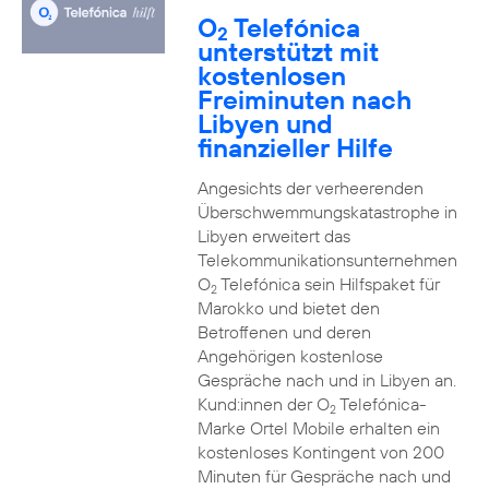
O
Telefónica
2
unterstützt mit
kostenlosen
Freiminuten nach
Libyen und
finanzieller Hilfe
Angesichts der verheerenden
Überschwemmungskatastrophe in
Libyen erweitert das
Telekommunikationsunternehmen
O
Telefónica sein Hilfspaket für
2
Marokko und bietet den
Betroffenen und deren
Angehörigen kostenlose
Gespräche nach und in Libyen an.
Kund:innen der O
Telefónica-
2
Marke Ortel Mobile erhalten ein
kostenloses Kontingent von 200
Minuten für Gespräche nach und