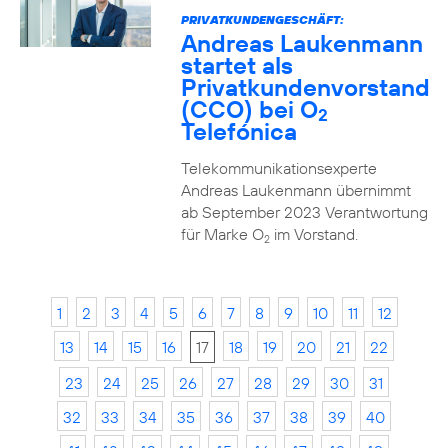
PRIVATKUNDENGESCHÄFT:
Andreas Laukenmann
startet als
Privatkundenvorstand
(CCO) bei O
2
Telefónica
Telekommunikationsexperte
Andreas Laukenmann übernimmt
ab September 2023 Verantwortung
für Marke O
im Vorstand.
2
1
2
3
4
5
6
7
8
9
10
11
12
13
14
15
16
17
18
19
20
21
22
23
24
25
26
27
28
29
30
31
32
33
34
35
36
37
38
39
40