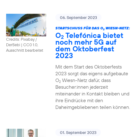
06. September 2023
STARTSCHUSS FÜR DAS O
WIESN-NETZ:
2
O
Telefónica bietet
2
Credits: Pixabay /
noch mehr 5G auf
DerSebi
|
CC0 1.0,
dem Oktoberfest
Ausschnitt bearbeitet
2023
Mit dem Start des Oktoberfests
2023 sorgt das eigens aufgebaute
O
Wiesn-Netz dafür, dass
2
Besucher:innen jederzeit
miteinander in Kontakt bleiben und
ihre Eindrücke mit den
Daheimgebliebenen teilen können.
01. September 2023