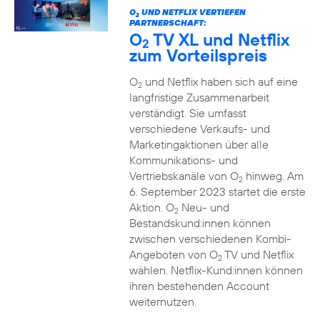
O
UND NETFLIX VERTIEFEN
2
PARTNERSCHAFT:
O
TV XL und Netflix
2
zum Vorteilspreis
O
und Netflix haben sich auf eine
2
langfristige Zusammenarbeit
verständigt. Sie umfasst
verschiedene Verkaufs- und
Marketingaktionen über alle
Kommunikations- und
Vertriebskanäle von O
hinweg. Am
2
6. September 2023 startet die erste
Aktion. O
Neu- und
2
Bestandskund:innen können
zwischen verschiedenen Kombi-
Angeboten von O
TV und Netflix
2
wählen. Netflix-Kund:innen können
ihren bestehenden Account
weiternutzen.