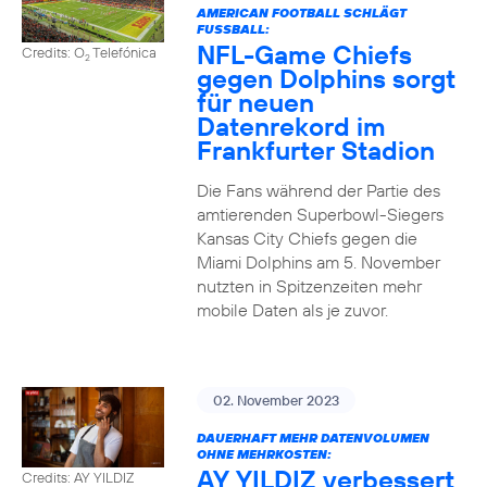
AMERICAN FOOTBALL SCHLÄGT
FUSSBALL:
NFL-Game Chiefs
Credits: O
Telefónica
2
gegen Dolphins sorgt
für neuen
Datenrekord im
Frankfurter Stadion
Die Fans während der Partie des
amtierenden Superbowl-Siegers
Kansas City Chiefs gegen die
Miami Dolphins am 5. November
nutzten in Spitzenzeiten mehr
mobile Daten als je zuvor.
02. November 2023
DAUERHAFT MEHR DATENVOLUMEN
OHNE MEHRKOSTEN:
AY YILDIZ verbessert
Credits: AY YILDIZ