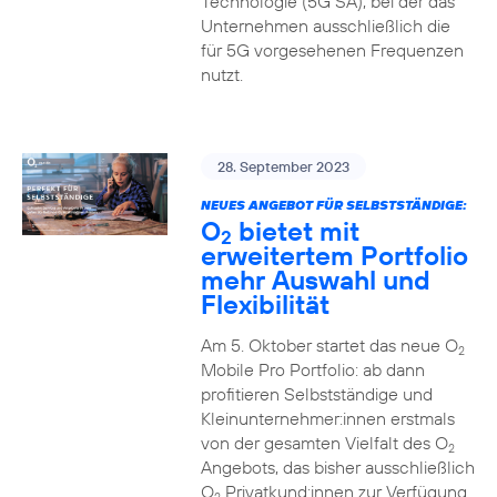
Technologie (5G SA), bei der das
Unternehmen ausschließlich die
für 5G vorgesehenen Frequenzen
nutzt.
28. September 2023
NEUES ANGEBOT FÜR SELBSTSTÄNDIGE:
O
bietet mit
2
erweitertem Portfolio
mehr Auswahl und
Flexibilität
Am 5. Oktober startet das neue O
2
Mobile Pro Portfolio: ab dann
profitieren Selbstständige und
Kleinunternehmer:innen erstmals
von der gesamten Vielfalt des O
2
Angebots, das bisher ausschließlich
O
Privatkund:innen zur Verfügung