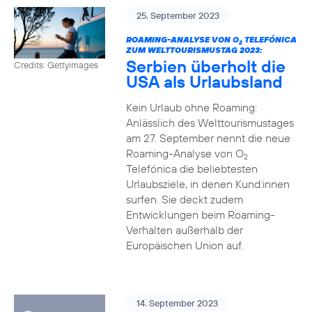
25. September 2023
ROAMING-ANALYSE VON O
TELEFÓNICA
2
ZUM WELTTOURISMUSTAG 2023:
Serbien überholt die
Credits: Gettyimages
USA als Urlaubsland
Kein Urlaub ohne Roaming:
Anlässlich des Welttourismustages
am 27. September nennt die neue
Roaming-Analyse von O
2
Telefónica die beliebtesten
Urlaubsziele, in denen Kund:innen
surfen. Sie deckt zudem
Entwicklungen beim Roaming-
Verhalten außerhalb der
Europäischen Union auf.
14. September 2023