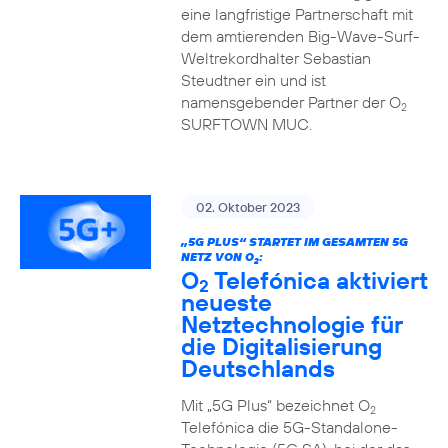
eine langfristige Partnerschaft mit
dem amtierenden Big-Wave-Surf-
Weltrekordhalter Sebastian
Steudtner ein und ist
namensgebender Partner der O
2
SURFTOWN MUC.
02. Oktober 2023
„5G PLUS“ STARTET IM GESAMTEN 5G
NETZ VON O
:
2
O
Telefónica aktiviert
2
neueste
Netztechnologie für
die Digitalisierung
Deutschlands
Mit „5G Plus“ bezeichnet O
2
Telefónica die 5G-Standalone-