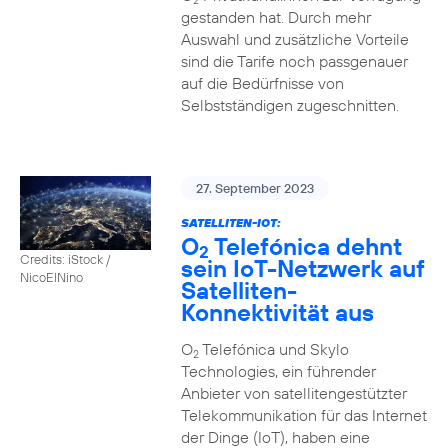
2
gestanden hat. Durch mehr
Auswahl und zusätzliche Vorteile
sind die Tarife noch passgenauer
auf die Bedürfnisse von
Selbstständigen zugeschnitten.
27. September 2023
SATELLITEN-IOT:
O
Telefónica dehnt
2
Credits: iStock /
sein IoT-Netzwerk auf
NicoElNino
Satelliten-
Konnektivität aus
O
Telefónica und Skylo
2
Technologies, ein führender
Anbieter von satellitengestützter
Telekommunikation für das Internet
der Dinge (IoT), haben eine