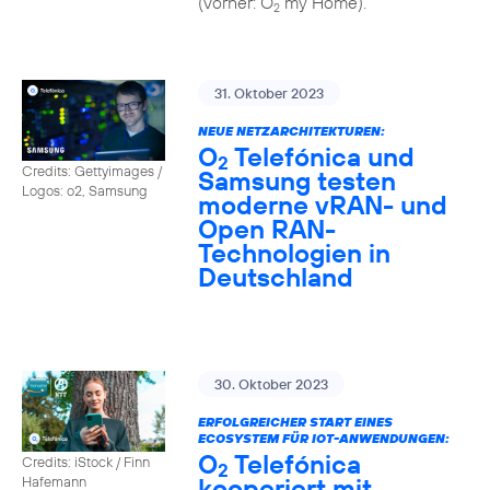
(vorher: O
my Home).
2
31. Oktober 2023
NEUE NETZARCHITEKTUREN:
O
Telefónica und
2
Credits: Gettyimages /
Samsung testen
Logos: o2, Samsung
moderne vRAN- und
Open RAN-
Technologien in
Deutschland
30. Oktober 2023
ERFOLGREICHER START EINES
ECOSYSTEM FÜR IOT-ANWENDUNGEN:
O
Telefónica
Credits: iStock / Finn
2
kooperiert mit
Hafemann