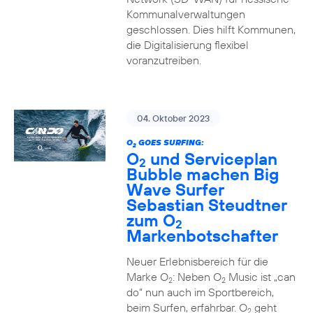
Kommunalverwaltungen
geschlossen. Dies hilft Kommunen,
die Digitalisierung flexibel
voranzutreiben.
04. Oktober 2023
O
GOES SURFING:
2
O
und Serviceplan
2
Bubble machen Big
Wave Surfer
Sebastian Steudtner
zum O
2
Markenbotschafter
Neuer Erlebnisbereich für die
Marke O
: Neben O
Music ist „can
2
2
do“ nun auch im Sportbereich,
beim Surfen, erfahrbar. O
geht
2