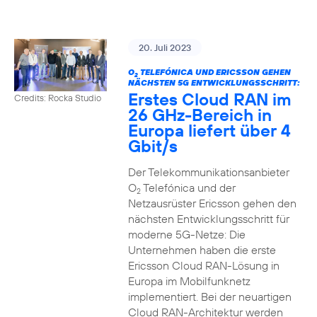
20. Juli 2023
O
TELEFÓNICA UND ERICSSON GEHEN
2
NÄCHSTEN 5G ENTWICKLUNGSSCHRITT:
Erstes Cloud RAN im
Credits: Rocka Studio
26 GHz-Bereich in
Europa liefert über 4
Gbit/s
Der Telekommunikationsanbieter
O
Telefónica und der
2
Netzausrüster Ericsson gehen den
nächsten Entwicklungsschritt für
moderne 5G-Netze: Die
Unternehmen haben die erste
Ericsson Cloud RAN-Lösung in
Europa im Mobilfunknetz
implementiert. Bei der neuartigen
Cloud RAN-Architektur werden