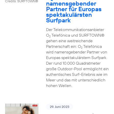
Credits: SURFTOWN®
namensgebender
Partner für Europas
spektakulärsten
Surfpark
Der Telekommunikationsanbieter
O
Telefónica und SURFTOWN®
2
gehen eine weitreichende
Partnerschaft ein: O
Telefónica
2
wird namensgebender Partner von
Europas spektakulärstem Surfpark.
Der rund 10.000 Quadratmeter
große Outdoor-Pool ermöglicht ein
authentisches Surf-Erlebnis wie im
Meer und das mit unterschiedlich
hohen Wellen.
29. Juni 2023