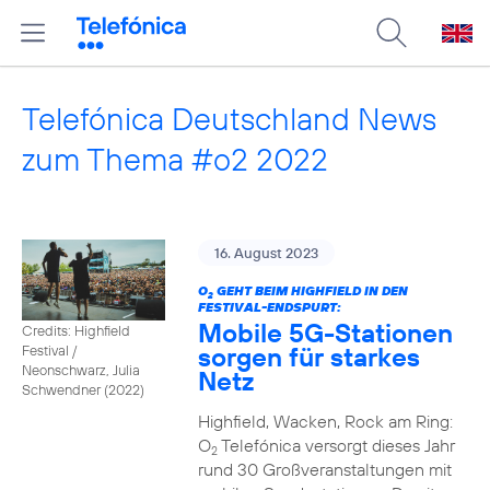
Telefónica Deutschland News
zum Thema #o2 2022
16. August 2023
O
GEHT BEIM HIGHFIELD IN DEN
2
FESTIVAL-ENDSPURT:
Mobile 5G-Stationen
Credits: Highfield
sorgen für starkes
Festival /
Neonschwarz, Julia
Netz
Schwendner (2022)
Highfield, Wacken, Rock am Ring:
O
Telefónica versorgt dieses Jahr
2
rund 30 Großveranstaltungen mit