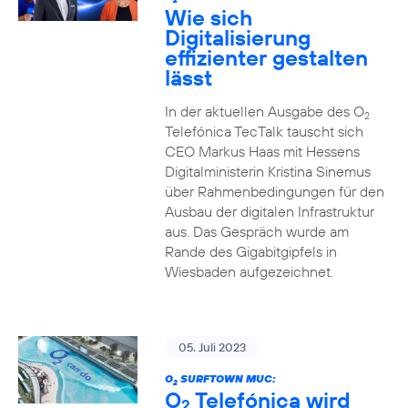
2
Wie sich
Digitalisierung
effizienter gestalten
lässt
In der aktuellen Ausgabe des O
2
Telefónica TecTalk tauscht sich
CEO Markus Haas mit Hessens
Digitalministerin Kristina Sinemus
über Rahmenbedingungen für den
Ausbau der digitalen Infrastruktur
aus. Das Gespräch wurde am
Rande des Gigabitgipfels in
Wiesbaden aufgezeichnet.
05. Juli 2023
O
SURFTOWN MUC:
2
O
Telefónica wird
2