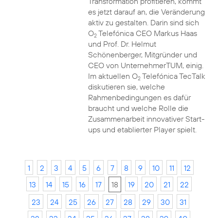
Transformation profitieren, kommt
es jetzt darauf an, die Veränderung
aktiv zu gestalten. Darin sind sich
O
Telefónica CEO Markus Haas
2
und Prof. Dr. Helmut
Schönenberger, Mitgründer und
CEO von UnternehmerTUM, einig.
Im aktuellen O
Telefónica TecTalk
2
diskutieren sie, welche
Rahmenbedingungen es dafür
braucht und welche Rolle die
Zusammenarbeit innovativer Start-
ups und etablierter Player spielt.
1
2
3
4
5
6
7
8
9
10
11
12
13
14
15
16
17
18
19
20
21
22
23
24
25
26
27
28
29
30
31