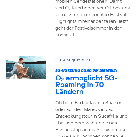
mobilen Sendestationen. Damit
sind O
Kund:innen vor Ort bestens
2
vernetzt und können ihre Festival-
Highlights miteinander teilen. Jetzt
geht der Festivalsommer in den
Endspurt.
09. August 2023
5G-NUTZUNG RUND UM DIE WELT:
O
ermöglicht 5G-
2
Roaming in 70
Ländern
Ob beim Badeurlaub in Spanien
oder auf den Malediven, auf
Entdeckungstour in Südafrika und
Thailand oder während eines
Businesstrips in die Schweiz oder
USA – O
Kund:innen können 5G