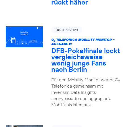
rückt häher
08. Juni 2023
O
TELEFÓNICA MOBILITY MONITOR –
2
AUSGABE 2:
DFB-Pokalfinale lockt
vergleichsweise
wenig junge Fans
nach Berlin
Für den Mobility Monitor wertet O
2
Telefónica gemeinsam mit
Invenium Data Insights
anonymisierte und aggregierte
Mobilfunkdaten aus.