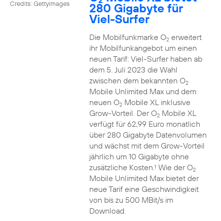
Credits: Gettyimages
280 Gigabyte für
Viel-Surfer
Die Mobilfunkmarke O
erweitert
2
ihr Mobilfunkangebot um einen
neuen Tarif: Viel-Surfer haben ab
dem 5. Juli 2023 die Wahl
zwischen dem bekannten O
2
Mobile Unlimited Max und dem
neuen O
Mobile XL inklusive
2
Grow-Vorteil. Der O
Mobile XL
2
verfügt für 62,99 Euro monatlich
über 280 Gigabyte Datenvolumen
und wächst mit dem Grow-Vorteil
jährlich um 10 Gigabyte ohne
zusätzliche Kosten.
Wie der O
1
2
Mobile Unlimited Max bietet der
neue Tarif eine Geschwindigkeit
von bis zu 500 MBit/s im
Download.