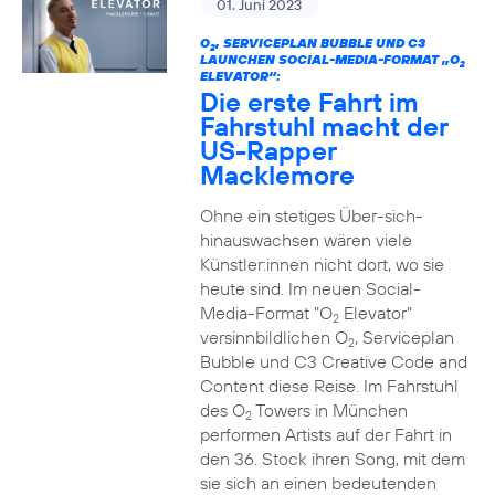
01. Juni 2023
O
, SERVICEPLAN BUBBLE UND C3
2
LAUNCHEN SOCIAL-MEDIA-FORMAT „O
2
ELEVATOR“:
Die erste Fahrt im
Fahrstuhl macht der
US-Rapper
Macklemore
Ohne ein stetiges Über-sich-
hinauswachsen wären viele
Künstler:innen nicht dort, wo sie
heute sind. Im neuen Social-
Media-Format "O
Elevator"
2
versinnbildlichen O
, Serviceplan
2
Bubble und C3 Creative Code and
Content diese Reise. Im Fahrstuhl
des O
Towers in München
2
performen Artists auf der Fahrt in
den 36. Stock ihren Song, mit dem
sie sich an einen bedeutenden