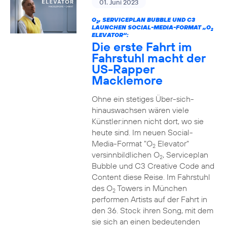
01. Juni 2023
O
, SERVICEPLAN BUBBLE UND C3
2
LAUNCHEN SOCIAL-MEDIA-FORMAT „O
2
ELEVATOR“:
Die erste Fahrt im
Fahrstuhl macht der
US-Rapper
Macklemore
Ohne ein stetiges Über-sich-
hinauswachsen wären viele
Künstler:innen nicht dort, wo sie
heute sind. Im neuen Social-
Media-Format "O
Elevator"
2
versinnbildlichen O
, Serviceplan
2
Bubble und C3 Creative Code and
Content diese Reise. Im Fahrstuhl
des O
Towers in München
2
performen Artists auf der Fahrt in
den 36. Stock ihren Song, mit dem
sie sich an einen bedeutenden