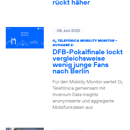
rückt häher
08. Juni 2023
O
TELEFÓNICA MOBILITY MONITOR –
2
AUSGABE 2:
DFB-Pokalfinale lockt
vergleichsweise
wenig junge Fans
nach Berlin
Für den Mobility Monitor wertet O
2
Telefónica gemeinsam mit
Invenium Data Insights
anonymisierte und aggregierte
Mobilfunkdaten aus.