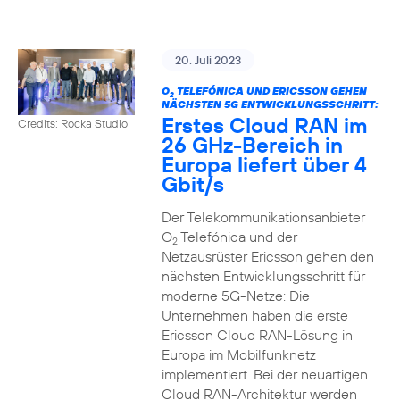
20. Juli 2023
O
TELEFÓNICA UND ERICSSON GEHEN
2
NÄCHSTEN 5G ENTWICKLUNGSSCHRITT:
Erstes Cloud RAN im
Credits: Rocka Studio
26 GHz-Bereich in
Europa liefert über 4
Gbit/s
Der Telekommunikationsanbieter
O
Telefónica und der
2
Netzausrüster Ericsson gehen den
nächsten Entwicklungsschritt für
moderne 5G-Netze: Die
Unternehmen haben die erste
Ericsson Cloud RAN-Lösung in
Europa im Mobilfunknetz
implementiert. Bei der neuartigen
Cloud RAN-Architektur werden