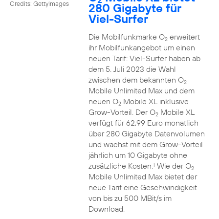
Credits: Gettyimages
280 Gigabyte für
Viel-Surfer
Die Mobilfunkmarke O
erweitert
2
ihr Mobilfunkangebot um einen
neuen Tarif: Viel-Surfer haben ab
dem 5. Juli 2023 die Wahl
zwischen dem bekannten O
2
Mobile Unlimited Max und dem
neuen O
Mobile XL inklusive
2
Grow-Vorteil. Der O
Mobile XL
2
verfügt für 62,99 Euro monatlich
über 280 Gigabyte Datenvolumen
und wächst mit dem Grow-Vorteil
jährlich um 10 Gigabyte ohne
zusätzliche Kosten.
Wie der O
1
2
Mobile Unlimited Max bietet der
neue Tarif eine Geschwindigkeit
von bis zu 500 MBit/s im
Download.