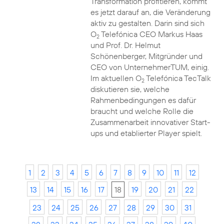
Transformation profitieren, kommt
es jetzt darauf an, die Veränderung
aktiv zu gestalten. Darin sind sich
O
Telefónica CEO Markus Haas
2
und Prof. Dr. Helmut
Schönenberger, Mitgründer und
CEO von UnternehmerTUM, einig.
Im aktuellen O
Telefónica TecTalk
2
diskutieren sie, welche
Rahmenbedingungen es dafür
braucht und welche Rolle die
Zusammenarbeit innovativer Start-
ups und etablierter Player spielt.
1
2
3
4
5
6
7
8
9
10
11
12
13
14
15
16
17
18
19
20
21
22
23
24
25
26
27
28
29
30
31