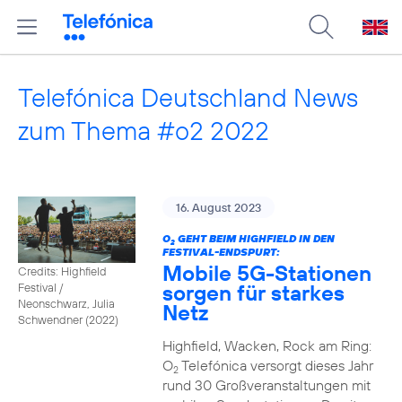
Telefónica Deutschland News
zum Thema #o2 2022
16. August 2023
O
GEHT BEIM HIGHFIELD IN DEN
2
FESTIVAL-ENDSPURT:
Mobile 5G-Stationen
Credits: Highfield
sorgen für starkes
Festival /
Neonschwarz, Julia
Netz
Schwendner (2022)
Highfield, Wacken, Rock am Ring:
O
Telefónica versorgt dieses Jahr
2
rund 30 Großveranstaltungen mit