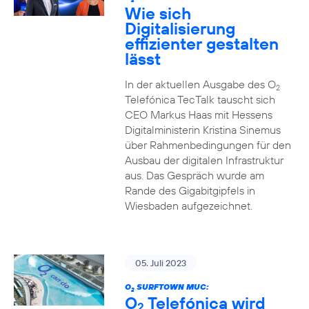
2
Wie sich
Digitalisierung
effizienter gestalten
lässt
In der aktuellen Ausgabe des O
2
Telefónica TecTalk tauscht sich
CEO Markus Haas mit Hessens
Digitalministerin Kristina Sinemus
über Rahmenbedingungen für den
Ausbau der digitalen Infrastruktur
aus. Das Gespräch wurde am
Rande des Gigabitgipfels in
Wiesbaden aufgezeichnet.
05. Juli 2023
O
SURFTOWN MUC:
2
O
Telefónica wird
2