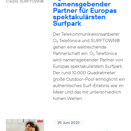
Credits: SURFTOWN®
namensgebender
Partner für Europas
spektakulärsten
Surfpark
Der Telekommunikationsanbieter
O
Telefónica und SURFTOWN®
2
gehen eine weitreichende
Partnerschaft ein: O
Telefónica
2
wird namensgebender Partner von
Europas spektakulärstem Surfpark.
Der rund 10.000 Quadratmeter
große Outdoor-Pool ermöglicht ein
authentisches Surf-Erlebnis wie im
Meer und das mit unterschiedlich
hohen Wellen.
29. Juni 2023