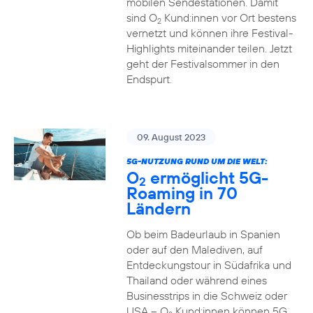
mobilen Sendestationen. Damit
sind O
Kund:innen vor Ort bestens
2
vernetzt und können ihre Festival-
Highlights miteinander teilen. Jetzt
geht der Festivalsommer in den
Endspurt.
09. August 2023
5G-NUTZUNG RUND UM DIE WELT:
O
ermöglicht 5G-
2
Roaming in 70
Ländern
Ob beim Badeurlaub in Spanien
oder auf den Malediven, auf
Entdeckungstour in Südafrika und
Thailand oder während eines
Businesstrips in die Schweiz oder
USA – O
Kund:innen können 5G